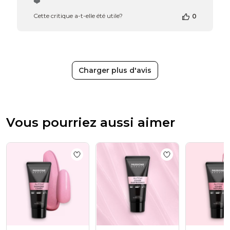
❤️
propriétaire
Cette critique a-t-elle été utile?
0
de
la
boutique
sur
l’avis
de
Charger plus d'avis
Passione
Beauty
Team
du
Thu
Vous pourriez aussi aimer
Apr
16
2026
Add to wishlist
AcrilGel® Diamond Candy 
Add to wishlist
Ac