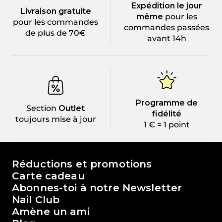
Expédition le jour
Livraison gratuite
même
pour les
pour les commandes
commandes passées
de plus de 70€
avant 14h
Programme de
Section
Outlet
fidélité
toujours mise à jour
1 € = 1 point
Le monde de Passione Beauty
Réductions et promotions
Carte cadeau
Abonnes-toi à notre Newsletter
Nail Club
Amène un ami