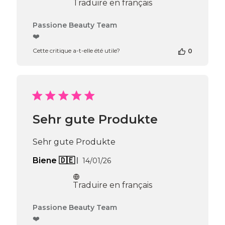
2026
Traduire en français
Commentaires
Passione Beauty Team
du
❤️
propriétaire
Cette critique a-t-elle été utile?
0
de
la
boutique
sur
l’avis
de
Passione
Sehr gute Produkte
Beauty
Team
du
Sehr gute Produkte
Mon
Jun
Date
Biene 🇩🇪
14/01/26
08
de
2026
publication
Traduire en français
Commentaires
Passione Beauty Team
du
❤️