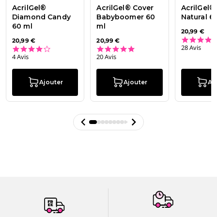
AcrilGel®
AcrilGel® Cover
AcrilGel®
Diamond Candy
Babyboomer 60
Natural 6
60 ml
ml
20,99 €
20,99 €
20,99 €
28 Avis
4.0 star rating
4.8 star rating
4 Avis
20 Avis
Ajouter
Ajouter
Aj