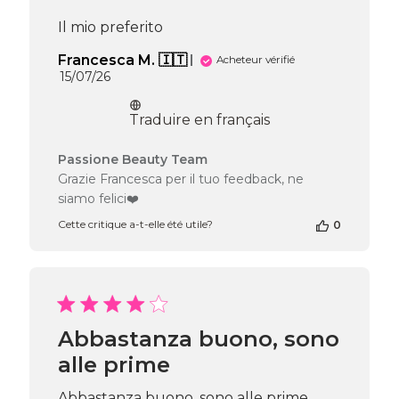
du
Wed
Il mio preferito
Jul
29
Francesca M. 🇮🇹
Acheteur vérifié
2026
Date
15/07/26
de
publication
Traduire en français
Commentaires
Passione Beauty Team
du
Grazie Francesca per il tuo feedback, ne
propriétaire
siamo felici❤️
de
la
Cette critique a-t-elle été utile?
0
boutique
sur
l’avis
de
Passione
Beauty
Abbastanza buono, sono
Team
alle prime
du
Tue
Jul
Abbastanza buono, sono alle prime