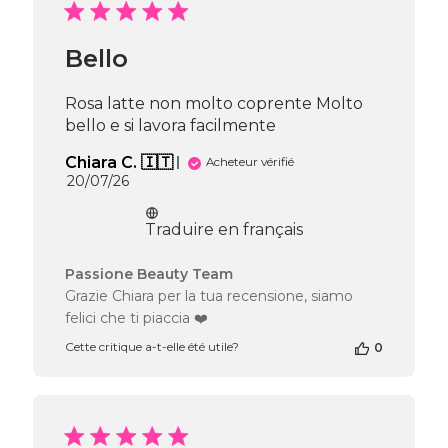
Mon
Jul
27
Bello
2026
Rosa latte non molto coprente Molto
bello e si lavora facilmente
Chiara C. 🇮🇹
Acheteur vérifié
Date
20/07/26
de
publication
Traduire en français
Commentaires
Passione Beauty Team
du
Grazie Chiara per la tua recensione, siamo
propriétaire
felici che ti piaccia ❤️
de
la
Cette critique a-t-elle été utile?
0
boutique
sur
l’avis
de
Passione