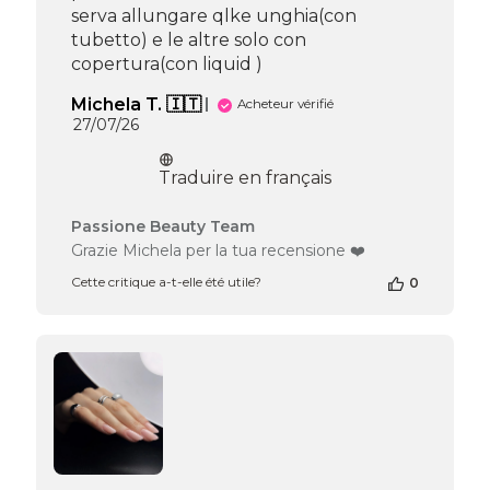
serva allungare qlke unghia(con
tubetto) e le altre solo con
copertura(con liquid )
Michela T. 🇮🇹
Acheteur vérifié
Date
27/07/26
de
publication
Traduire en français
Commentaires
Passione Beauty Team
du
Grazie Michela per la tua recensione ❤️
propriétaire
Cette critique a-t-elle été utile?
0
de
la
boutique
sur
l’avis
de
Passione
Beauty
Team
du