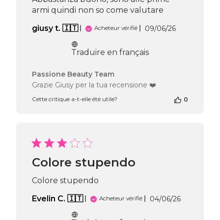
21
armi quindi non so come valutare
2026
Date
giusy t. 🇮🇹
09/06/26
Acheteur vérifié
de
publication
Traduire en français
Commentaires
Passione Beauty Team
du
Grazie Giusy per la tua recensione ❤️
propriétaire
Cette critique a-t-elle été utile?
0
de
la
boutique
sur
l’avis
de
Passione
Colore stupendo
Beauty
Team
Colore stupendo
du
Mon
Date
Evelin C. 🇮🇹
04/06/26
Acheteur vérifié
Jun
de
15
publication