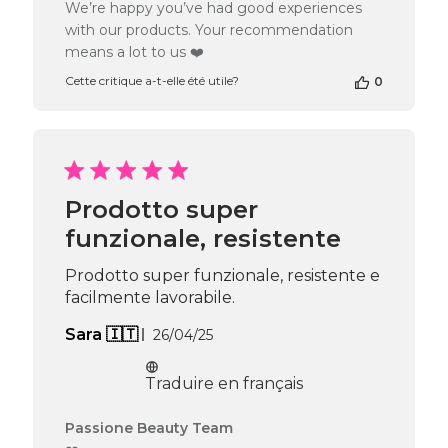
We’re happy you’ve had good experiences
de
with our products. Your recommendation
la
means a lot to us ❤️
boutique
sur
Cette critique a-t-elle été utile?
0
l’avis
de
Passione
Beauty
Team
du
Prodotto super
Thu
Nov
funzionale, resistente
20
2025
Prodotto super funzionale, resistente e
facilmente lavorabile.
Date
Sara 🇮🇹
26/04/25
de
publication
Traduire en français
Commentaires
Passione Beauty Team
du