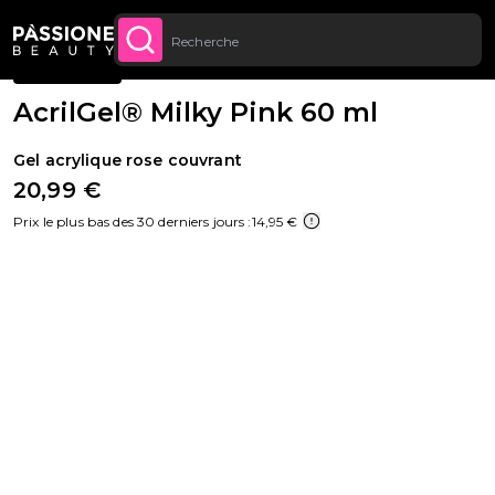
Livraison gratuite sur toutes les commandes à
Fil d'Ariane
Reconstruction de l'ongle
·
Polygel
U CONTENU
ACHETEZ
partir de 70 €.
BESTSELLER
AcrilGel® Milky Pink 60 ml
Gel acrylique rose couvrant
20,99 €
Prix le plus bas des 30 derniers jours :
14,95 €