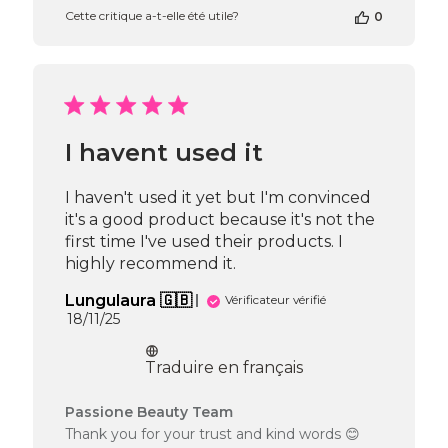
propriétaire
Cette critique a-t-elle été utile?
0
de
la
boutique
sur
l’avis
de
Passione
I havent used it
Beauty
Team
du
I haven't used it yet but I'm convinced
Thu
it's a good product because it's not the
Apr
first time I've used their products. I
16
highly recommend it.
2026
Lungulaura 🇬🇧
Vérificateur vérifié
Date
18/11/25
de
publication
Traduire en français
Commentaires
Passione Beauty Team
du
Thank you for your trust and kind words 😊
propriétaire