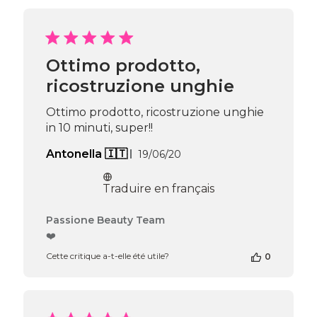
boutique
sur
l’avis
de
Passione
Ottimo prodotto,
Beauty
ricostruzione unghie
Team
du
Thu
Ottimo prodotto, ricostruzione unghie
Apr
in 10 minuti, super!!
16
2026
Date
Antonella 🇮🇹
19/06/20
de
publication
Traduire en français
Commentaires
Passione Beauty Team
du
❤️
propriétaire
Cette critique a-t-elle été utile?
0
de
la
boutique
sur
l’avis