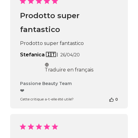
de
Passione
Prodotto super
Beauty
Team
du
fantastico
Thu
Apr
Prodotto super fantastico
16
2026
Date
Stefanica 🇮🇹
26/04/20
de
publication
Traduire en français
Commentaires
Passione Beauty Team
du
❤️
propriétaire
Cette critique a-t-elle été utile?
0
de
la
boutique
sur
l’avis
de
Passione