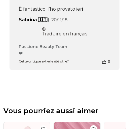
Apr
È fantastico, l’ho provato ieri
16
2026
Date
Sabrina 🇮🇹
20/11/18
de
publication
Traduire en français
Commentaires
Passione Beauty Team
du
❤️
propriétaire
Cette critique a-t-elle été utile?
0
de
la
boutique
sur
l’avis
de
Passione
Beauty
Team
Vous pourriez aussi aimer
du
Thu
Apr
16