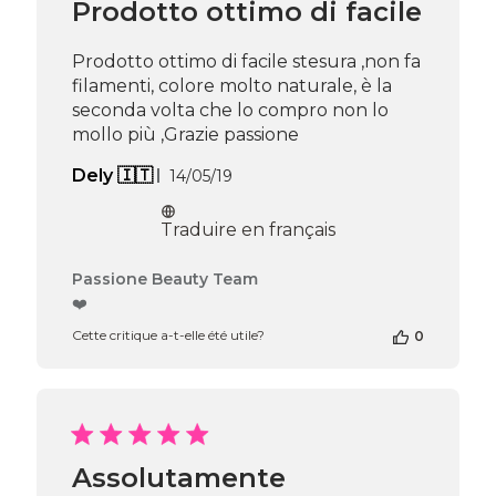
Prodotto ottimo di facile
Beauty
Team
du
Prodotto ottimo di facile stesura ,non fa
Thu
filamenti, colore molto naturale, è la
Apr
seconda volta che lo compro non lo
16
mollo più ,Grazie passione
2026
Date
Dely 🇮🇹
14/05/19
de
publication
Traduire en français
Commentaires
Passione Beauty Team
du
❤️
propriétaire
Cette critique a-t-elle été utile?
0
de
la
boutique
sur
l’avis
de
Passione
Assolutamente
Beauty