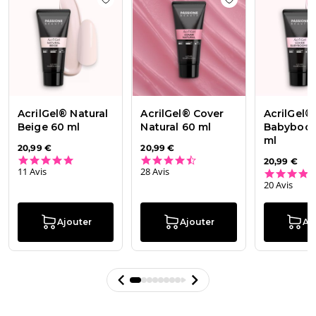
Add to wishlist
AcrilGel® Natural Beige 60
Add to wishlist
Ac
2026
AcrilGel® Natural
AcrilGel® Cover
AcrilGel®
Beige 60 ml
Natural 60 ml
Babyboo
ml
20,99 €
20,99 €
5.0 star rating
4.6 star rating
20,99 €
11 Avis
28 Avis
20 Avis
Ajouter
Ajouter
Aj