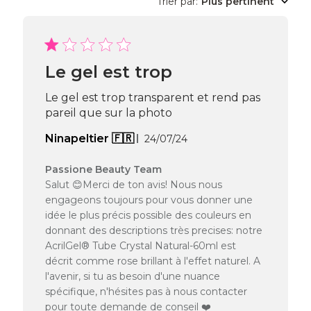
Trier par
:
Plus pertinent
Le gel est trop
Le gel est trop transparent et rend pas
pareil que sur la photo
Date
Ninapeltier 🇫🇷
24/07/24
de
publication
Commentaires
Passione Beauty Team
du
Salut 😊Merci de ton avis! Nous nous
propriétaire
engageons toujours pour vous donner une
de
idée le plus précis possible des couleurs en
la
donnant des descriptions très precises: notre
boutique
AcrilGel® Tube Crystal Natural-60ml est
sur
l’avis
décrit comme rose brillant à l'effet naturel. A
de
l'avenir, si tu as besoin d'une nuance
Passione
spécifique, n'hésites pas à nous contacter
Beauty
pour toute demande de conseil ❤️