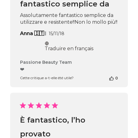
fantastico semplice da
Team
du
Thu
Assolutamente fantastico semplice da
Apr
utilizzare e resistente!!Non lo mollo più!!
16
2026
Date
Anna 🇮🇹
15/11/18
de
publication
Traduire en français
Commentaires
Passione Beauty Team
du
❤️
propriétaire
Cette critique a-t-elle été utile?
0
de
la
boutique
sur
l’avis
de
Passione
È fantastico, l’ho
Beauty
Team
du
provato
Thu