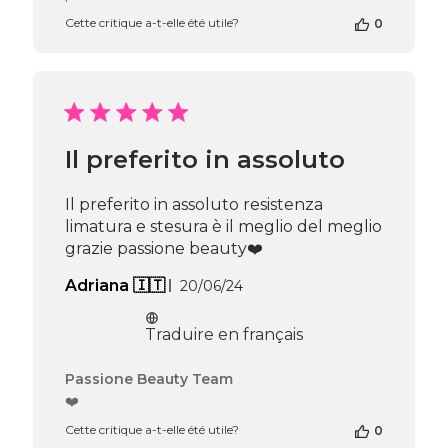
Team
du
Cette critique a-t-elle été utile?
0
Tue
May
05
2026
Il preferito in assoluto
Il preferito in assoluto resistenza
limatura e stesura è il meglio del meglio
grazie passione beauty❤️️
Date
Adriana 🇮🇹
20/06/24
de
publication
Traduire en français
Commentaires
Passione Beauty Team
du
❤️
propriétaire
Cette critique a-t-elle été utile?
0
de