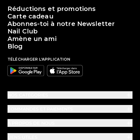
Le monde de Passione Beauty
Réductions et promotions
Carte cadeau
Abonnes-toi à notre Newsletter
Nail Club
Amène un ami
Blog
TÉLÉCHARGER L'APPLICATION
Google
Apple
NOS CATÉGORIES
COMMANDES ET PAIEMENTS
À PROPOS DE NOUS
LIENS UTILES