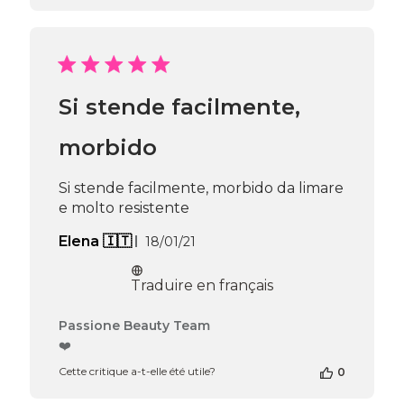
la
boutique
sur
l’avis
de
Passione
Si stende facilmente,
Beauty
Team
du
morbido
Thu
Apr
Si stende facilmente, morbido da limare
16
e molto resistente
2026
Date
Elena 🇮🇹
18/01/21
de
publication
Traduire en français
Commentaires
Passione Beauty Team
du
❤️
propriétaire
Cette critique a-t-elle été utile?
0
de
la