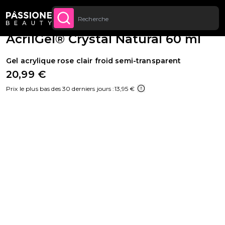
Jusqu’à 20 € de réduction sur votre
INSCRIVEZ-VOUS
Fil d'Ariane
Reconstruction de l'ongle
·
Polygel
U CONTENU
MAINTENANT
première commande
AcrilGel® Crystal Natural 60 ml
Gel acrylique rose clair froid semi-transparent
20,99 €
Prix le plus bas des 30 derniers jours :
13,95 €