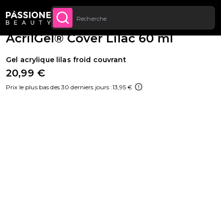
Jusqu’à 20 € de réduction sur votre
INSCRIVEZ-VOUS
Fil d'Ariane
Reconstruction de l'ongle
·
Polygel
U CONTENU
MAINTENANT
première commande
AcrilGel® Cover Lilac 60 ml
Gel acrylique lilas froid couvrant
20,99 €
Prix le plus bas des 30 derniers jours :
13,95 €