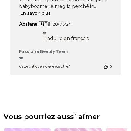
babyboomer è meglio perché in...
En savoir plus
Date
Adriana 🇮🇹
20/06/24
de
publication
Traduire en français
Commentaires
Passione Beauty Team
du
❤️
propriétaire
Cette critique a-t-elle été utile?
0
de
la
boutique
sur
l’avis
de
Passione
Beauty
Team
Vous pourriez aussi aimer
du
Thu
Apr