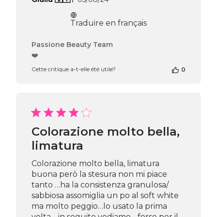
de
publication
Traduire en français
Commentaires
Passione Beauty Team
du
❤️
propriétaire
Cette critique a-t-elle été utile?
0
de
la
boutique
sur
l’avis
de
Passione
Colorazione molto bella,
Beauty
limatura
Team
du
Thu
Colorazione molto bella, limatura
Apr
buona però la stesura non mi piace
16
tanto …ha la consistenza granulosa/
2026
sabbiosa assomiglia un po al soft white
ma molto peggio…lo usato la prima
volta …in seguito vediamo. . forse per il