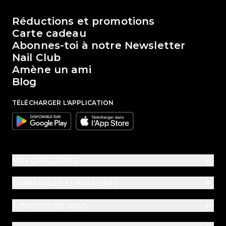
Le monde de Passione Beauty
Réductions et promotions
Carte cadeau
Abonnes-toi à notre Newsletter
Nail Club
Amène un ami
Blog
TÉLÉCHARGER L'APPLICATION
Google
Apple
NOS CATÉGORIES
COMMANDES ET PAIEMENTS
À PROPOS DE NOUS