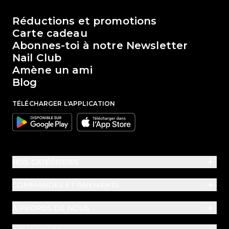
Le monde de Passione Beauty
Réductions et promotions
Carte cadeau
Abonnes-toi à notre Newsletter
Nail Club
Amène un ami
Blog
TÉLÉCHARGER L'APPLICATION
Google
Apple
NOS CATÉGORIES
COMMANDES ET PAIEMENTS
À PROPOS DE NOUS