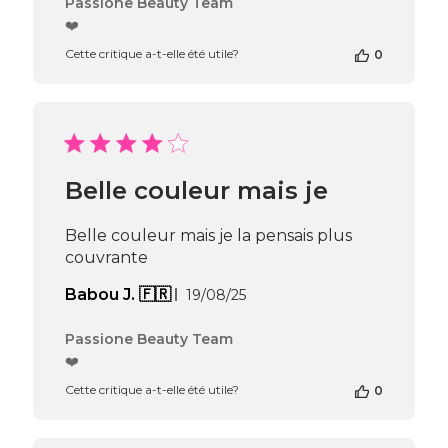
Commentaires
Passione Beauty Team
du
❤️
propriétaire
Cette critique a-t-elle été utile?
0
de
la
boutique
sur
l’avis
de
Passione
Belle couleur mais je
Beauty
Team
du
Belle couleur mais je la pensais plus
Thu
couvrante
Apr
16
Date
Babou J. 🇫🇷
19/08/25
2026
de
publication
Commentaires
Passione Beauty Team
du
❤️
propriétaire
Cette critique a-t-elle été utile?
0
de
la
boutique