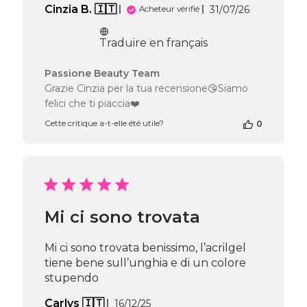
Date
Cinzia B. 🇮🇹
31/07/26
Acheteur vérifié
de
publication
Traduire en français
Commentaires
Passione Beauty Team
du
Grazie Cinzia per la tua recensione😘Siamo
propriétaire
felici che ti piaccia❤️
de
la
Cette critique a-t-elle été utile?
0
boutique
sur
l’avis
de
Passione
Beauty
Mi ci sono trovata
Team
du
Fri
Mi ci sono trovata benissimo, l’acrilgel
Jul
tiene bene sull’unghia e di un colore
31
stupendo
2026
Date
Carlys 🇮🇹
16/12/25