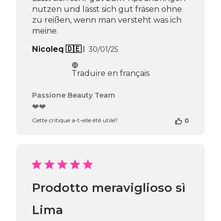
nutzen und lässt sich gut fräsen ohne
zu reißen, wenn man versteht was ich
meine.
Date
Nicoleq 🇩🇪
30/01/25
de
publication
Traduire en français
Commentaires
Passione Beauty Team
du
❤️❤️
propriétaire
Cette critique a-t-elle été utile?
0
de
la
boutique
sur
l’avis
de
Passione
Prodotto meraviglioso sì
Beauty
Team
du
Lima
Thu