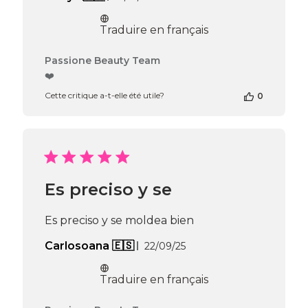
de
publication
Traduire en français
Commentaires
Passione Beauty Team
du
❤️
propriétaire
Cette critique a-t-elle été utile?
0
de
la
boutique
sur
l’avis
de
Passione
Es preciso y se
Beauty
Team
du
Es preciso y se moldea bien
Thu
Apr
Date
Carlosoana 🇪🇸
22/09/25
16
de
2026
publication
Traduire en français