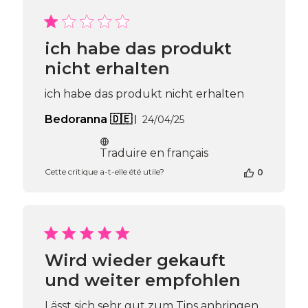
sur
l’avis
de
Passione
ich habe das produkt
Beauty
nicht erhalten
Team
du
Thu
ich habe das produkt nicht erhalten
Apr
Date
Bedoranna 🇩🇪
16
24/04/25
de
2026
publication
Traduire en français
Cette critique a-t-elle été utile?
0
Wird wieder gekauft
und weiter empfohlen
Lässt sich sehr gut zum Tips anbringen