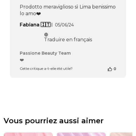
Apr
Prodotto meraviglioso sì Lima benissimo
16
lo amo❤️️
2026
Date
Fabiana 🇮🇹
05/06/24
de
publication
Traduire en français
Commentaires
Passione Beauty Team
du
❤️
propriétaire
Cette critique a-t-elle été utile?
0
de
la
boutique
sur
l’avis
de
Passione
Beauty
Team
Vous pourriez aussi aimer
du
Thu
Apr