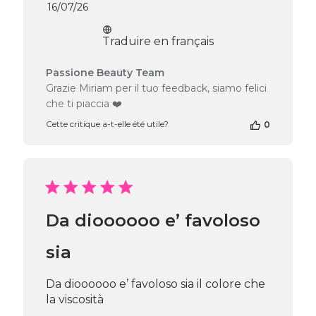
Date
16/07/26
de
publication
Traduire en français
Commentaires
Passione Beauty Team
du
Grazie Miriam per il tuo feedback, siamo felici
propriétaire
che ti piaccia ❤️
de
la
Cette critique a-t-elle été utile?
0
boutique
sur
l’avis
de
Passione
Beauty
Da dioooooo e’ favoloso
Team
du
Fri
sia
Jul
17
Da dioooooo e’ favoloso sia il colore che
2026
la viscosità