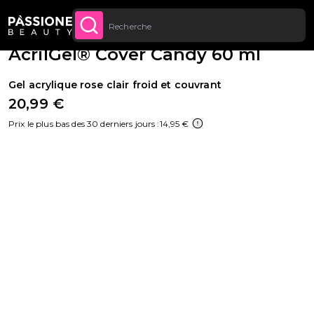
MAINTENANT
première commande
Livraison gratuite sur toutes les commandes à
Fil d'Ariane
Reconstruction de l'ongle
·
Polygel
U CONTENU
ACHETEZ
partir de 70 €.
AcrilGel® Cover Candy 60 ml
Gel acrylique rose clair froid et couvrant
20,99 €
Prix le plus bas des 30 derniers jours :
14,95 €