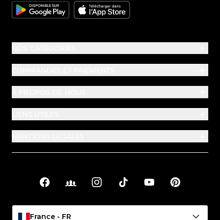
Google
Apple
NOS CATÉGORIES
COMMANDES ET PAIEMENTS
À PROPOS DE NOUS
LIENS UTILES
MENTIONS LÉGALES
Facebook
Facebook Groups
Instagram
TikTok
YouTube
Pinterest
Liens sociaux
France - FR