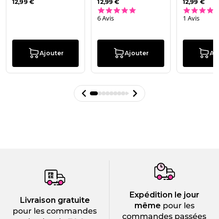
12,99 €
12,99 €
12,99 €
5.0 star rating
6 Avis
1 Avis
Ajouter
Ajouter
Aj
Expédition le jour
Livraison gratuite
même
pour les
pour les commandes
commandes passées