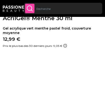
Jusqu’à 20 € de réduction sur votre
INSCRIVEZ-VOUS
Fil d'Ariane
Reconstruction de l'ongle
·
Polygel
U CONTENU
MAINTENANT
première commande
AcrilGel® Menthe 30 ml
Gel acrylique vert menthe pastel froid, couverture
moyenne
12,99 €
Prix le plus bas des 30 derniers jours :
9,05 €