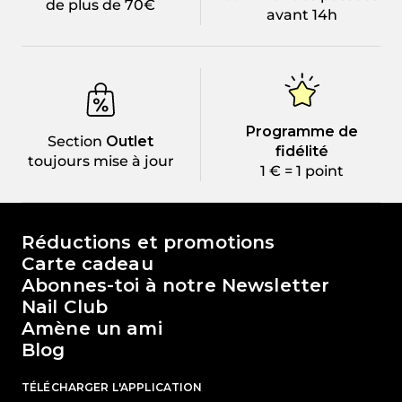
de plus de 70€
avant 14h
Programme de
Section
Outlet
fidélité
toujours mise à jour
1 € = 1 point
Le monde de Passione Beauty
Réductions et promotions
Carte cadeau
Abonnes-toi à notre Newsletter
Nail Club
Amène un ami
Blog
TÉLÉCHARGER L'APPLICATION