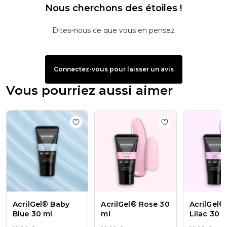
Nous cherchons des étoiles !
Dites-nous ce que vous en pensez
Connectez-vous pour laisser un avis
Vous pourriez aussi aimer
Add to wishlist
AcrilGel® Baby Blue 30 ml
Add to wishlist
Ac
AcrilGel® Baby
AcrilGel® Rose 30
AcrilGel®
Blue 30 ml
ml
Lilac 30 m