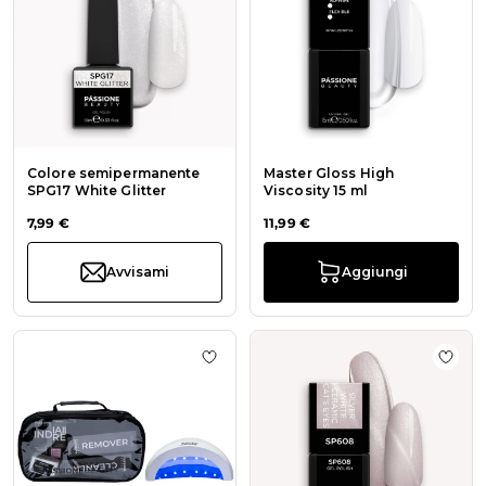
Colore semipermanente
Master Gloss High
SPG17 White Glitter
Viscosity 15 ml
7,99 €
11,99 €
Avvisami
Aggiungi
Aggiungi alla wishlist Starter Set - 
Aggiu