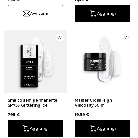
Avvisami
Aggiungi
Aggiungi alla wishlist Smalto semi
Aggiu
Smalto semipermanente
Master Gloss High
SP755 Glittering Ice
Viscosity 50 ml
7,99 €
19,99 €
Aggiungi
Aggiungi