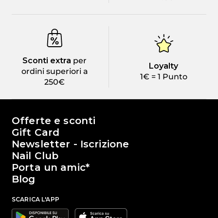
Sconti extra
per
Loyalty
ordini superiori a
1€ = 1 Punto
250€
Il mondo di Passione Beauty
Offerte e sconti
Gift Card
Newsletter - Iscrizione
Nail Club
Porta un amic*
Blog
SCARICA L'APP
Google
Apple