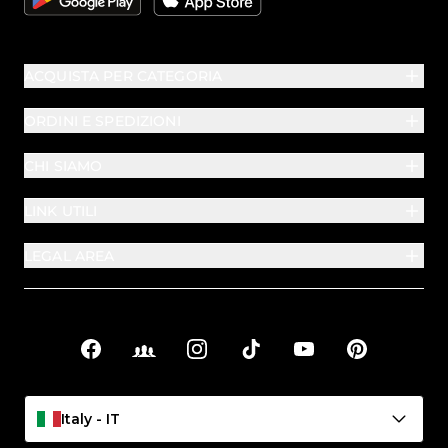
ACQUISTA PER CATEGORIA
ORDINI E SPEDIZIONI
CHI SIAMO
LINK UTILI
LEGAL AREA
Facebook
Facebook Groups
Instagram
TikTok
YouTube
Pinterest
Link sociali
Italy - IT