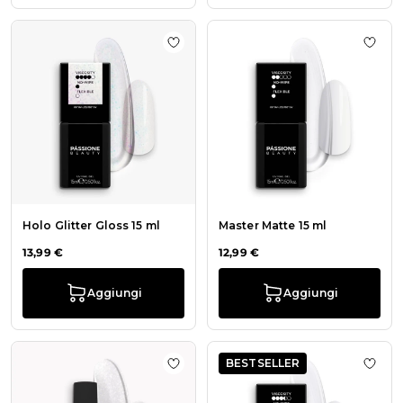
Aggiungi alla wishlist Holo Glitter G
Aggiu
Holo Glitter Gloss 15 ml
Master Matte 15 ml
13,99 €
12,99 €
Aggiungi
Aggiungi
BESTSELLER
Aggiungi alla wishlist Colore semi
Aggiu