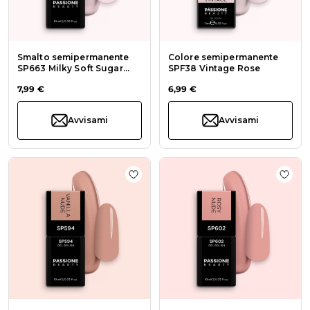
Smalto semipermanente
Colore semipermanente
SP663 Milky Soft Sugar
SPF38 Vintage Rose
Rose
7,99 €
6,99 €
Avvisami
Avvisami
Aggiungi alla wishlist Smalto sem
Aggi