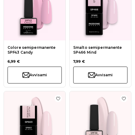
Colore semipermanente
Smalto semipermanente
SPF43 Candy
SP466 Mind
6,99 €
7,99 €
Avvisami
Avvisami
Aggiungi alla wishlist Smalto sem
Aggiu