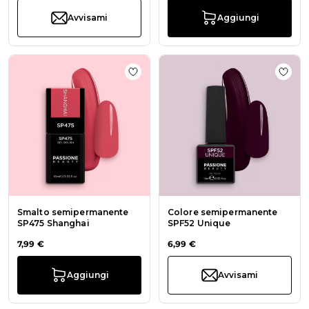
Avvisami
Aggiungi
Aggiungi alla wishlist Smalto sem
Aggiu
Smalto semipermanente
Colore semipermanente
SP475 Shanghai
SPF52 Unique
7,99 €
6,99 €
Aggiungi
Avvisami