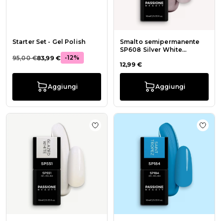
Starter Set - Gel Polish
Smalto semipermanente
SP608 Silver White
-12%
Ceramic Cat Eye
95,00 €
83,99 €
12,99 €
Aggiungi
Aggiungi
Aggiungi alla wishlist Smalto sem
Aggiu