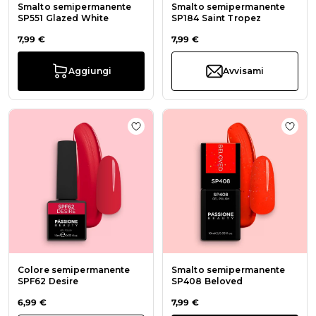
Smalto semipermanente
Smalto semipermanente
SP551 Glazed White
SP184 Saint Tropez
7,99 €
7,99 €
Aggiungi
Avvisami
Aggiungi alla wishlist Colore sem
Aggi
Colore semipermanente
Smalto semipermanente
SPF62 Desire
SP408 Beloved
6,99 €
7,99 €