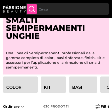
Spedizione gratuita per tutti gli ordini sopra
ACQUISTA
Briciole di pane
Home
 CONTENUTO
ORA
ai 70€
SMALTI
SEMIPERMANENTI
UNGHIE
Una linea di Semipermanenti professionali dalla
gamma completa di colori, basi rinforzate, finish, kit e
accessori per l’applicazione e la rimozione di smalti
semipermanenti.
Opzioni filtro categoria
COLORI
KIT
BASI
TOP
Ordinare
Filtri
630
PRODOTTI