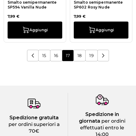
Smalto semipermanente
Smalto semipermanente
SP594 Vanilla Nude
SP602 Rosy Nude
7,99 €
7,99 €
Aggiungi
Aggiungi
15
16
17
18
19
Pagina
Pagina
Stai leggendo la pagina
Pagina
Pagina
Spedizione in
Spedizione gratuita
giornata
per ordini
per ordini superiori a
effettuati entro le
70€
14:00