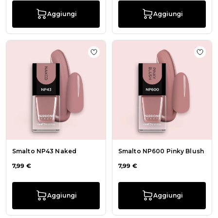
Aggiungi
Aggiungi
Aggiungi alla wishlist Smalto NP43
Aggiu
Smalto NP43 Naked
Smalto NP600 Pinky Blush
7,99 €
7,99 €
Aggiungi
Aggiungi