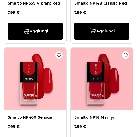
Smalto NP559 Vibrant Red
Smalto NP148 Classic Red
7,99 €
7,99 €
Aggiungi
Aggiungi
Aggiungi alla wishlist Smalto NP46
Aggiu
Smalto NP460 Sensual
Smalto NP18 Marilyn
7,99 €
7,99 €