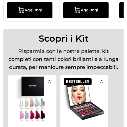
Aggiungi
Aggiungi
Scopri i Kit
Risparmia con le nostre palette: kit
completi con tanti colori brillanti e a lunga
durata, per manicure sempre impeccabili.
Premi per saltare il carosello
La navigazione tra gli elementi del carosello è possibile util
BESTSELLER
Aggiungi alla wishlist Kit Smalti classi
Aggiungi alla