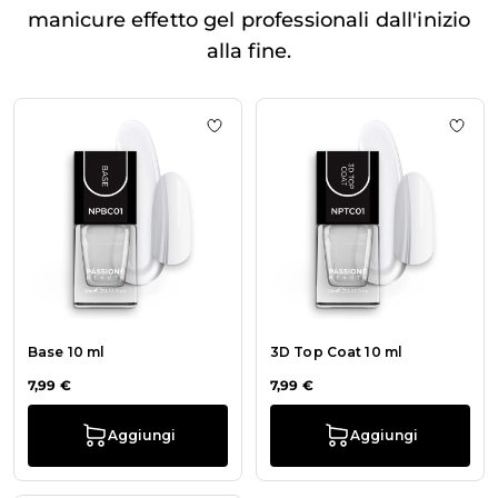
manicure effetto gel professionali dall'inizio
alla fine.
La navigazione tra gli elementi del carosello è possibile utiliz
Premi per saltare il carosello
Aggiungi alla wishlist Base 10 ml
Aggiu
Base 10 ml
3D Top Coat 10 ml
7,99 €
7,99 €
Aggiungi
Aggiungi