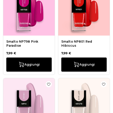
Smalto NP798 Pink
Smalto NP801 Red
Paradise
Hibiscus
7,99 €
7,99 €
Aggiungi
Aggiungi
Aggiungi alla wishlist Smalto NP14 
Aggiu