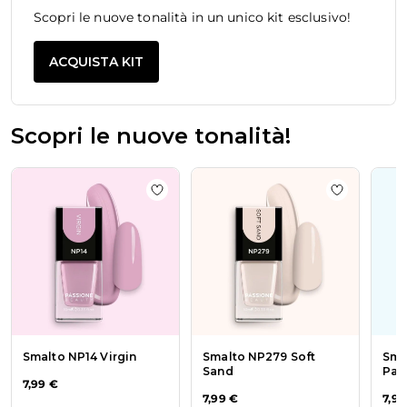
Scopri le nuove tonalità in un unico kit esclusivo!
ACQUISTA KIT
Scopri le nuove tonalità!
La navigazione tra gli elementi del carosello è possibile utiliz
Premi per saltare il carosello
P99 Ilary
iungi alla wishlist Smalto NPA129 Perfect
Aggiungi alla wishlist Smalto NP14 Vir
Aggiungi a
Smalto NP14 Virgin
Smalto NP279 Soft
Sma
Sand
Pap
7,99 €
7,99 €
7,99