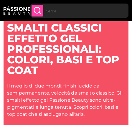
Spedizione gratuita per tutti gli ordini sopra
ACQUISTA
Briciole di pane
Home
 CONTENUTO
ORA
ai 70€
SMALTI CLASSICI
EFFETTO GEL
PROFESSIONALI:
COLORI, BASI E TOP
COAT
Il meglio di due mondi: finish lucido da
semipermanente, velocità da smalto classico. Gli
smalti effetto gel Passione Beauty sono ultra-
pigmentati e lunga tenuta. Scopri colori, basi e
top coat che si asciugano all'aria.