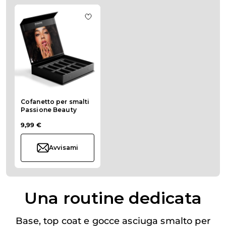
Premi per saltare il carosello
La navigazione tra gli elementi del carosello è possibile util
Aggiungi alla wishlist Cofanetto per 
Cofanetto per smalti
Passione Beauty
9,99 €
Avvisami
Una routine dedicata
Base, top coat e gocce asciuga smalto per