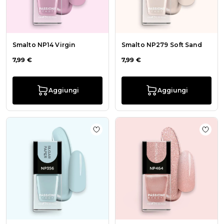
Smalto NP14 Virgin
Smalto NP279 Soft Sand
7,99 €
7,99 €
Aggiungi
Aggiungi
Aggiungi alla wishlist Smalto NP35
Aggiu