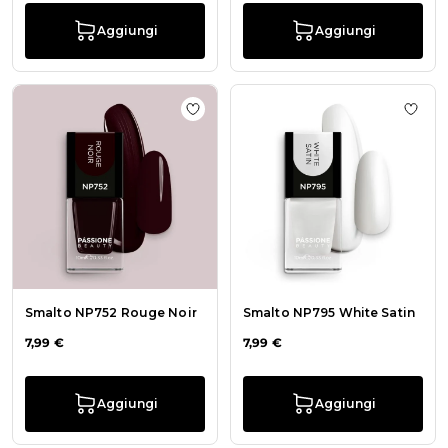
Aggiungi
Aggiungi
Aggiungi alla wishlist Smalto NP75
Aggiu
Smalto NP752 Rouge Noir
Smalto NP795 White Satin
7,99 €
7,99 €
Aggiungi
Aggiungi