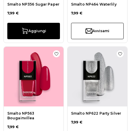
Smalto NP356 Sugar Paper
Smalto NP464 Waterlily
7,99 €
7,99 €
Aggiungi
Avvisami
Aggiungi alla wishlist Smalto NP56
Aggiu
Smalto NP563
Smalto NP622 Party Silver
Bougainvillea
7,99 €
7,99 €