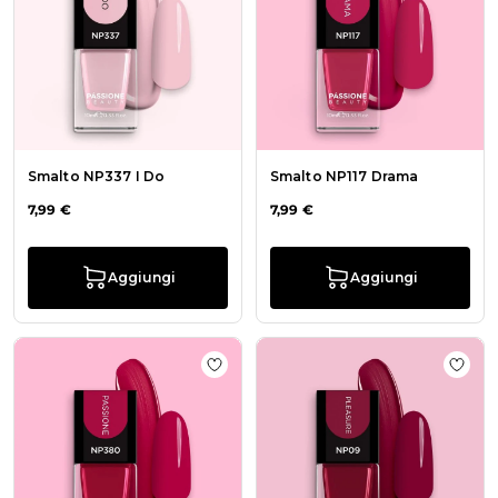
Smalto NP337 I Do
Smalto NP117 Drama
7,99 €
7,99 €
Aggiungi
Aggiungi
Aggiungi alla wishlist Smalto NP38
Aggiu