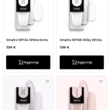
Smalto NP134 White Extra
Smalto NP166 Milky White
7,99 €
7,99 €
Aggiungi
Aggiungi
Aggiungi alla wishlist Smalto NP26
Aggiu