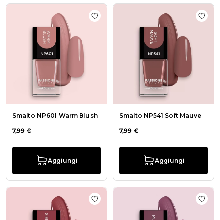
Aggiungi alla wishlist Smalto NP6
Aggiu
Smalto NP601 Warm Blush
Smalto NP541 Soft Mauve
7,99 €
7,99 €
Aggiungi
Aggiungi
Aggiungi alla wishlist Smalto NP86
Aggiu