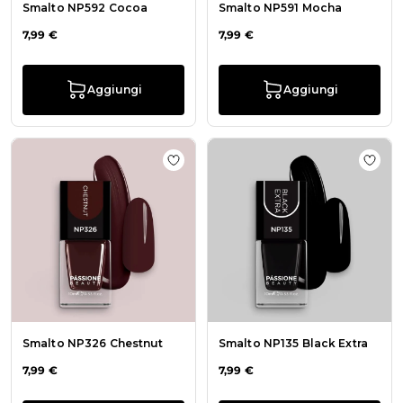
Smalto NP592 Cocoa
Smalto NP591 Mocha
7,99 €
7,99 €
Aggiungi
Aggiungi
Aggiungi alla wishlist Smalto NP32
Aggiu
Smalto NP326 Chestnut
Smalto NP135 Black Extra
7,99 €
7,99 €