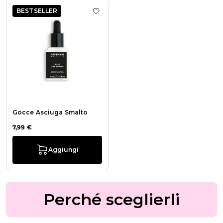
BESTSELLER
Aggiungi alla wishlist Gocce Asciu
Gocce Asciuga Smalto
7,99 €
Aggiungi
Perché sceglierli