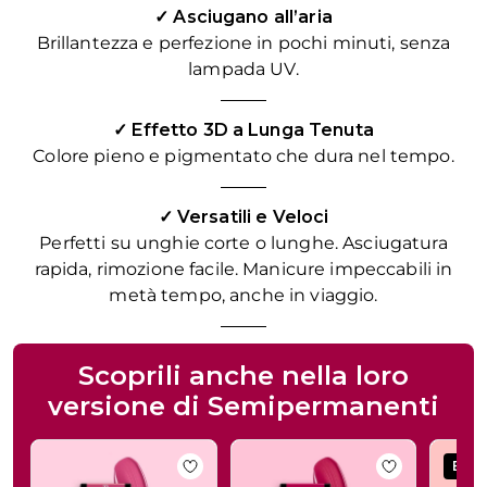
✓ Asciugano all’aria
Brillantezza e perfezione in pochi minuti, senza
lampada UV.
✓ Effetto 3D a Lunga Tenuta
Colore pieno e pigmentato che dura nel tempo.
✓ Versatili e Veloci
Perfetti su unghie corte o lunghe. Asciugatura
rapida, rimozione facile. Manicure impeccabili in
metà tempo, anche in viaggio.
Scoprili anche nella loro
versione di Semipermanenti
Premi per saltare il carosello
La navigazione tra gli elementi del carosello è possibile util
BES
Aggiungi alla wishlist Smalto semipe
Aggiungi al