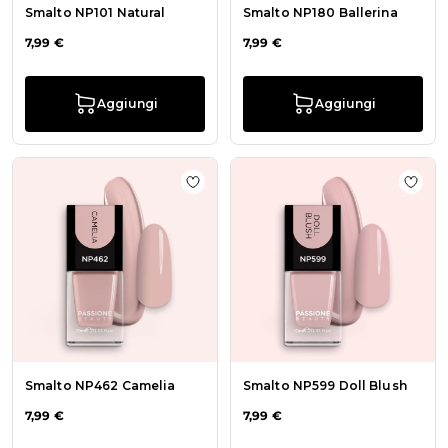
Smalto NP101 Natural
Smalto NP180 Ballerina
7,99 €
7,99 €
Aggiungi
Aggiungi
Aggiungi alla wishlist Smalto NP46
Aggiu
Smalto NP462 Camelia
Smalto NP599 Doll Blush
7,99 €
7,99 €