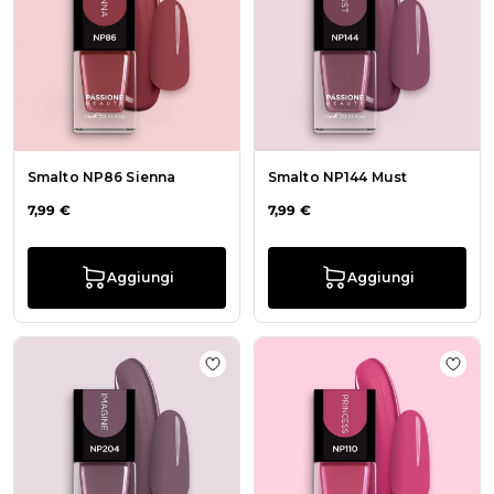
Smalto NP86 Sienna
Smalto NP144 Must
7,99 €
7,99 €
Aggiungi
Aggiungi
Aggiungi alla wishlist Smalto NP2
Aggiu