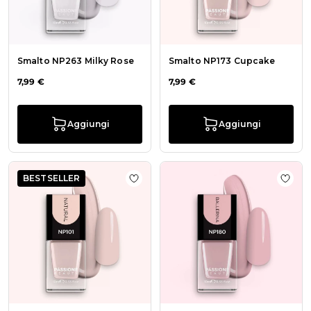
Smalto NP263 Milky Rose
Smalto NP173 Cupcake
7,99 €
7,99 €
Aggiungi
Aggiungi
BESTSELLER
Aggiungi alla wishlist Smalto NP101
Aggiu