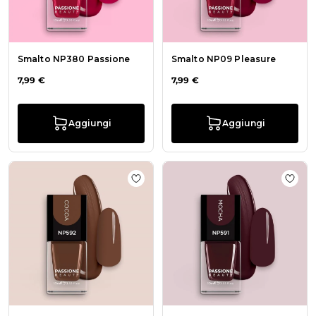
Smalto NP380 Passione
Smalto NP09 Pleasure
7,99 €
7,99 €
Aggiungi
Aggiungi
Aggiungi alla wishlist Smalto NP5
Aggiu