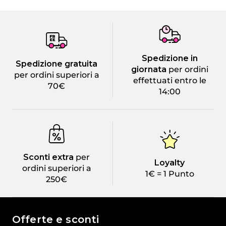
Spedizione in
Spedizione gratuita
giornata
per ordini
per ordini superiori a
effettuati entro le
70€
14:00
Sconti extra
per
Loyalty
ordini superiori a
1€ = 1 Punto
250€
Il mondo di Passione Beauty
Offerte e sconti