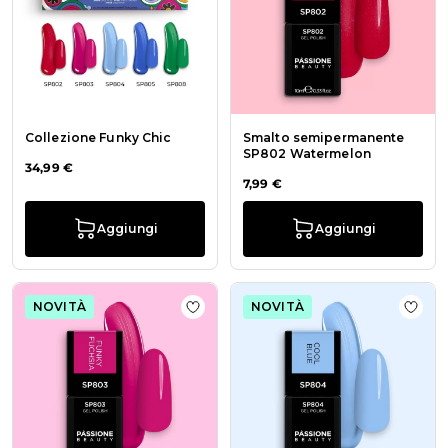
Collezione Funky Chic
Smalto semipermanente
SP802 Watermelon
34,99 €
7,99 €
Aggiungi
Aggiungi
NOVITÀ
NOVITÀ
Aggiungi alla wishlist Smalto sem
Aggiu