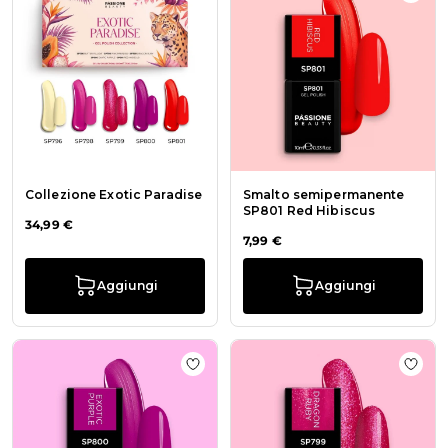
Collezione Exotic Paradise
Smalto semipermanente
SP801 Red Hibiscus
34,99 €
7,99 €
Aggiungi
Aggiungi
Aggiungi alla wishlist Smalto sem
Aggi