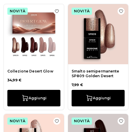
NOVITÀ
NOVITÀ
Aggiungi alla wishlist Collezione D
Aggi
Collezione Desert Glow
Smalto semipermanente
SP809 Golden Desert
34,99 €
7,99 €
Aggiungi
Aggiungi
NOVITÀ
NOVITÀ
Aggiungi alla wishlist Smalto sem
Aggi