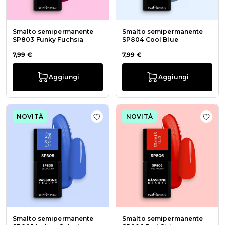
Smalto semipermanente
Smalto semipermanente
SP803 Funky Fuchsia
SP804 Cool Blue
7,99 €
7,99 €
Aggiungi
Aggiungi
NOVITÀ
NOVITÀ
Aggiungi alla wishlist Smalto sem
Aggiu
Smalto semipermanente
Smalto semipermanente