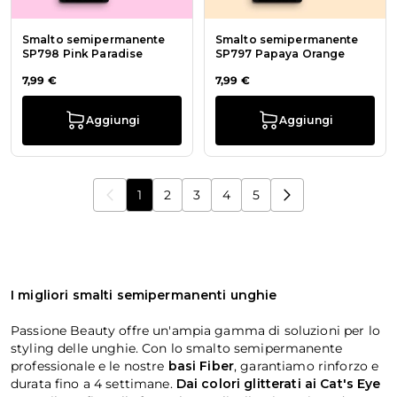
Smalto semipermanente
Smalto semipermanente
SP798 Pink Paradise
SP797 Papaya Orange
7,99 €
7,99 €
Aggiungi
Aggiungi
1
2
3
4
5
Stai leggendo la pagina
Pagina
Pagina
Pagina
Pagina
I migliori smalti semipermanenti unghie
Passione Beauty offre un'ampia gamma di soluzioni per lo
styling delle unghie. Con lo smalto semipermanente
professionale e le nostre
basi Fiber
, garantiamo rinforzo e
durata fino a 4 settimane.
Dai
colori glitterati
ai
Cat's Eye