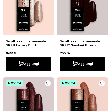
Smalto semipermanente
Smalto semipermanente
SP811 Luxury Gold
SP812 Smoked Brown
9,99 €
7,99 €
Aggiungi
Aggiungi
NOVITÀ
NOVITÀ
Aggiungi alla wishlist Smalto sem
Aggi