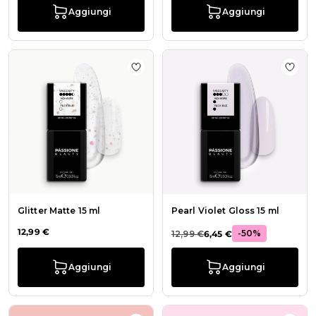
Aggiungi
Aggiungi
Aggiungi alla wishlist Glitter Matte 
Aggiu
Glitter Matte 15 ml
Pearl Violet Gloss 15 ml
12,99 €
-50%
12,99 €
6,45 €
Aggiungi
Aggiungi