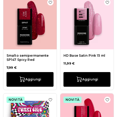
Aggiungi alla wishlist Smalto sem
Aggiu
Smalto semipermanente
HD Base Satin Pink 15 ml
SP147 Spicy Red
11,99 €
7,99 €
Aggiungi
Aggiungi
NOVITÀ
NOVITÀ
Aggiungi alla wishlist Collezione F
Aggi