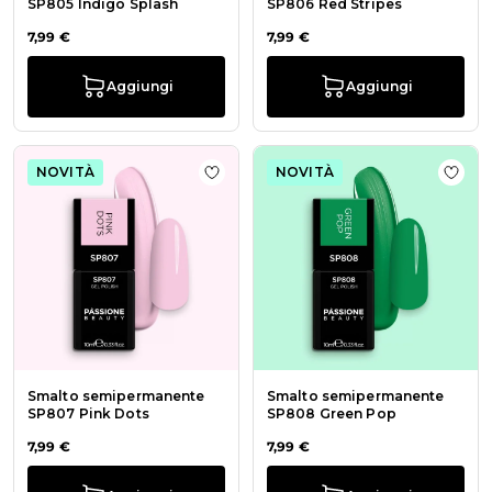
SP805 Indigo Splash
SP806 Red Stripes
7,99 €
7,99 €
Aggiungi
Aggiungi
NOVITÀ
NOVITÀ
Aggiungi alla wishlist Smalto sem
Aggi
Smalto semipermanente
Smalto semipermanente
SP807 Pink Dots
SP808 Green Pop
7,99 €
7,99 €