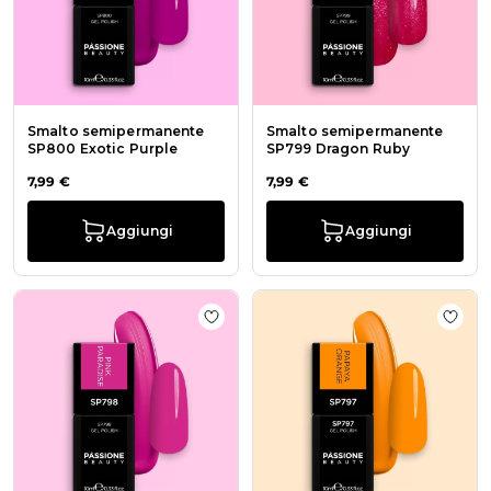
Smalto semipermanente
Smalto semipermanente
SP800 Exotic Purple
SP799 Dragon Ruby
7,99 €
7,99 €
Aggiungi
Aggiungi
Aggiungi alla wishlist Smalto sem
Aggi