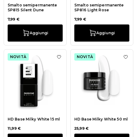
Smalto semipermanente
Smalto semipermanente
SP815 Silent Dune
SP816 Light Rose
7,99 €
7,99 €
Aggiungi
Aggiungi
NOVITÀ
NOVITÀ
Aggiungi alla wishlist HD Base Milk
Aggiu
HD Base Milky White 15 ml
HD Base Milky White 50 ml
11,99 €
25,99 €