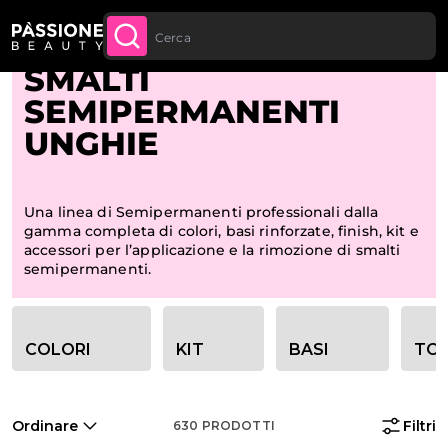
Sconto quantità: dal -5% sugli ordini a
Briciole di pane
Home
 CONTENUTO
APPROFITTANE
partire da 250€
SMALTI
SEMIPERMANENTI
UNGHIE
Una linea di Semipermanenti professionali dalla
gamma completa di colori, basi rinforzate, finish, kit e
accessori per l’applicazione e la rimozione di smalti
semipermanenti.
Opzioni filtro categoria
COLORI
KIT
BASI
TOP
Ordinare
Filtri
630
PRODOTTI