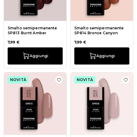
Smalto semipermanente
Smalto semipermanente
SP813 Burnt Amber
SP814 Bronze Canyon
7,99 €
7,99 €
Aggiungi
Aggiungi
NOVITÀ
NOVITÀ
Aggiungi alla wishlist Smalto sem
Aggiu