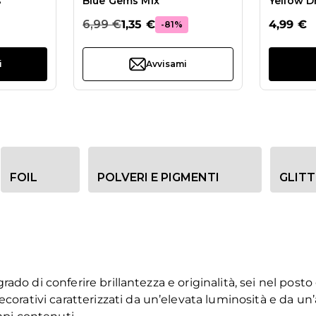
s
Blue Gems Mix
Yellow 
6,99 €
1,35 €
4,99 €
-81%
i
Avvisami
FOIL
POLVERI E PIGMENTI
GLITT
grado di conferire brillantezza e originalità, sei nel posto
ecorativi caratterizzati da un’elevata luminosità e da un