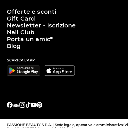
Il mondo di Passione Beauty
Offerte e sconti
Gift Card
Newsletter - Iscrizione
Nail Club
Porta un amic*
Blog
SCARICA L'APP
Google
Apple
Facebook
Facebook Groups
Instagram
TikTok
YouTube
Pinterest
Link sociali
PASSIONE BEAUTY S.P.A. | Sede legale, operativa e amministrativa: Via