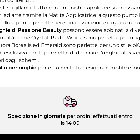
mpi contenuti.
nte sigillare il tutto con un finish e applicare successiv
ati ad arte tramite la Matita Applicatrice: a questo pun
nello a punta per ottenere una lavorazione in grado di d
ghie di Passione Beauty
possono essere abbinati a div
 Tonalità come Crystal, Red e White sono perfette per ungh
rora Borealis ed Emerald sono perfette per uno stile più gi
 esclusiva che ti permette di decorare l’unghia attraver
ri dagli schemi.
allo per unghie
perfetto per le tue esigenze di stile e loo
Spedizione in giornata
per ordini effettuati entro
le 14:00