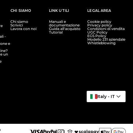
CHI SIAMO
LINK UTILI
LEGAL AREA
Chi siamo
Manuali e
Cookie policy
Scrivici
documentazione
Privacy policy
re
Lavora con noi
Guida all'acquisto
Condizioni di vendita
Tutorial
UGC Policy
EGS Policy
li -
Modello 231 aziendale
Whistleblowing
ione e
dine?
e un
e
Italy - IT
o