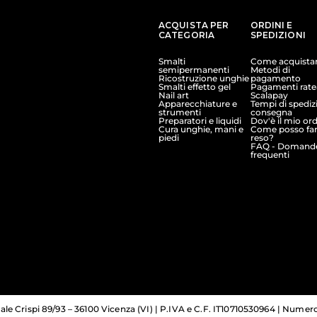
ACQUISTA PER
ORDINI E
CATEGORIA
SPEDIZIONI
Smalti
Come acquista
semipermanenti
Metodi di
Ricostruzione unghie
pagamento
Smalti effetto gel
Pagamenti ratea
Nail art
Scalapay
Apparecchiature e
Tempi di spediz
strumenti
consegna
Preparatori e liquidi
Dov'è il mio or
Cura unghie, mani e
Come posso far
piedi
reso?
FAQ - Domand
frequenti
le Crispi 89/93 – 36100 Vicenza (VI) | P.IVA e C.F. IT10710530964 | Numer