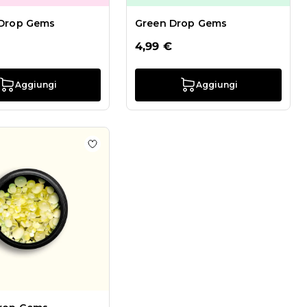
 Drop Gems
Green Drop Gems
4,99 €
Aggiungi
Aggiungi
hlist Blue Gems Mix
Aggiungi alla wishlist Yellow Drop Gems