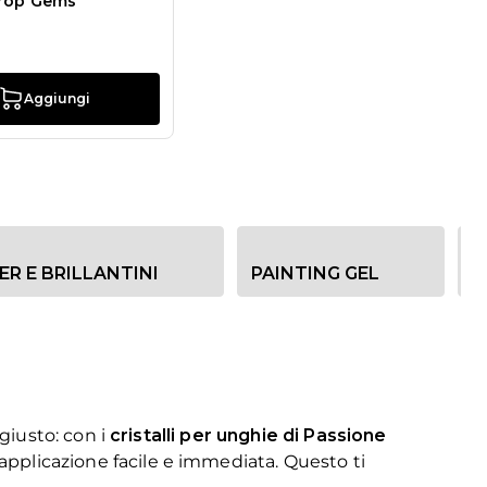
Drop Gems
Aggiungi
ER E BRILLANTINI
PAINTING GEL
S
 giusto: con i
cristalli per unghie di Passione
’applicazione facile e immediata. Questo ti