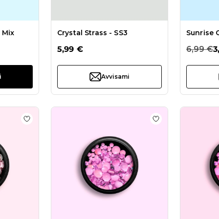
 Mix
Crystal Strass - SS3
Sunrise 
5,99 €
6,99 €
3
i
Avvisami
Hearts Gems
Aggiungi alla wishlist Pink Gems Mix
Aggiungi alla wis