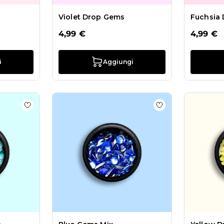
Violet Drop Gems
Fuchsia
4,99 €
4,99 €
i
Aggiungi
ld Gems Mix
Aggiungi alla wishlist Emerald Drop Gems
Aggiungi alla wis