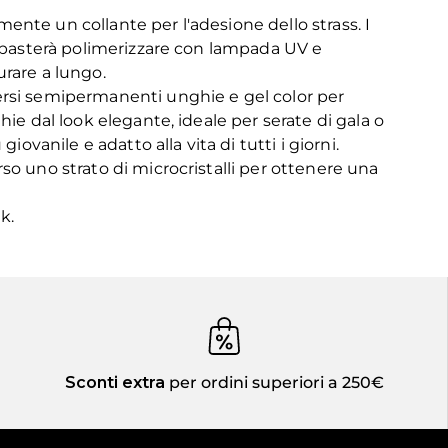
amente un collante per l'adesione dello strass. I
to basterà polimerizzare con lampada UV e
urare a lungo.
ersi semipermanenti unghie e gel color per
ie dal look elegante, ideale per serate di gala o
ovanile e adatto alla vita di tutti i giorni.
so uno strato di microcristalli per ottenere una
k.
Sconti extra
per ordini superiori a 250€