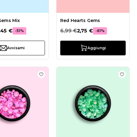
Gems Mix
Red Hearts Gems
,45 €
6,99 €
2,75 €
-51%
-61%
Avvisami
Aggiungi
hlist Violet Drop Gems
Aggiungi alla wishlist Fuchsia Drop Gems
Aggiun