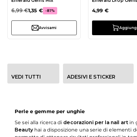
Emerald Gems Mix
Emerald Drop Gem
6,99 €
1,35 €
4,99 €
-81%
Avvisami
Aggiung
Opzioni filtro categoria
VEDI TUTTI
ADESIVI E STICKER
Perle e gemme per unghie
Se sei alla ricerca di
decorazioni per la nail art
in 
Beauty
hai a disposizione una serie di elementi d