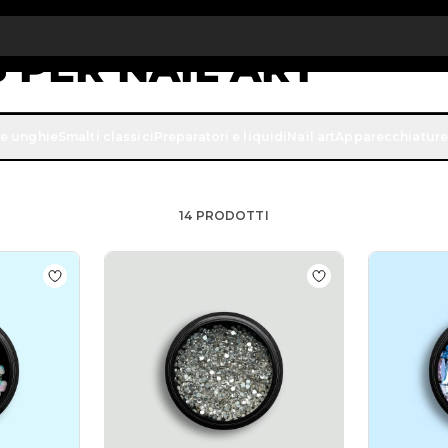
onto quantità: dal -5% sugli ordini a partire da 250€
APPROFITTAN
S PER NAIL ART
ettono di impreziosire le tue lavorazioni di nail art attravers
ne unghie
Smalti classici
Preparatori e liquidi
Nail art
Apparecchiature
 tue unghie un tocco di classe e brillantezza abbinando i crist
14
PRODOTTI
e Drop Gems
Aggiungi alla wishlist Aurora White Gems Mix
Aggiungi alla wishl