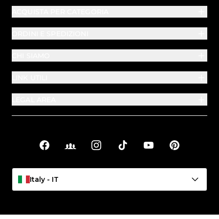
ACQUISTA PER CATEGORIA
ORDINI E SPEDIZIONI
CHI SIAMO
LINK UTILI
LEGAL AREA
Facebook
Facebook Groups
Instagram
TikTok
YouTube
Pinterest
Link sociali
Italy - IT