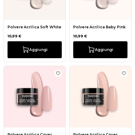
Polvere Acrilica Soft White
Polvere Acrilica Baby Pink
10,99 €
10,99 €
Aggiungi
Aggiungi
Aggiungi alla wishlist Polvere Acril
Aggiu
Polvere Acrilica Cover
Polvere Acrilica Cover