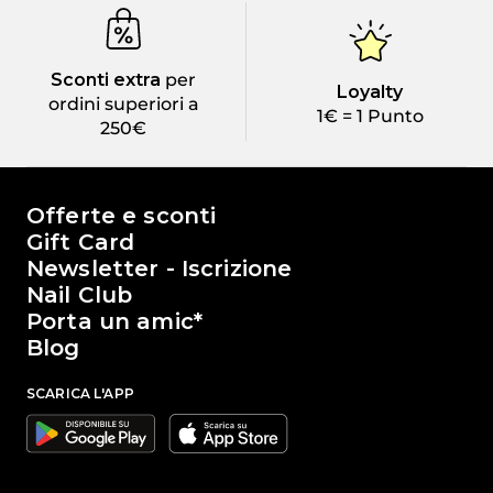
Sconti extra
per
Loyalty
ordini superiori a
1€ = 1 Punto
250€
Il mondo di Passione Beauty
Offerte e sconti
Gift Card
Newsletter - Iscrizione
Nail Club
Porta un amic*
Blog
SCARICA L'APP
Google
Apple