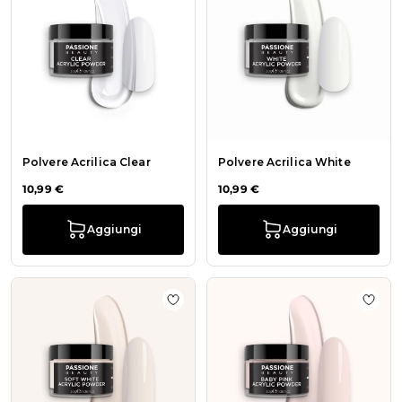
Polvere Acrilica Clear
Polvere Acrilica White
10,99 €
10,99 €
Aggiungi
Aggiungi
Aggiungi alla wishlist Polvere Acril
Aggiu