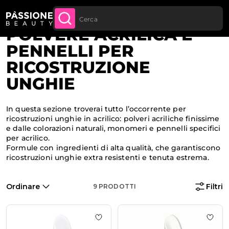
Spedizione gratuita per tutti gli ordini sopra
ACQUISTA
Briciole di pane
Home
·
Ricostruzione unghie
 CONTENUTO
ORA
ai 70€
POLVERE ACRILICA E
PENNELLI PER
RICOSTRUZIONE
UNGHIE
In questa sezione troverai tutto l’occorrente per
ricostruzioni unghie in acrilico: polveri acriliche finissime
e dalle colorazioni naturali, monomeri e pennelli specifici
per acrilico.
Formule con ingredienti di alta qualità, che garantiscono
ricostruzioni unghie extra resistenti e tenuta estrema.
Ordinare
Filtri
9
PRODOTTI
Aggiungi alla wishlist Polvere Acrili
Aggiu