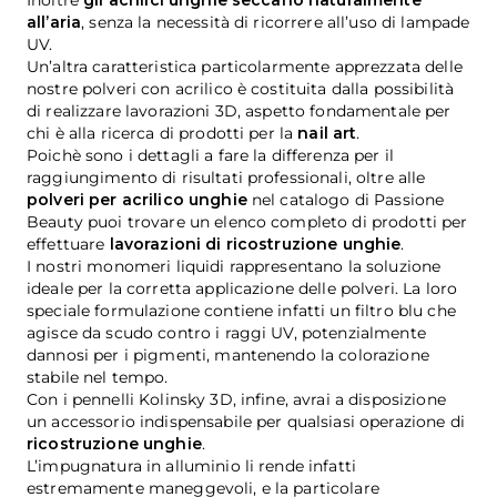
Inoltre
gli acrilici unghie seccano naturalmente
all’aria
, senza la necessità di ricorrere all’uso di lampade
UV.
Un’altra caratteristica particolarmente apprezzata delle
nostre polveri con acrilico è costituita dalla possibilità
di realizzare lavorazioni 3D, aspetto fondamentale per
chi è alla ricerca di prodotti per la
nail art
.
Poichè sono i dettagli a fare la differenza per il
raggiungimento di risultati professionali, oltre alle
polveri per acrilico unghie
nel catalogo di Passione
Beauty puoi trovare un elenco completo di prodotti per
effettuare
lavorazioni di ricostruzione unghie
.
I nostri monomeri liquidi rappresentano la soluzione
ideale per la corretta applicazione delle polveri. La loro
speciale formulazione contiene infatti un filtro blu che
agisce da scudo contro i raggi UV, potenzialmente
dannosi per i pigmenti, mantenendo la colorazione
stabile nel tempo.
Con i pennelli Kolinsky 3D, infine, avrai a disposizione
un accessorio indispensabile per qualsiasi operazione di
ricostruzione unghie
.
L’impugnatura in alluminio li rende infatti
estremamente maneggevoli, e la particolare