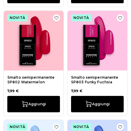
NOVITÀ
NOVITÀ
Aggiungi alla wishlist Smalto se
Aggi
Smalto semipermanente
Smalto semipermanente
SP802 Watermelon
SP803 Funky Fuchsia
7,99 €
7,99 €
Aggiungi
Aggiungi
NOVITÀ
NOVITÀ
Aggiungi alla wishlist Smalto sem
Aggiu