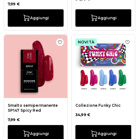
7,99 €
Aggiungi
Aggiungi
NOVITÀ
Aggiungi alla wishlist Smalto sem
Aggiu
Smalto semipermanente
Collezione Funky Chic
SP147 Spicy Red
34,99 €
7,99 €
Aggiungi
Aggiungi