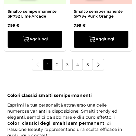
Smalto semipermanente
Smalto semipermanente
SP792 Lime Arcade
SP794 Punk Orange
7,99 €
7,99 €
Aggiungi
Aggiungi
1
2
3
4
5
Stai leggendo la pagina
Pagina
Pagina
Pagina
Pagina
Colori classici smalti semipermanenti
Esprimi la tua personalità attraverso una delle
numerose varianti a disposizione! Smalti trendy ed
eleganti, semplici da abbinare e di sicuro effetto, i
colori classici degli smalti semipermanenti
di
Passione Beauty rappresentano una scelta efficace in
qualunque contesto.