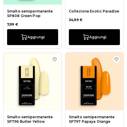
Smalto semipermanente
Collezione Exotic Paradise
SP808 Green Pop
34,99 €
7,99 €
Aggiungi
Aggiungi
Aggiungi alla wishlist Smalto sem
Aggi
Smalto semipermanente
Smalto semipermanente
SP796 Butter Yellow
SP797 Papaya Orange