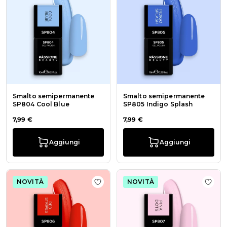
Smalto semipermanente
Smalto semipermanente
SP804 Cool Blue
SP805 Indigo Splash
7,99 €
7,99 €
Aggiungi
Aggiungi
NOVITÀ
NOVITÀ
Aggiungi alla wishlist Smalto sem
Aggiu