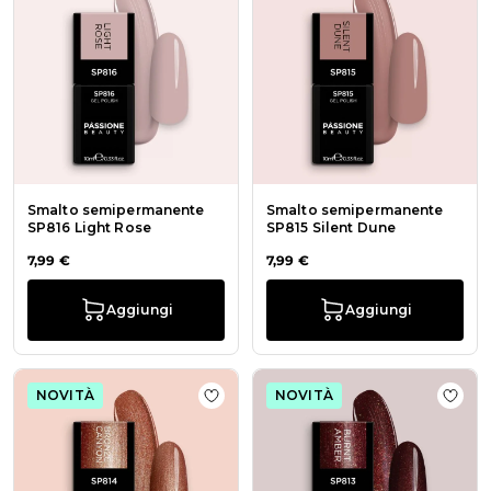
Smalto semipermanente
Smalto semipermanente
SP816 Light Rose
SP815 Silent Dune
7,99 €
7,99 €
Aggiungi
Aggiungi
NOVITÀ
NOVITÀ
Aggiungi alla wishlist Smalto sem
Aggi