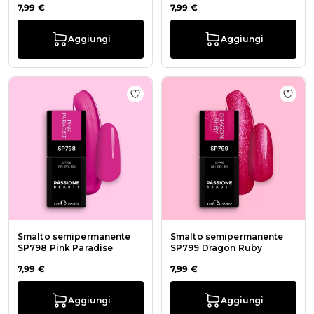
7,99 €
7,99 €
Aggiungi
Aggiungi
Aggiungi alla wishlist Smalto sem
Aggi
Smalto semipermanente
Smalto semipermanente
SP798 Pink Paradise
SP799 Dragon Ruby
7,99 €
7,99 €
Aggiungi
Aggiungi