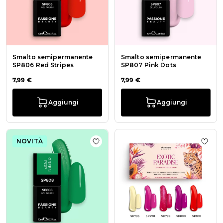
Smalto semipermanente
Smalto semipermanente
SP806 Red Stripes
SP807 Pink Dots
7,99 €
7,99 €
Aggiungi
Aggiungi
NOVITÀ
Aggiungi alla wishlist Smalto se
Aggiu