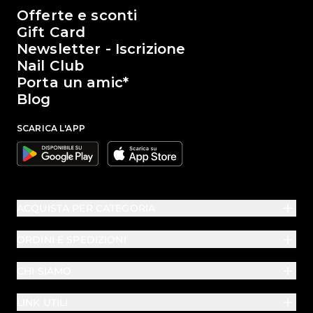
Il mondo di Passione Beauty
Offerte e sconti
Gift Card
Newsletter - Iscrizione
Nail Club
Porta un amic*
Blog
SCARICA L'APP
Google
Apple
ACQUISTA PER CATEGORIA
ORDINI E SPEDIZIONI
CHI SIAMO
LINK UTILI