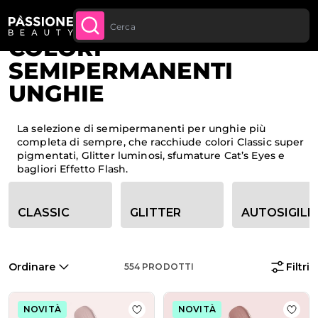
Sconto quantità: dal -5% sugli ordini a
APPROFITTANE
Spedizione gratuita per tutti gli ordini sopra
partire da 250€
ACQUISTA
Briciole di pane
Home
·
Smalti semipermanenti
 CONTENUTO
ORA
ai 70€
COLORI
SEMIPERMANENTI
UNGHIE
La selezione di semipermanenti per unghie più
completa di sempre, che racchiude colori Classic super
pigmentati, Glitter luminosi, sfumature Cat’s Eyes e
bagliori Effetto Flash.
Opzioni filtro categoria
CLASSIC
GLITTER
AUTOSIGILL
Ordinare
Filtri
554
PRODOTTI
NOVITÀ
NOVITÀ
Aggiungi alla wishlist Smalto sem
Aggiu