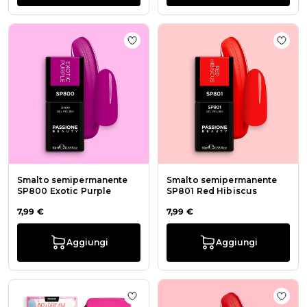
Aggiungi alla wishlist Smalto sem
Aggiu
Smalto semipermanente
Smalto semipermanente
SP800 Exotic Purple
SP801 Red Hibiscus
7,99 €
7,99 €
Aggiungi
Aggiungi
Aggiungi alla wishlist Collezione 8
Aggi