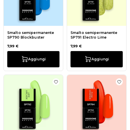
Smalto semipermanente
Smalto semipermanente
SP790 Blockbuster
SP791 Electro Lime
7,99 €
7,99 €
Aggiungi
Aggiungi
Aggiungi alla wishlist Smalto sem
Aggi