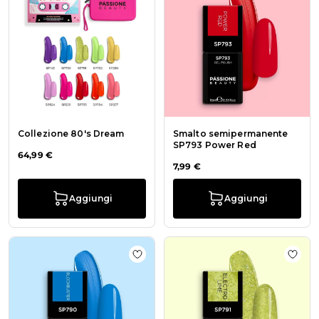
Collezione 80's Dream
Smalto semipermanente
SP793 Power Red
64,99 €
7,99 €
Aggiungi
Aggiungi
Aggiungi alla wishlist Smalto sem
Aggiu