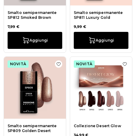
Smalto semipermanente
Smalto semipermanente
SP812 Smoked Brown
SP811 Luxury Gold
7,99 €
9,99 €
Aggiungi
Aggiungi
NOVITÀ
NOVITÀ
Aggiungi alla wishlist Smalto sem
Aggiu
Smalto semipermanente
Collezione Desert Glow
SP809 Golden Desert
34,99 €