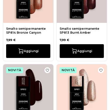
Smalto semipermanente
Smalto semipermanente
SP814 Bronze Canyon
SP813 Burnt Amber
7,99 €
7,99 €
Aggiungi
Aggiungi
NOVITÀ
NOVITÀ
Aggiungi alla wishlist Smalto se
Aggiu