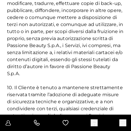
modificare, tradurre, effettuare copie di back-up,
pubblicare, diffondere, incorporare in altre opere,
cedere o comunque mettere a disposizione di
terzi non autorizzati, e comunque ad utilizzare, in
tutto o in parte, per scopi diversi dalla fruizione in
proprio, senza previa autorizzazione scritta di
Passione Beauty S.p.A., i Servizi, ivi compresi, ma
senza limitazione a, i relativi materiali cartacei e/o
contenuti digitali, essendo gli stessi tutelati da
diritto d’autore in favore di Passione Beauty
S.p.A.
10. Il Cliente è tenuto a mantenere strettamente
riservata tramite l’adozione di adeguate misure
di sicurezza tecniche e organizzative, e a non
condividere con terzi, qualsiasi credenziale di
autenticazione o link di accesso ai Servizi
Vai alla lista dei desideri
Apr
comunicata da Passione Beauty S.p.A.
Menu
Registrazione
Contattaci (si apre in una nuova finestra)