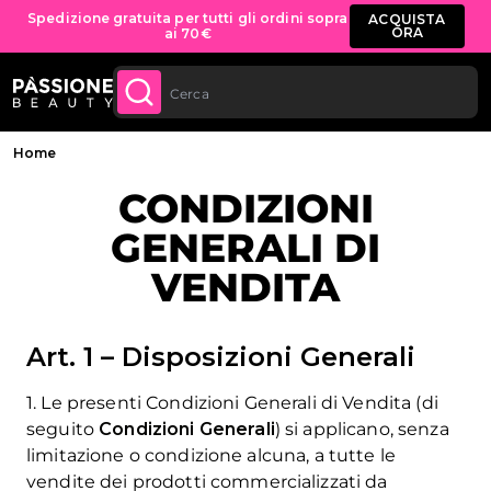
Sconto quantità: dal -5% sugli ordini a
APPROFITTANE
partire da 250€
 CONTENUTO
Briciole di pane
Home
CONDIZIONI
GENERALI DI
VENDITA
Art. 1 – Disposizioni Generali
1. Le presenti Condizioni Generali di Vendita (di
seguito
Condizioni Generali
) si applicano, senza
limitazione o condizione alcuna, a tutte le
vendite dei prodotti commercializzati da