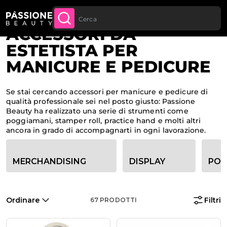
Sconto quantità: dal -5% sugli ordini a
Briciole di pane
Home
·
Apparecchiature e Strumenti
 CONTENUTO
APPROFITTANE
partire da 250€
ACCESSORI DA
ESTETISTA PER
MANICURE E PEDICURE
Se stai cercando accessori per manicure e pedicure di
qualità professionale sei nel posto giusto: Passione
Beauty ha realizzato una serie di strumenti come
poggiamani, stamper roll, practice hand e molti altri
ancora in grado di accompagnarti in ogni lavorazione.
Opzioni filtro categoria
MERCHANDISING
DISPLAY
POG
Ordinare
Filtri
67
PRODOTTI