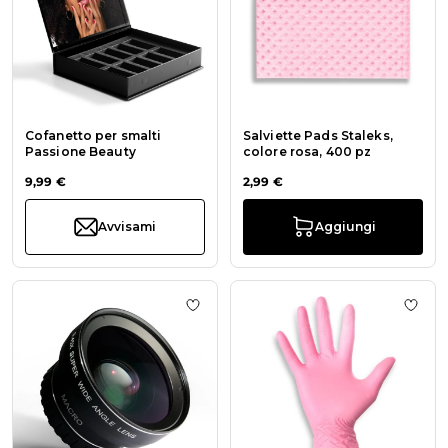
Cofanetto per smalti
Salviette Pads Staleks,
Passione Beauty
colore rosa, 400 pz
9,99 €
2,99 €
Avvisami
Aggiungi
Aggiungi alla wishlist Insta Zoom
Aggiu