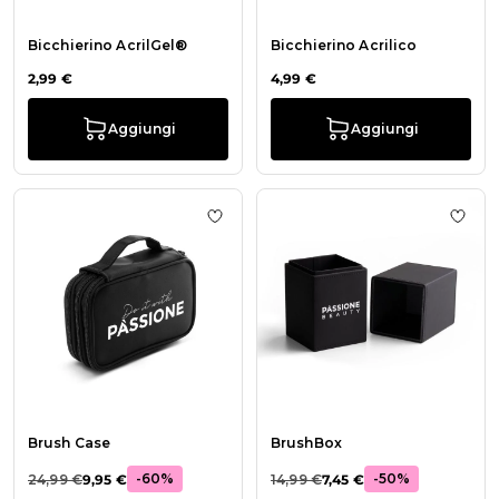
Bicchierino AcrilGel®
Bicchierino Acrilico
2,99 €
4,99 €
Aggiungi
Aggiungi
Aggiungi alla wishlist Brush Case
Aggiu
Brush Case
BrushBox
-60%
-50%
24,99 €
9,95 €
14,99 €
7,45 €