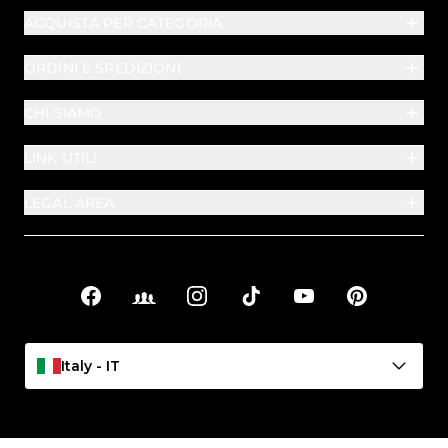
ACQUISTA PER CATEGORIA
ORDINI E SPEDIZIONI
CHI SIAMO
LINK UTILI
LEGAL AREA
Facebook
Facebook Groups
Instagram
TikTok
YouTube
Pinterest
Link sociali
Italy - IT