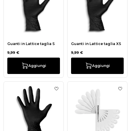
Guanti in Lattice taglia S
Guanti in Lattice taglia XS
9,99 €
9,99 €
Aggiungi
Aggiungi
Aggiungi alla wishlist Guanti Neri ta
Aggiu