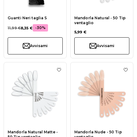
Guanti Neri taglia S
Mandorla Natural - 50 Tip
ventaglio
-30%
11,99 €
8,35 €
5,99 €
Avvisami
Avvisami
Aggiungi alla wishlist Mandorla Natu
Aggiu
Mandorla Natural Matte -
Mandorla Nude - 50 Tip
50 Tip ventaglio
ventaglio