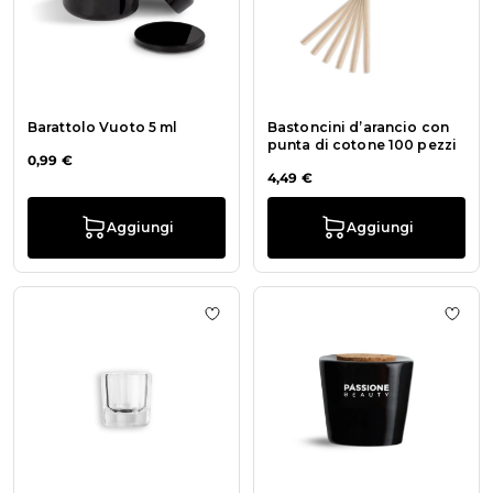
Barattolo Vuoto 5 ml
Bastoncini d’arancio con
punta di cotone 100 pezzi
0,99 €
4,49 €
Aggiungi
Aggiungi
Aggiungi alla wishlist Bicchierino A
Aggiu