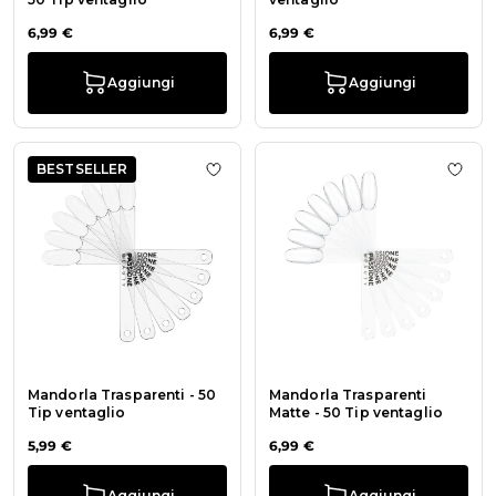
6,99 €
6,99 €
Aggiungi
Aggiungi
BESTSELLER
Aggiungi alla wishlist Mandorla Tras
Aggiu
Mandorla Trasparenti - 50
Mandorla Trasparenti
Tip ventaglio
Matte - 50 Tip ventaglio
5,99 €
6,99 €
Aggiungi
Aggiungi