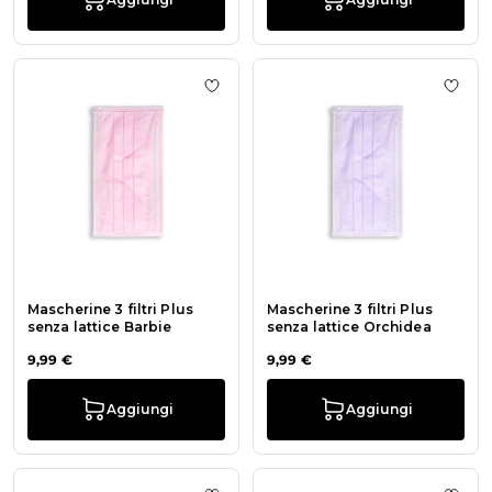
Aggiungi alla wishlist Mascherine 3 f
Aggiu
Mascherine 3 filtri Plus
Mascherine 3 filtri Plus
senza lattice Barbie
senza lattice Orchidea
9,99 €
9,99 €
Aggiungi
Aggiungi