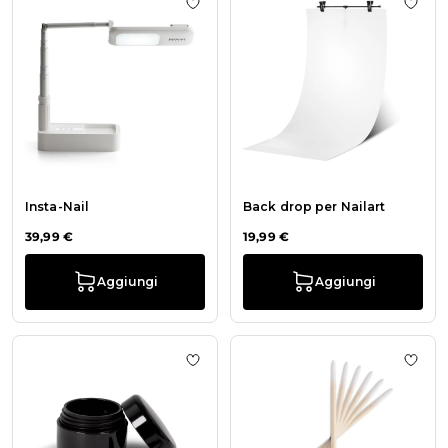
Aggiungi alla wishlist Insta-Nail
Aggiu
Insta-Nail
Back drop per Nailart
39,99 €
19,99 €
Aggiungi
Aggiungi
Aggiungi alla wishlist Barattolo Vu
Aggiu