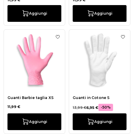
Aggiungi
Aggiungi
Aggiungi alla wishlist Guanti Barbie
Aggiu
Guanti Barbie taglia XS
Guanti in Cotone S
11,99 €
-50%
13,99 €
6,95 €
Aggiungi
Aggiungi