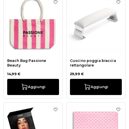
Aggiungi alla wishlist Beach Bag P
Aggiu
Beach Bag Passione
Cuscino poggia braccia
Beauty
rettangolare
14,99 €
29,99 €
Aggiungi
Aggiungi
Aggiungi alla wishlist Cofanetto pe
Aggiu