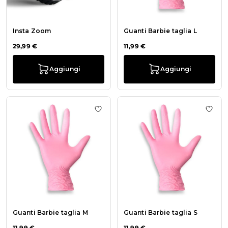
Insta Zoom
Guanti Barbie taglia L
29,99 €
11,99 €
Aggiungi
Aggiungi
Aggiungi alla wishlist Guanti Barbie
Aggiu
Guanti Barbie taglia M
Guanti Barbie taglia S
11,99 €
11,99 €