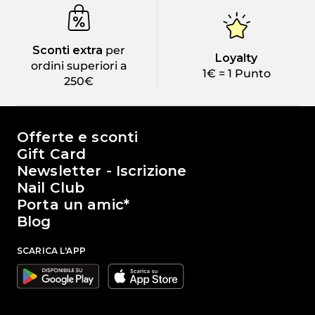
Sconti extra
per
Loyalty
ordini superiori a
1€ = 1 Punto
250€
Il mondo di Passione Beauty
Offerte e sconti
Gift Card
Newsletter - Iscrizione
Nail Club
Porta un amic*
Blog
SCARICA L'APP
Google
Apple