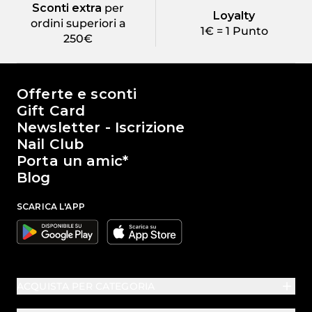
Sconti extra
per
Loyalty
ordini superiori a
1€ = 1 Punto
250€
Il mondo di Passione Beauty
Offerte e sconti
Gift Card
Newsletter - Iscrizione
Nail Club
Porta un amic*
Blog
SCARICA L'APP
Google
Apple
ACQUISTA PER CATEGORIA