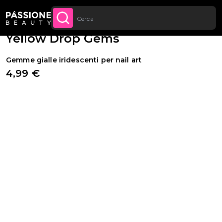
Sconto quantità: dal -5% sugli ordini a
Briciole di pane
Nail Art
·
Strass e cristalli
 CONTENUTO
APPROFITTANE
partire da 250€
Yellow Drop Gems
Gemme gialle iridescenti per nail art
4,99 €