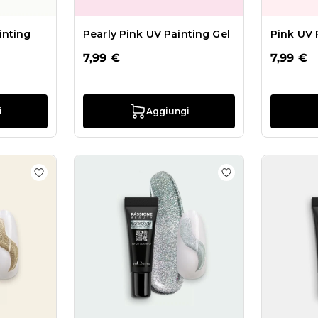
inting
Pearly Pink UV Painting Gel
Pink UV 
7,99 €
7,99 €
i
Aggiungi
cito UV Painting Gel
Aggiungi alla wishlist New Gold UV Painting Gel
Aggiungi alla wish