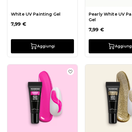
White UV Painting Gel
Pearly White UV Pa
Gel
7,99 €
7,99 €
Aggiungi
Aggiung
Aggiungi alla wishlist Despa