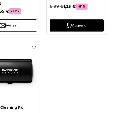
g
6,99 €
1,35 €
-81%
,35 €
-81%
Avvisami
Aggiungi
hlist Stamping Plate Cleaner 150 ml
Aggiungi alla wishlist Stamper Cleaning Rol
Cleaning Roll