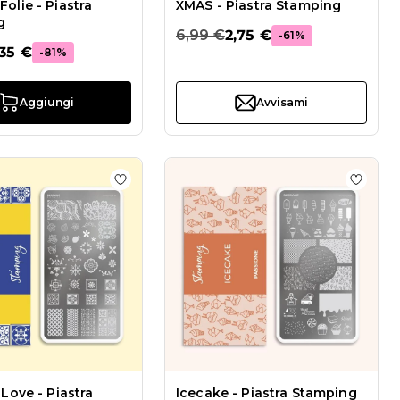
olie - Piastra
XMAS - Piastra Stamping
g
6,99 €
2,75 €
-61%
,35 €
-81%
Aggiungi
Avvisami
ping
list Get Fit - Piastra Stamping
Aggiungi alla wishlist Sicily My Love - Pias
Aggiung
 Love - Piastra
Icecake - Piastra Stamping