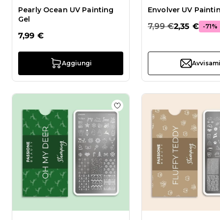
Pearly Ocean UV Painting
Envolver UV Painti
Gel
7,99 €
2,35 €
-71%
7,99 €
Aggiungi
Avvisam
Aggiungi alla wishlist Oh My