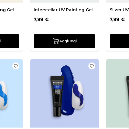
ng Gel
Interstellar UV Painting Gel
Silver UV
7,99 €
7,99 €
i
Aggiungi
y Ocean UV Painting Gel
Aggiungi alla wishlist Envolver UV Painting Gel
Aggiungi alla wish