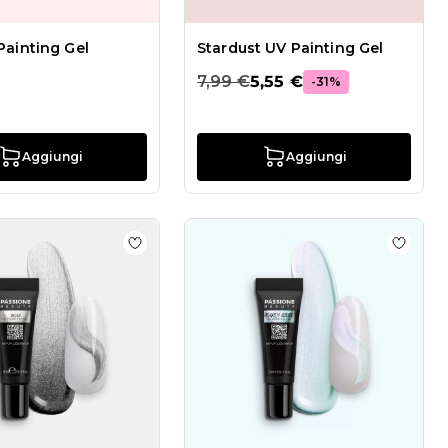
Painting Gel
Stardust UV Painting Gel
7,99 €
5,55 €
-31%
Aggiungi
Aggiungi
list Interstellar UV Painting Gel
Aggiungi alla wishlist Silver UV Painting Ge
Aggiung