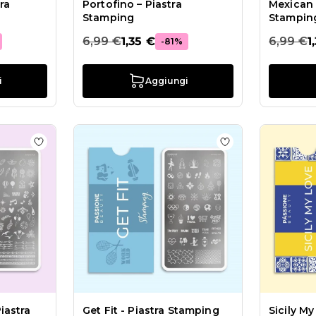
ra
Portofino – Piastra
Mexican F
Stamping
Stampin
6,99 €
1,35 €
6,99 €
1
-81%
i
Aggiungi
al Vibe - Piastra Stamping
Aggiungi alla wishlist Summer Festival - Piastra Stam
Aggiungi alla wish
iastra
Get Fit - Piastra Stamping
Sicily My