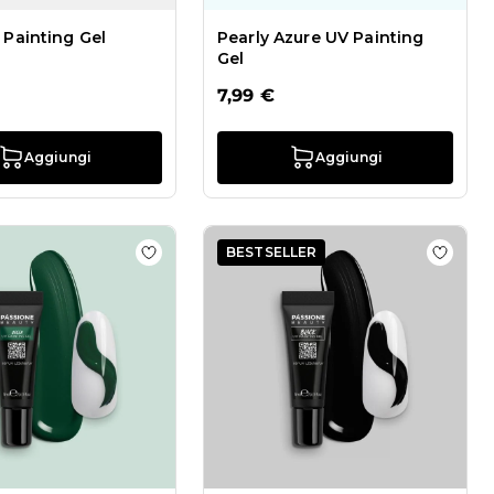
 Painting Gel
Pearly Azure UV Painting
Gel
7,99 €
Aggiungi
Aggiungi
BESTSELLER
list Blue UV Painting Gel
Aggiungi alla wishlist Green UV Painting Ge
Aggiung