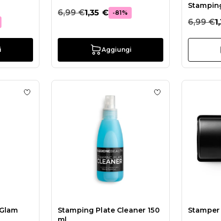
Stampin
6,99 €
1,35 €
-81%
6,99 €
1
i
Aggiungi
 - Piastra Stamping
Aggiungi alla wishlist Stamper & Scraper Glam
Aggiungi alla wis
 Glam
Stamping Plate Cleaner 150
Stamper 
ml