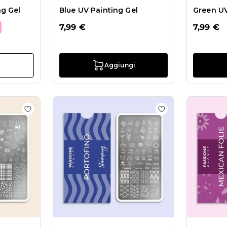
ng Gel
Blue UV Painting Gel
Green UV
7,99 €
7,99 €
i
Aggiungi
 Deer – Piastra Stamping
Aggiungi alla wishlist Fluffy Teddy – Piastra Stamping
Aggiungi alla wish