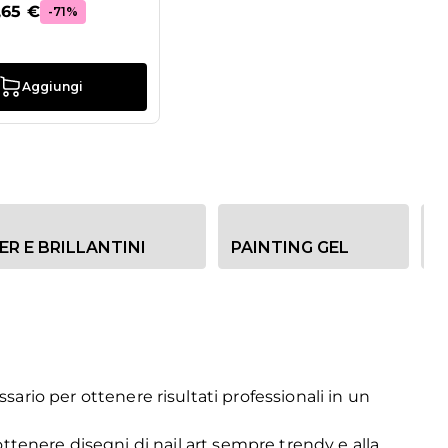
,65 €
-71%
Aggiungi
ER E BRILLANTINI
PAINTING GEL
S
ario per ottenere risultati professionali in un
le ottenere disegni di nail art sempre trendy e alla