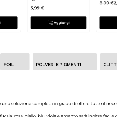
8,99 €
2
5,99 €
i
Aggiungi
FOIL
POLVERI E PIGMENTI
GLITT
na soluzione completa in grado di offrire tutto il necess
fucsia, rosa, giallo, blu, viola e argento sarà inoltre faci