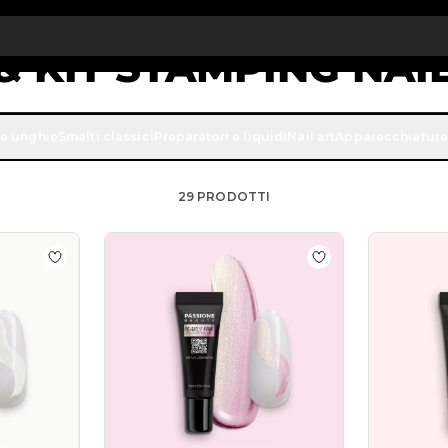
onto quantità: dal -5% sugli ordini a partire da 250€
APPROFITTAN
& KIT STAMPING NAI
 art in modo rapido ed efficace, sei nel posto giusto: con le s
ne unghie
Smalti classici
Preparatori e liquidi
Nail art
Apparecchiature
razioni di livello professionale.
29
PRODOTTI
 UV Painting Gel
Aggiungi alla wishlist Pearly White UV Painting Gel
Aggiungi alla wish