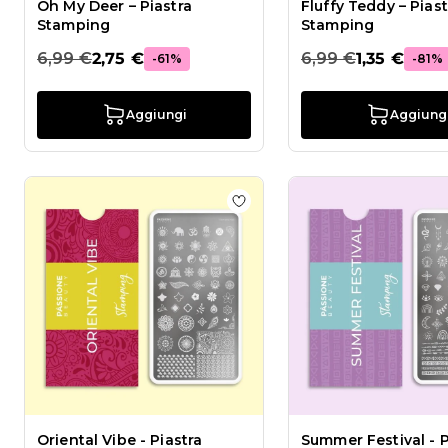
Oh My Deer – Piastra
Fluffy Teddy – Piast
Stamping
Stamping
6,99 €
2,75 €
6,99 €
1,35 €
-61%
-81%
Aggiungi
Aggiung
Aggiungi alla wishlist Orient
Oriental Vibe - Piastra
Summer Festival - P