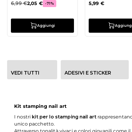
6,99 €
2,05 €
5,99 €
-71%
Aggiungi
Aggiung
Opzioni filtro categoria
VEDI TUTTI
ADESIVI E STICKER
Kit stamping nail art
I nostri
kit per lo stamping nail art
rappresentano u
unico pacchetto.
Attraverso tonalità vivaci e colori giovanili come il 