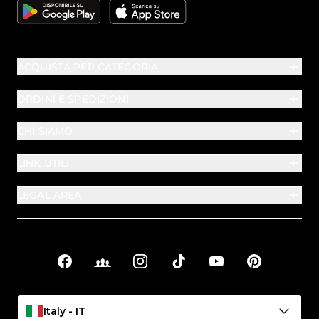
Google
Apple
ACQUISTA PER CATEGORIA
ORDINI E SPEDIZIONI
CHI SIAMO
LINK UTILI
LEGAL AREA
Facebook
Facebook Groups
Instagram
TikTok
YouTube
Pinterest
Link sociali
Italy - IT