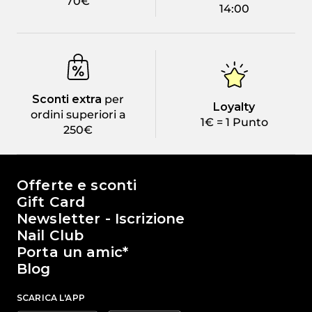
70€
14:00
Sconti extra
per
Loyalty
ordini superiori a
1€ = 1 Punto
250€
Il mondo di Passione Beauty
Offerte e sconti
Gift Card
Newsletter - Iscrizione
Nail Club
Porta un amic*
Blog
SCARICA L'APP