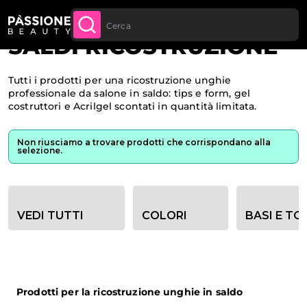
Spedizione gratuita per tutti gli ordini sopra
ACQUISTA
Briciole di pane
Home
·
Saldi
 CONTENUTO
ORA
ai 70€
SALDI RICOSTRUZIONE
Tutti i prodotti per una ricostruzione unghie
professionale da salone in saldo: tips e form, gel
costruttori e Acrilgel scontati in quantità limitata.
Non riusciamo a trovare prodotti che corrispondano alla
selezione.
Opzioni filtro categoria
VEDI TUTTI
COLORI
BASI E TO
Prodotti per la ricostruzione unghie in saldo