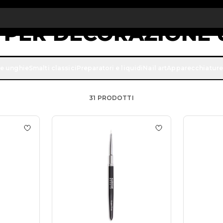
onto quantità: dal -5% sugli ordini a partire da 250€
APPROFITTAN
e
T PER DECORAZIONE
zione di Passione Beauty. Dalle linee Kolinsky ai pennelli in 
ne unghie
Smalti classici
Preparatori e liquidi
Nail art
Apparecchiature
cura dei tuoi strumenti.
31
PRODOTTI
lo Trendy Liner
Aggiungi alla wishlist Spot Doppia Punta Trendy
Aggiungi alla wish