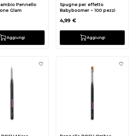
cambio Pennello
Spugne per effetto
ione Glam
Babyboomer – 100 pezzi
4,99 €
Aggiungi
Aggiungi
hlist Pennello POSH Super Fine
Aggiungi alla wishlist Pennello POSH Micro
Aggiun