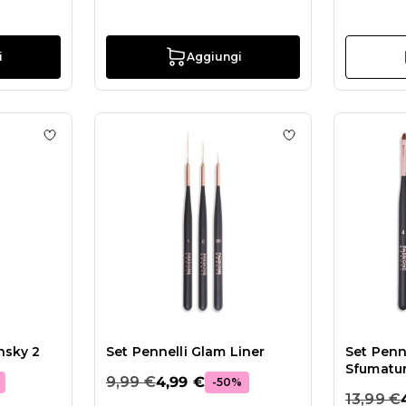
i
Aggiungi
lo Glam Kolinsky 0
Aggiungi alla wishlist Pennello Glam Kolinsky 2
Aggiungi alla wish
nsky 2
Set Pennelli Glam Liner
Set Penn
Sfumatu
9,99 €
4,99 €
-50%
13,99 €