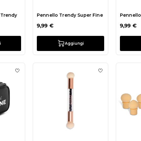
 Trendy
Pennello Trendy Super Fine
Pennello
9,99 €
9,99 €
i
Aggiungi
lo Glam Silicone
Aggiungi alla wishlist Brush Case
Aggiungi alla wis