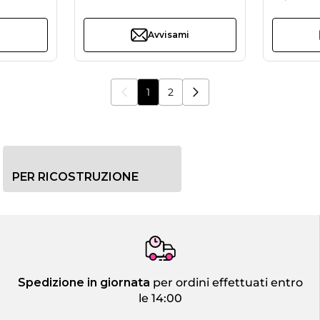
i
Avvisami
1
2
Stai leggendo la pagina
Pagina
PER RICOSTRUZIONE
Spedizione in giornata
per ordini effettuati entro
le 14:00