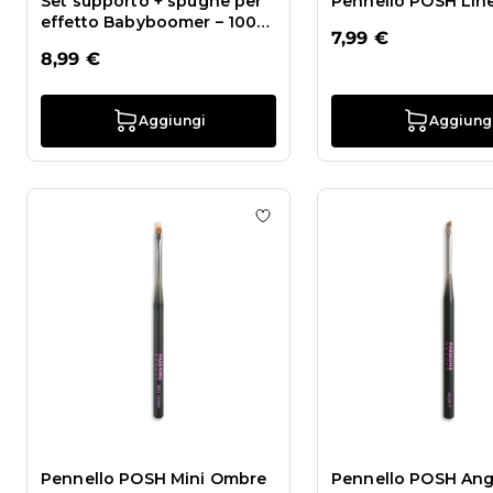
Set supporto + spugne per
Pennello POSH Lin
effetto Babyboomer – 100
7,99 €
pezzi
8,99 €
Aggiungi
Aggiung
Aggiungi alla wishlist Penn
Pennello POSH Mini Ombre
Pennello POSH Ang