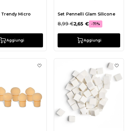
 Trendy Micro
Set Pennelli Glam Silicone
8,99 €
2,65 €
-71%
Aggiungi
Aggiungi
hlist Pennello Glam Decorazione
Aggiungi alla wishlist Punte ricambio Penn
Aggiun