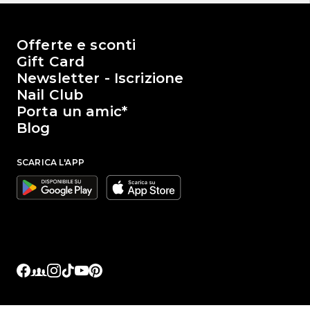
Il mondo di Passione Beauty
Offerte e sconti
Gift Card
Newsletter - Iscrizione
Nail Club
Porta un amic*
Blog
SCARICA L'APP
Google
Apple
Facebook
Facebook Groups
Instagram
TikTok
YouTube
Pinterest
Link sociali