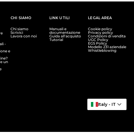
CHI SIAMO
LINK UTILI
LEGAL AREA
Chi siamo
Manuali e
Cookie policy
Scrivici
documentazione
Privacy policy
re
Lavora con noi
Guida all'acquisto
Condizioni di vendita
Tutorial
UGC Policy
EGS Policy
li -
Modello 231 aziendale
Whistleblowing
ione e
dine?
e un
e
Italy - IT