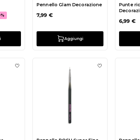
Pennello Glam Decorazione
Punte ri
Decoraz
7,99 €
0%
6,99 €
i
Aggiungi
upporto + spugne per effetto Babyboomer – 100 pezzi
Aggiungi alla wishlist Pennello POSH Liner
Aggiungi alla wis