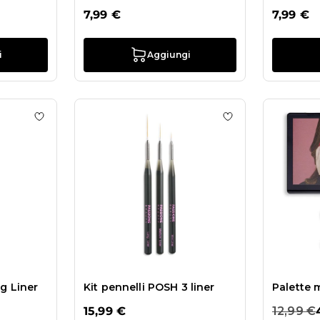
7,99 €
7,99 €
i
Aggiungi
ello POSH Medium Liner
Aggiungi alla wishlist Pennello POSH Long Liner
g Liner
Kit pennelli POSH 3 liner
Palette 
15,99 €
12,99 €