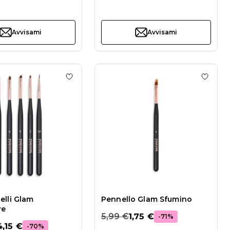
Avvisami
Avvisami
list Set Pennelli Glam Liner
Aggiungi alla wishlist Set Pennelli Glam S
Aggiun
elli Glam
Pennello Glam Sfumino
re
5,99 €
1,75 €
-71%
4,15 €
-70%