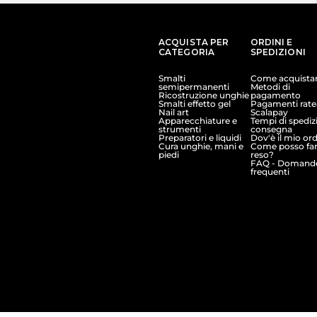
ACQUISTA PER
ORDINI E
CATEGORIA
SPEDIZIONI
Smalti
Come acquista
semipermanenti
Metodi di
Ricostruzione unghie
pagamento
Smalti effetto gel
Pagamenti ratea
Nail art
Scalapay
Apparecchiature e
Tempi di spediz
strumenti
consegna
Preparatori e liquidi
Dov'è il mio or
Cura unghie, mani e
Come posso far
piedi
reso?
FAQ - Domand
frequenti