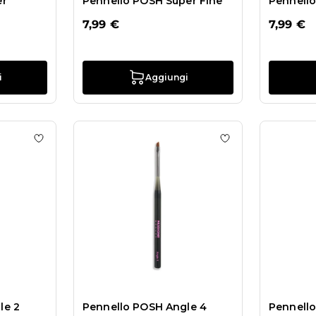
er
Pennello POSH Super Fine
Pennell
7,99 €
7,99 €
i
Aggiungi
ello POSH Mini Ombre
Aggiungi alla wishlist Pennello POSH Angle 2
Aggiungi alla wis
le 2
Pennello POSH Angle 4
Pennello