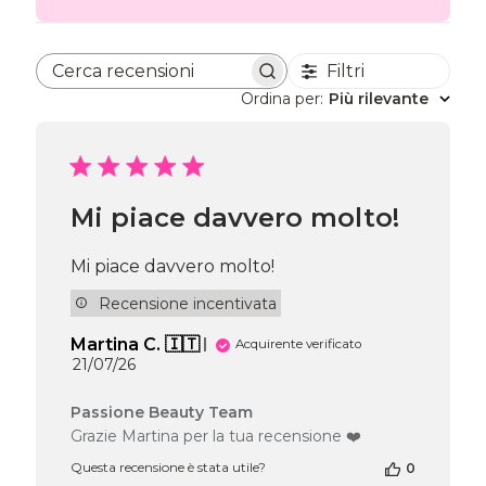
Filtri
Cerca recensioni
Ordina per
:
Più rilevante
Mi piace davvero molto!
Mi piace davvero molto!
Recensione incentivata
Martina C. 🇮🇹
Acquirente verificato
Data
21/07/26
di
pubblicazione
Commenti
Passione Beauty Team
del
Grazie Martina per la tua recensione ❤️
proprietario
Questa recensione è stata utile?
0
del