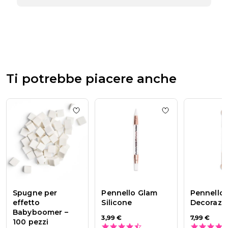
negozio
alla
recensione
di
Passione
Beauty
Team
del
Ti potrebbe piacere anche
Tue
Jul
21
2026
Add to wishlist
Spugne per effetto Babyb
Add to wishlist
Pe
Spugne per
Pennello Glam
Pennello
effetto
Silicone
Decorazi
Babyboomer –
3,99 €
7,99 €
100 pezzi
4.3 star rating