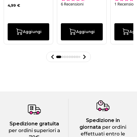
6 Recensioni
1 Recension
4,99 €
Aggiungi
Aggiungi
Agg
Spedizione in
Spedizione gratuita
giornata
per ordini
per ordini superiori a
effettuati entro le