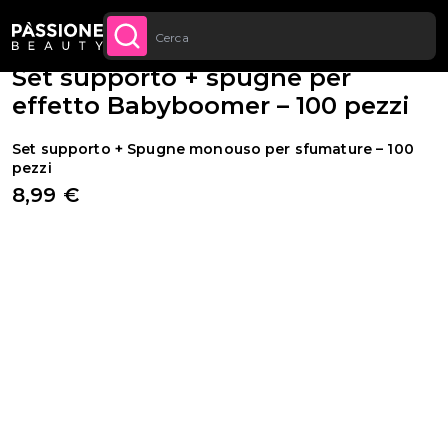
Sconto quantità: dal -5% sugli ordini a
Briciole di pane
Apparecchiature e Strumenti
·
Pennelli
·
Per decorazione
 CONTENUTO
APPROFITTANE
partire da 250€
Set supporto + spugne per
effetto Babyboomer – 100 pezzi
Set supporto + Spugne monouso per sfumature – 100
pezzi
8,99 €