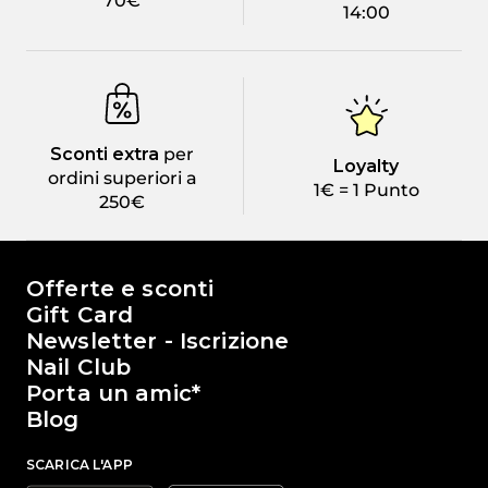
70€
14:00
Sconti extra
per
Loyalty
ordini superiori a
1€ = 1 Punto
250€
Il mondo di Passione Beauty
Offerte e sconti
Gift Card
Newsletter - Iscrizione
Nail Club
Porta un amic*
Blog
SCARICA L'APP