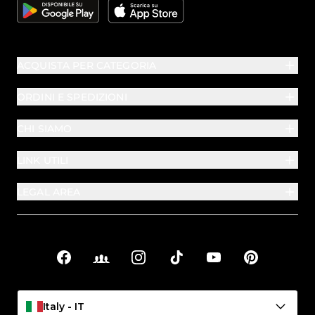
Google
Apple
ACQUISTA PER CATEGORIA
ORDINI E SPEDIZIONI
CHI SIAMO
LINK UTILI
LEGAL AREA
Facebook
Facebook Groups
Instagram
TikTok
YouTube
Pinterest
Link sociali
Italy - IT