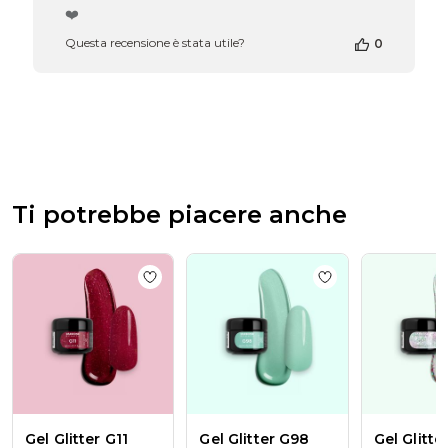
del
❤️
proprietario
Questa recensione è stata utile?
0
del
negozio
alla
recensione
di
Passione
Beauty
Team
del
Ti potrebbe piacere anche
Thu
Apr
16
2026
Add to wishlist
Gel Glitter G11 Bordeaux
Add to wishlist
Ge
Gel Glitter G11
Gel Glitter G98
Gel Glitte