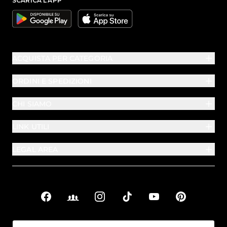
SCARICA L'APP
Google
Apple
ACQUISTA PER CATEGORIA
ORDINI E SPEDIZIONI
CHI SIAMO
LINK UTILI
LEGAL AREA
Facebook
Facebook Groups
Instagram
TikTok
YouTube
Pinterest
Link sociali