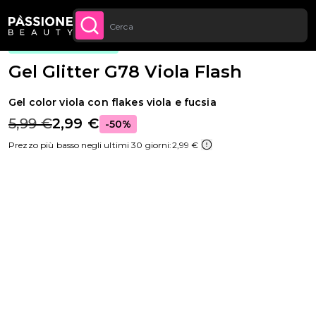
Sconto quantità: dal -5% sugli ordini a
Briciole di pane
Ricostruzione unghie
·
Gel colorati
·
Glitter
 CONTENUTO
APPROFITTANE
partire da 250€
CONTIENE ARGENTO
Gel Glitter G78 Viola Flash
Gel color viola con flakes viola e fucsia
5,99 €
2,99 €
-50%
Prezzo più basso negli ultimi 30 giorni:
2,99 €