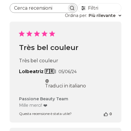
Filtri
Cerca recensioni
Ordina per
:
Più rilevante
Très bel couleur
Très bel couleur
Data
Lolbeatriz 🇫🇷
05/06/24
di
pubblicazione
Traduci in italiano
Commenti
Passione Beauty Team
del
Mille merci! ❤️
proprietario
Questa recensione è stata utile?
0
del
negozio
alla