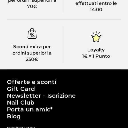
per ordini superiori a
effettuati entro le
70€
14:00
Sconti extra
per
Loyalty
ordini superiori a
1€ = 1 Punto
250€
Il mondo di Passione Beauty
Offerte e sconti
Gift Card
Newsletter - Iscrizione
Nail Club
Porta un amic*
Blog