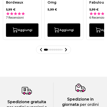
Bordeaux
Omg
Fabulous
5,99 €
5,99 €
5,99 €
5.0 star rating
7 Recensioni
6 Recensioni
Aggiungi
Aggiungi
Agg
Spedizione in
Spedizione gratuita
giornata
per ordini