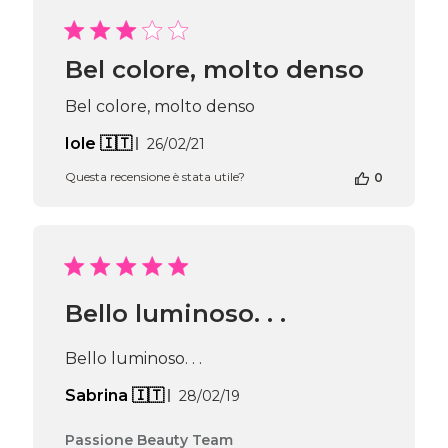
recensione
di
Passione
Beauty
Bel colore, molto denso
Team
del
Bel colore, molto denso
Mon
Aug
Data
Iole 🇮🇹
26/02/21
05
di
2024
Questa recensione è stata utile?
0
pubblicazione
Bello luminoso. . .
Bello luminoso. . .
Data
Sabrina 🇮🇹
28/02/19
di
pubblicazione
Commenti
Passione Beauty Team