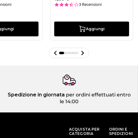
ar rating
3.3 star rating
nsioni
3 Recensioni
ggiungi
Aggiungi
Spedizione in giornata
per ordini effettuati entro
le 14:00
ACQUISTA PER
ORDINI E
CATEGORIA
SPEDIZIONI