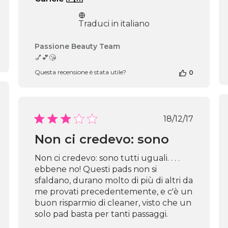
Traduci in italiano
Commenti
Passione Beauty Team
del
💅💕😘
proprietario
Questa recensione è stata utile?
0
del
negozio
alla
recensione
di
Data
18/12/17
icazione
Passione
di
Beauty
Non ci credevo: sono
pubblicazio
Team
del
Non ci credevo: sono tutti uguali. . . .
Mon
ebbene no! Questi pads non si
Jun
sfaldano, durano molto di più di altri da
16
2025
me provati precedentemente, e c'è un
buon risparmio di cleaner, visto che un
solo pad basta per tanti passaggi.