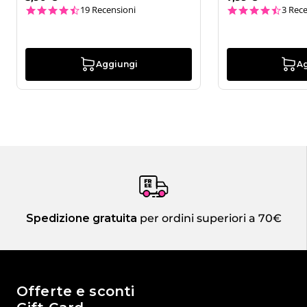
4.7 star rating
4.3 st
19 Recensioni
3 Rece
Aggiungi
A
Spedizione gratuita
per ordini superiori a 70€
Il mondo di Passione Beauty
Offerte e sconti