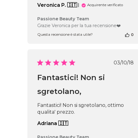
Veronica P. 🇮🇹
Acquirente verificato
Commenti
Passione Beauty Team
del
Grazie Veronica per la tua recensione❤️
proprietario
Questa recensione è stata utile?
0
del
negozio
alla
recensione
di
Data
03/10/18
Passione
di
Beauty
pubbl
Fantastici! Non si
Team
del
Thu
sgretolano,
Jul
30
Fantastici! Non si sgretolano, ottimo
2026
qualita' prezzo.
Adriana 🇮🇹
Commenti
Passione Beauty Team