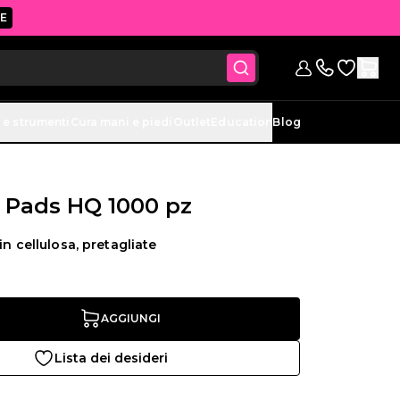
E
Vai alla lis
Registrazione
Contattaci (si
 e strumenti
Cura mani e piedi
Outlet
Education
Blog
e Pads HQ 1000 pz
in cellulosa, pretagliate
AGGIUNGI
Lista dei desideri