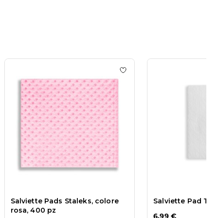
 wishlist
Salviette Pad TNT- 1000 pz
Add to wishlist
Salviette Pa
Salviette Pads Staleks, colore
Salviette Pad TN
rosa, 400 pz
6,99 €