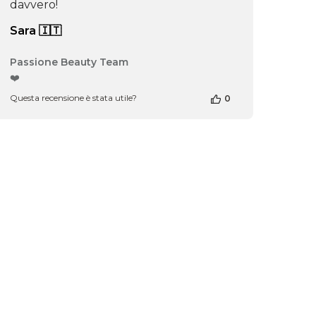
davvero!
Sara 🇮🇹
Commenti
Passione Beauty Team
del
❤️
proprietario
Questa recensione è stata utile?
0
del
negozio
ne
alla
recensione
di
Passione
Beauty
Team
del
Thu
Apr
16
2026