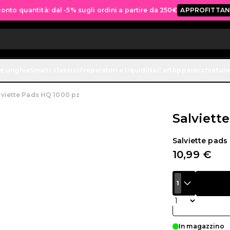
onto quantità: dal -5% sugli ordini a partire da 250€
APPROFITTAN
ne unghie
Smalti classici
Preparatori e liquidi
Nail art
Apparecchiature
lviette Pads HQ 1000 pz
Salviett
Salviette pads 
10,99 €
1
Quantità
In magazzino