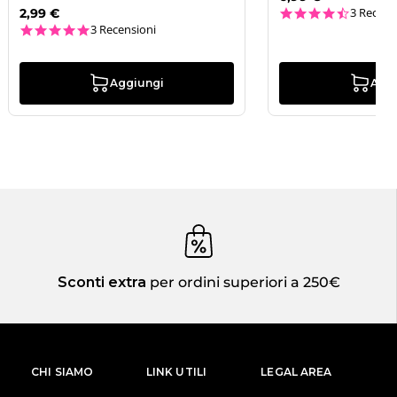
4.3 star
3 Recens
2,99 €
5.0 star rating
3 Recensioni
Aggiungi
Agg
Sconti extra
per ordini superiori a 250€
CHI SIAMO
LINK UTILI
LEGAL AREA