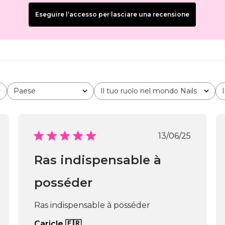
Eseguire l’accesso per lasciare una recensione
Paese
Il tuo ruolo nel mondo Nails
Tutto
Tutto
Data
13/06/25
di
icazione
pubblicazio
Ras indispensable à
posséder
Ras indispensable à posséder
Caricle 🇫🇷