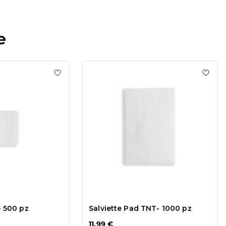
e
 Pads HQ 500 pz
Add to wishlist
Pads Lint Free - 500 pz
Add to
- 500 pz
Salviette Pad TNT- 1000 pz
11,99 €