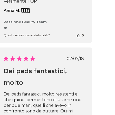
Veramente TOP
Anna M. 🇮🇹
Commenti
Passione Beauty Team
del
❤️
proprietario
Questa recensione è stata utile?
0
del
negozio
alla
recensione
di
Data
07/07/18
Passione
di
Beauty
pubblicazione
ne
Dei pads fantastici,
Team
del
Thu
molto
Apr
16
Dei pads fantastici, molto resistenti e
2026
che quindi permettono di usarne uno
per due mani, quelli che avevo in
confronto sono da buttare. Ottimi