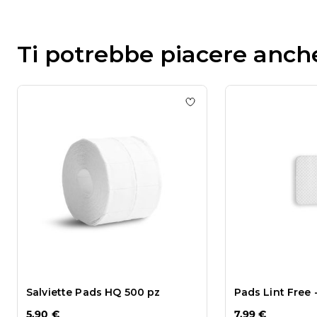
Ti potrebbe piacere anch
Add to wishlist
Salviette
Salviette Pads HQ 500 pz
Pads Lint Free 
5,90 €
7,99 €