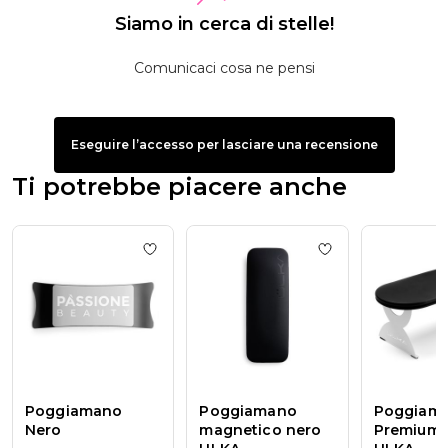
Siamo in cerca di stelle!
Comunicaci cosa ne pensi
Eseguire l’accesso per lasciare una recensione
Ti potrebbe piacere anche
Add to wishlist
Poggiamano Nero
Add to wishlist
Po
Poggiamano
Poggiamano
Poggiam
Nero
magnetico nero
Premium 