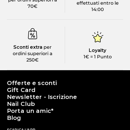
effettuati entro le
70€
14:00
Sconti extra
per
Loyalty
ordini superiori a
1€ = 1 Punto
250€
Il mondo di Passione Beauty
Offerte e sconti
Gift Card
Newsletter - Iscrizione
Nail Club
Porta un amic*
Blog
SCARICA L'APP