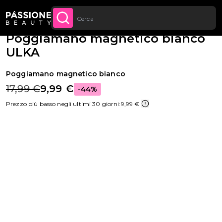
Sconto quantità: dal -5% sugli ordini a
Briciole di pane
Apparecchiature e Strumenti
·
Accessori
·
Poggiamano
 CONTENUTO
APPROFITTANE
partire da 250€
Poggiamano magnetico bianco
ULKA
Poggiamano magnetico bianco
17,99 €
9,99 €
-44%
Prezzo più basso negli ultimi 30 giorni:
9,99 €