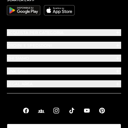
Google
Apple
ACQUISTA PER CATEGORIA
ORDINI E SPEDIZIONI
CHI SIAMO
LINK UTILI
LEGAL AREA
Facebook
Facebook Groups
Instagram
TikTok
YouTube
Pinterest
Link sociali