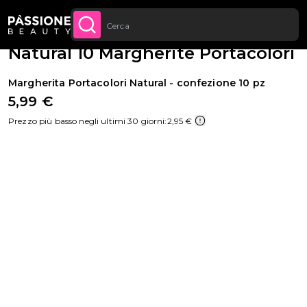
Sconto quantità: dal -5% sugli ordini a
Briciole di pane
Apparecchiature e Strumenti
·
Accessori
·
Display
 CONTENUTO
APPROFITTANE
partire da 250€
Natural 10 Margherite Portacolori
Margherita Portacolori Natural - confezione 10 pz
5,99 €
Prezzo più basso negli ultimi 30 giorni:
2,95 €