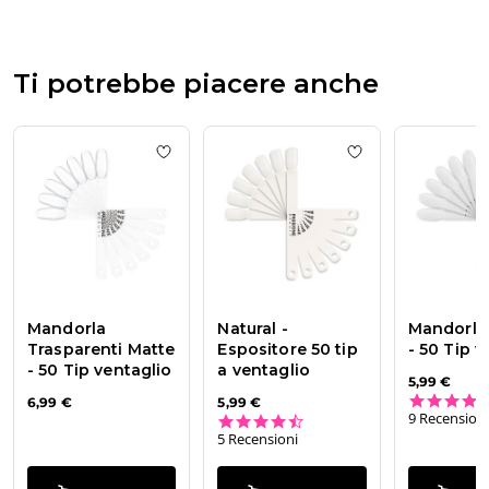
Passione
Beauty
Team
del
Ti potrebbe piacere anche
Mon
Oct
14
2024
Add to wishlist
Mandorla Trasparenti Matte
Add to wishlist
Na
Mandorla
Natural -
Mandorla 
Trasparenti Matte
Espositore 50 tip
- 50 Tip v
- 50 Tip ventaglio
a ventaglio
5,99 €
6,99 €
5,99 €
9 Recensioni
4.6 star rating
5 Recensioni