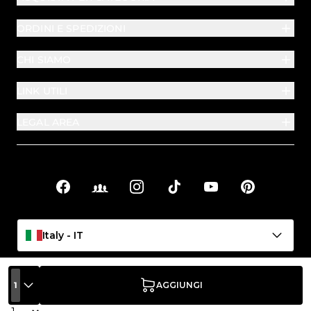
ORDINI E SPEDIZIONI
CHI SIAMO
LINK UTILI
LEGAL AREA
Facebook
Facebook Groups
Instagram
TikTok
YouTube
Pinterest
Link sociali
Italy - IT
1
AGGIUNGI
Quantità