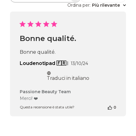
Ordina per
:
Più rilevante
Bonne qualité.
Bonne qualité.
Data
Loudenotipad 🇫🇷
13/10/24
di
pubblicazione
Traduci in italiano
Commenti
Passione Beauty Team
del
Merci! ❤️
proprietario
Questa recensione è stata utile?
0
del
negozio
alla
recensione
di