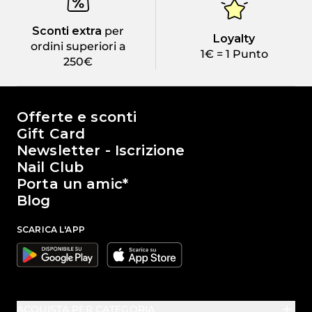
Sconti extra
per
Loyalty
ordini superiori a
1€ = 1 Punto
250€
Il mondo di Passione Beauty
Offerte e sconti
Gift Card
Newsletter - Iscrizione
Nail Club
Porta un amic*
Blog
SCARICA L'APP
Google
Apple
ACQUISTA PER CATEGORIA