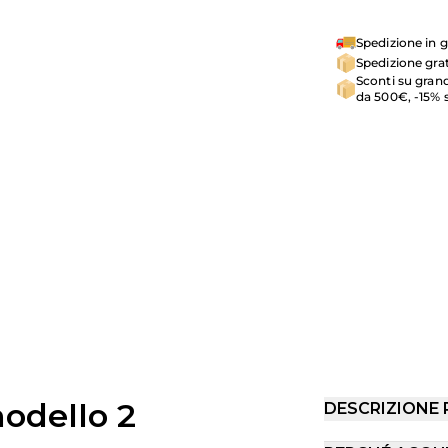
Spedizione in g
Spedizione grat
Sconti su grand
da 500€, -15% 
odello 2
DESCRIZIONE