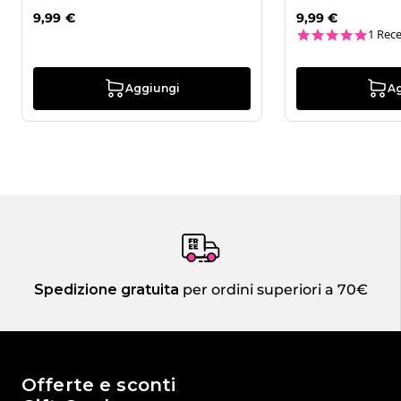
9,99 €
9,99 €
5.0 st
1 Rec
Aggiungi
A
Spedizione gratuita
per ordini superiori a 70€
Il mondo di Passione Beauty
Offerte e sconti