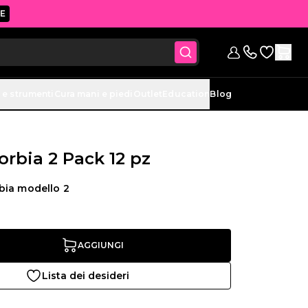
E
Vai alla lis
Registrazione
Contattaci (si
 e strumenti
Cura mani e piedi
Outlet
Education
Blog
rbia 2 Pack 12 pz
bia modello 2
AGGIUNGI
Lista dei desideri