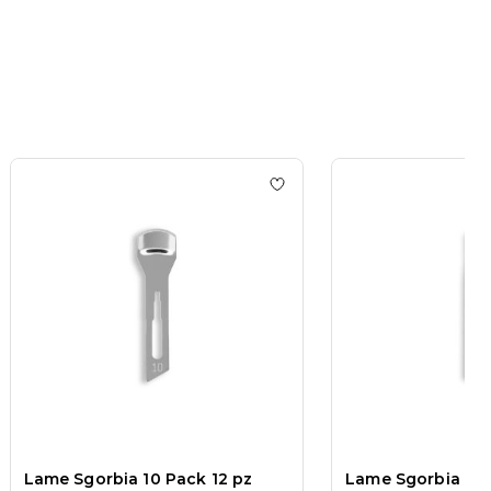
 wishlist
Lame Sgorbia 4 Pack 12 pz
Add to wishlist
Lame Sgorbi
Lame Sgorbia 10 Pack 12 pz
Lame Sgorbia 5 P