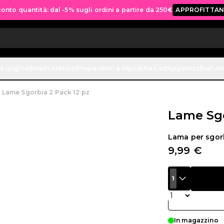
onto quantità: dal -5% sugli ordini a partire da 250€
APPROFITTAN
ne unghie
Smalti classici
Preparatori e liquidi
Nail art
Apparecchiature
Lame Sgorbia 2 Pack 12 pz
Lame Sgo
Lama per sgor
9,99 €
1
Quantità
In magazzino