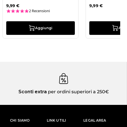
9,99 €
9,99 €
5.0 star rating
2 Recensioni
Aggiungi
Agg
Sconti extra
per ordini superiori a 250€
CHI SIAMO
LINK UTILI
LEGAL AREA