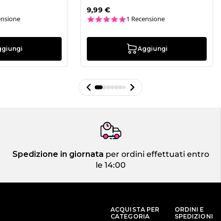
9,99 €
ar rating
5.0 star rating
ensione
1 Recensione
ggiungi
Aggiungi
Spedizione in giornata
per ordini effettuati entro
le 14:00
ACQUISTA PER
ORDINI E
CATEGORIA
SPEDIZIONI