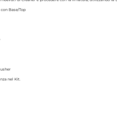
e con Base/Top
0
Pusher
nza nel Kit.