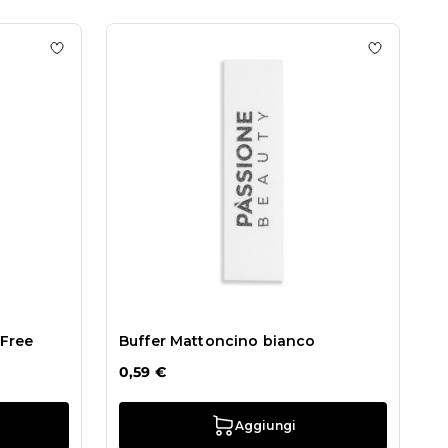
l
Aggiungi alla wishlist Binder 10 ml - Primer Acid Free
Aggiungi a
 Free
Buffer Mattoncino bianco
0,59 €
Aggiungi