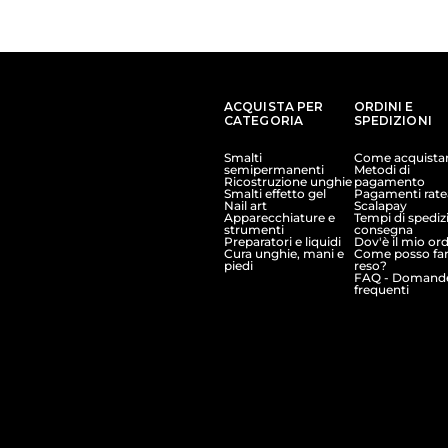
ACQUISTA PER
ORDINI E
CATEGORIA
SPEDIZIONI
Smalti
Come acquista
semipermanenti
Metodi di
Ricostruzione unghie
pagamento
Smalti effetto gel
Pagamenti ratea
Nail art
Scalapay
Apparecchiature e
Tempi di spediz
strumenti
consegna
Preparatori e liquidi
Dov'è il mio or
Cura unghie, mani e
Come posso far
piedi
reso?
FAQ - Domand
frequenti