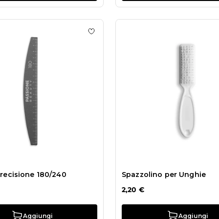
hlist Lima Buffer Boomerang Rosa
Aggiungi alla wishlist Lima di preci
precisione 180/240
Spazzolino per Unghie
2,20 €
Aggiungi
Aggiungi