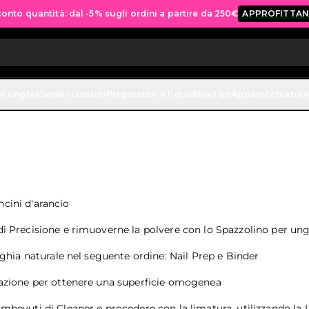
onto quantità: dal -5% sugli ordini a partire da 250€
APPROFITTAN
ne unghie
Smalti classici
Preparatori e liquidi
Nail art
Apparecchiature
ncini d'arancio
 di Precisione e rimuoverne la polvere con lo Spazzolino per un
unghia naturale nel seguente ordine: Nail Prep e Binder
licazione per ottenere una superficie omogenea
s imbevuti di Cleaner e procedere con la limatura, utilizzando l