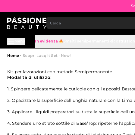
Sc
SALTA AL CONTENUTO
Menu
In evidenza 🔥
Smalti semipermanenti
Ricostruzio
Briciole di pane
Home
·
Scopri Lacq It Set - New!
Kit per lavorazioni con metodo Semipermanente
Modalità di utilizzo:
1. Spingere delicatamente le cuticole con gli appositi Basto
2. Opacizzare la superficie dell'unghia naturale con la Lima
3. Applicare i liquidi preparatori su tutta la superﬁcie dell'
4. Stendere uno strato sottile di Base/Top; ripeterne l'app
5. Se necessario, rimuovere lo strato di inibizione con Pad