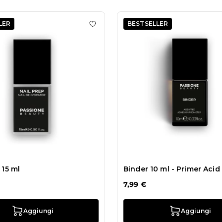
LER
BESTSELLER
list Bastoncini d'Arancio 10 pz
Aggiungi alla wishlist Nail Prep 15 m
 15 ml
Binder 10 ml - Primer Acid
7,99 €
Aggiungi
Aggiungi