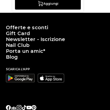
Aggiungi
Il mondo di Passione Beauty
Offerte e sconti
Gift Card
Newsletter - Iscrizione
Nail Club
Porta un amic*
Blog
SCARICA L'APP
Google
Apple
Facebook
Facebook Groups
Instagram
TikTok
YouTube
Pinterest
Link sociali