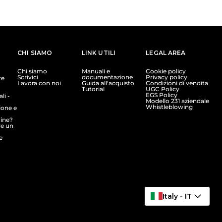
CHI SIAMO
LINK UTILI
LEGAL AREA
Chi siamo
Manuali e
Cookie policy
Scrivici
documentazione
Privacy policy
re
Lavora con noi
Guida all'acquisto
Condizioni di vendita
Tutorial
UGC Policy
EGS Policy
li -
Modello 231 aziendale
Whistleblowing
ione e
dine?
e un
e
Italy - IT