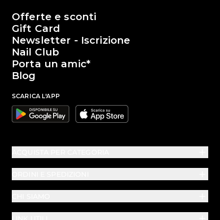
Il mondo di Passione Beauty
Offerte e sconti
Gift Card
Newsletter - Iscrizione
Nail Club
Porta un amic*
Blog
SCARICA L'APP
Google
Apple
ACQUISTA PER CATEGORIA
ORDINI E SPEDIZIONI
CHI SIAMO
LINK UTILI