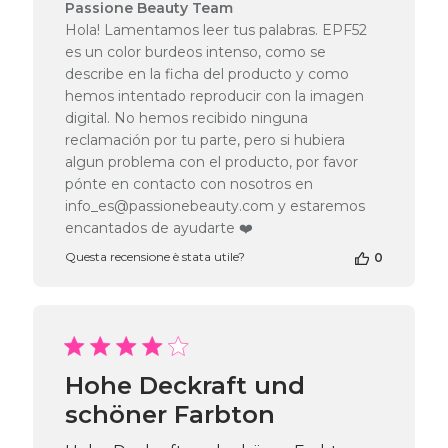
Commenti
Passione Beauty Team
del
Hola! Lamentamos leer tus palabras. EPF52
proprietario
es un color burdeos intenso, como se
del
describe en la ficha del producto y como
negozio
hemos intentado reproducir con la imagen
alla
digital. No hemos recibido ninguna
recensione
di
reclamación por tu parte, pero si hubiera
Passione
algun problema con el producto, por favor
Beauty
pónte en contacto con nosotros en
Team
info_es@passionebeauty.com y estaremos
del
encantados de ayudarte ❤️
Fri
Nov
Questa recensione è stata utile?
0
29
2024
Hohe Deckraft und
schöner Farbton