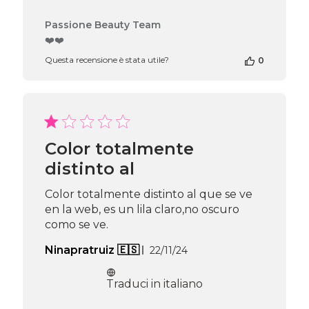
Commenti
Passione Beauty Team
del
❤️❤️
proprietario
Questa recensione è stata utile?
0
del
negozio
alla
recensione
di
Passione
Beauty
Color totalmente
Team
distinto al
del
Thu
Apr
Color totalmente distinto al que se ve
16
en la web, es un lila claro,no oscuro
2026
como se ve.
Data
Ninapratruiz 🇪🇸
22/11/24
di
pubblicazione
Traduci in italiano