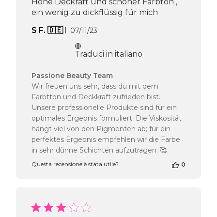
Hohe Deckraft und schöner Farbton ,
ein wenig zu dickflüssig für mich
Data
S F. 🇩🇪
07/11/23
di
pubblicazione
Traduci in italiano
Commenti
Passione Beauty Team
del
Wir freuen uns sehr, dass du mit dem
proprietario
Farbtton und Deckkraft zufrieden bist.
del
Unsere professionelle Produkte sind für ein
negozio
optimales Ergebnis formuliert. Die Viskosität
alla
hängt viel von den Pigmenten ab; für ein
recensione
di
perfektes Ergebnis empfehlen wir die Farbe
Passione
in sehr dünne Schichten aufzutragen. 🥰
Beauty
Questa recensione è stata utile?
0
Team
del
Thu
Apr
16
2026