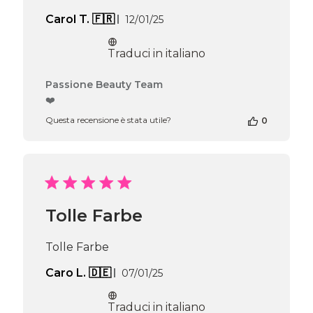
Data
Carol T. 🇫🇷
12/01/25
di
pubblicazione
Traduci in italiano
Commenti
Passione Beauty Team
del
❤️
proprietario
Questa recensione è stata utile?
0
del
negozio
alla
recensione
di
Passione
Beauty
Tolle Farbe
Team
del
Thu
Tolle Farbe
Apr
16
Data
Caro L. 🇩🇪
07/01/25
2026
di
pubblicazione
Traduci in italiano