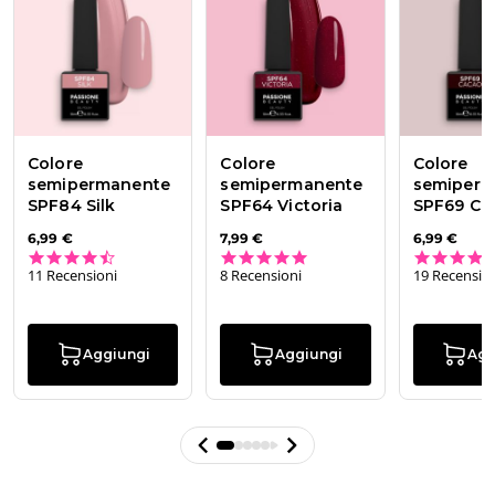
Colore
Colore
Colore
semipermanente
semipermanente
semiperm
SPF84 Silk
SPF64 Victoria
SPF69 Ca
6,99 €
7,99 €
6,99 €
4.7 star rating
5.0 star rating
11 Recensioni
8 Recensioni
19 Recensio
Aggiungi
Aggiungi
Agg