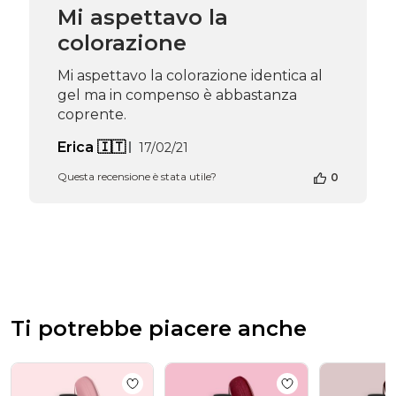
Mi aspettavo la
colorazione
Mi aspettavo la colorazione identica al
gel ma in compenso è abbastanza
coprente.
Data
Erica 🇮🇹
17/02/21
di
Questa recensione è stata utile?
0
pubblicazione
Ti potrebbe piacere anche
Add to wishlist
Colore semipermanente SP
Add to wishlist
Co