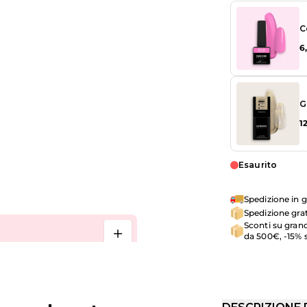
C
6
G
1
Esaurito
Spedizione in g
Spedizione grat
Sconti su grand
da 500€, -15% 