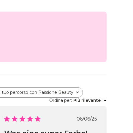
Il tuo percorso con Passione Beauty
Tutto
Ordina per
:
Più rilevante
Data
06/06/25
di
ne
pubblicazione