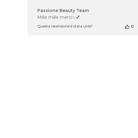
Commenti
Passione Beauty Team
del
Mille mille merci✨💕
proprietario
Questa recensione è stata utile?
0
del
negozio
alla
recensione
di
Passione
Beauty
Team
del
Mon
Dec
16
2024