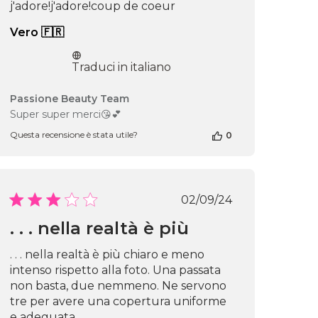
j'adore!j'adore!coup de coeur
2026
Vero 🇫🇷
Traduci in italiano
Commenti
Passione Beauty Team
del
Super super merci😘💕
proprietario
Questa recensione è stata utile?
0
del
negozio
alla
recensione
di
Data
02/09/24
Passione
di
Beauty
. . . nella realtà è più
pubblicazione
Team
del
. . . nella realtà è più chiaro e meno
ne
Tue
intenso rispetto alla foto. Una passata
Apr
non basta, due nemmeno. Ne servono
29
2025
tre per avere una copertura uniforme
e adeguata.