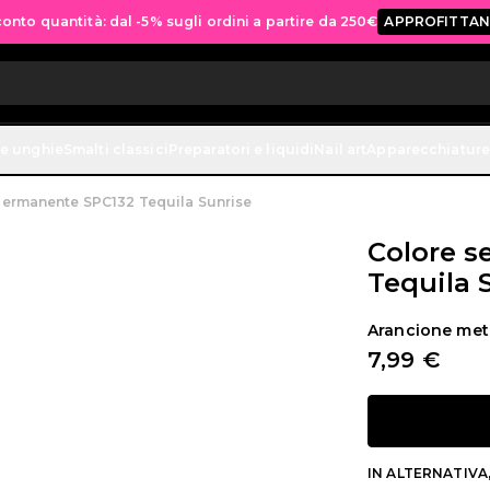
Spedizione gratuita per tutti gli ordini sopra ai 70€
ACQUISTA ORA
ne unghie
Smalti classici
Preparatori e liquidi
Nail art
Apparecchiature
ermanente SPC132 Tequila Sunrise
Colore 
Tequila 
Arancione meta
7,99 €
IN ALTERNATIVA