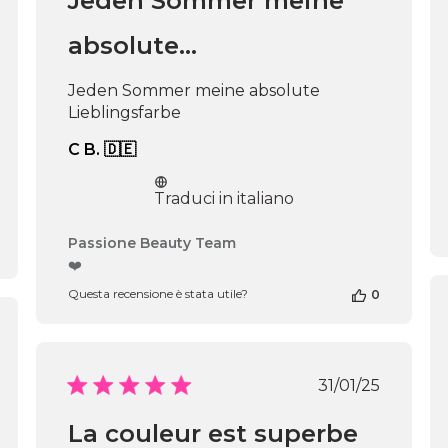
Jeden Sommer meine
absolute…
Jeden Sommer meine absolute
Lieblingsfarbe
C B. 🇩🇪
Traduci in italiano
Commenti
Passione Beauty Team
del
❤️
proprietario
Questa recensione è stata utile?
0
del
negozio
alla
recensione
di
icazione
Data
31/01/25
Passione
di
Beauty
pubblicazio
La couleur est superbe
Team