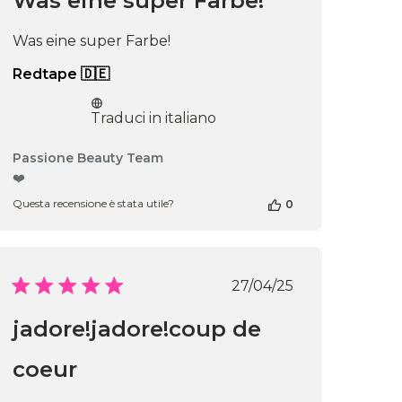
Was eine super Farbe!
Was eine super Farbe!
Redtape 🇩🇪
Traduci in italiano
Commenti
Passione Beauty Team
del
❤️
proprietario
Questa recensione è stata utile?
0
del
negozio
alla
recensione
di
Data
27/04/25
Passione
di
Beauty
pubblicazione
jadore!jadore!coup de
Team
del
Thu
coeur
Apr
ne
16