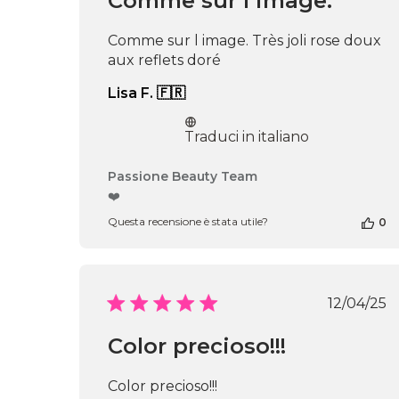
Comme sur l image.
Comme sur l image. Très joli rose doux
aux reflets doré
Lisa F. 🇫🇷
Traduci in italiano
Commenti
Passione Beauty Team
del
❤️
proprietario
Questa recensione è stata utile?
0
del
negozio
alla
recensione
di
Data
12/04/25
Passione
di
Beauty
pubbl
Color precioso!!!
Team
del
Thu
Color precioso!!!
Apr