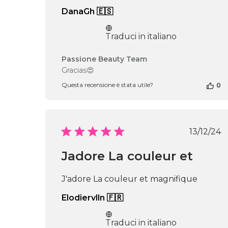
16
DanaGh 🇪🇸
2026
Traduci in italiano
Commenti
Passione Beauty Team
del
Gracias😍
proprietario
Questa recensione è stata utile?
0
del
negozio
alla
recensione
di
Data
13/12/24
Passione
di
Beauty
pubbl
Jadore La couleur et
Team
del
Thu
J'adore La couleur et magnifique
Apr
17
Elodiervlln 🇫🇷
2025
Traduci in italiano