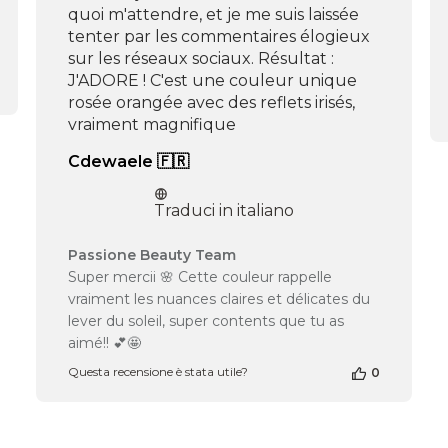
quoi m'attendre, et je me suis laissée
2025
tenter par les commentaires élogieux
sur les réseaux sociaux. Résultat :
J'ADORE ! C'est une couleur unique
rosée orangée avec des reflets irisés,
vraiment magnifique
Cdewaele 🇫🇷
Traduci in italiano
Commenti
Passione Beauty Team
del
Super mercii 🌸 Cette couleur rappelle
proprietario
vraiment les nuances claires et délicates du
del
lever du soleil, super contents que tu as
negozio
aimé!! 💕🤩
alla
recensione
Questa recensione è stata utile?
0
di
Passione
Beauty
Team