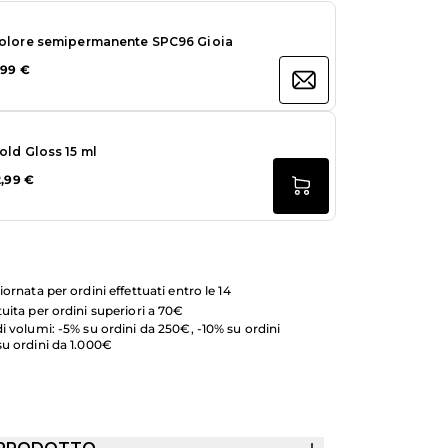
olore semipermanente SPC96 Gioia
,99 €
old Gloss 15 ml
2,99 €
iornata per ordini effettuati entro le 14
uita per ordini superiori a 70€
i volumi: -5% su ordini da 250€, -10% su ordini
su ordini da 1.000€