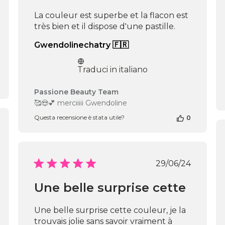
del
Thu
La couleur est superbe et la flacon est
Apr
très bien et il dispose d'une pastille.
16
2026
Gwendolinechatry 🇫🇷
Traduci in italiano
Commenti
Passione Beauty Team
del
🥰😍💕 merciiiii Gwendoline
proprietario
Questa recensione è stata utile?
0
del
negozio
alla
recensione
icazione
di
Data
29/06/24
Passione
di
Beauty
pubblicazio
Une belle surprise cette
Team
del
Sun
Une belle surprise cette couleur, je la
Mar
trouvais jolie sans savoir vraiment à
02