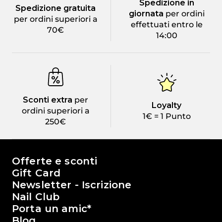
Spedizione in
Spedizione gratuita
giornata
per ordini
per ordini superiori a
effettuati entro le
70€
14:00
Sconti extra
per
Loyalty
ordini superiori a
1€ = 1 Punto
250€
Il mondo di Passione Beauty
Offerte e sconti
Gift Card
Newsletter - Iscrizione
Nail Club
Porta un amic*
Blog