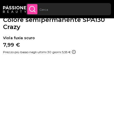
Sconto quantità: dal -5% sugli ordini a
Briciole di pane
Smalti semipermanenti
·
Colori
·
Supreme
 CONTENUTO
APPROFITTANE
partire da 250€
Colore semipermanente SPA130
Crazy
Viola fuxia scuro
7,99 €
Prezzo più basso negli ultimi 30 giorni:
5,55 €