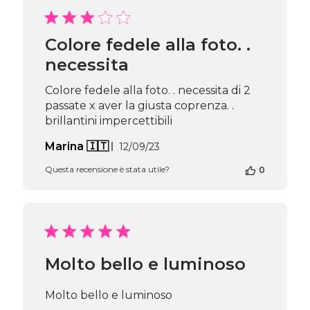
di
Passione
Beauty
Colore fedele alla foto. .
Team
necessita
del
Thu
Apr
Colore fedele alla foto. . necessita di 2
16
passate x aver la giusta coprenza. .
2026
brillantini impercettibili
Data
Marina 🇮🇹
12/09/23
di
Questa recensione è stata utile?
0
pubblicazione
Molto bello e luminoso
Molto bello e luminoso