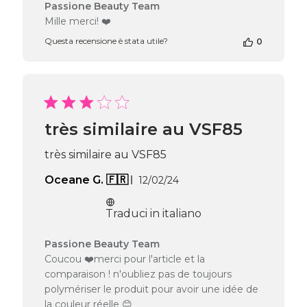
Commenti
Passione Beauty Team
del
Mille merci! ❤️
proprietario
Questa recensione è stata utile?
0
del
negozio
alla
recensione
di
Passione
Beauty
très similaire au VSF85
Team
del
très similaire au VSF85
Fri
Jul
Data
Oceane G. 🇫🇷
12/02/24
26
di
2024
pubblicazione
Traduci in italiano
Commenti
Passione Beauty Team
del
Coucou ❤️merci pour l'article et la
proprietario
comparaison ! n'oubliez pas de toujours
del
polymériser le produit pour avoir une idée de
negozio
la couleur réelle 😊