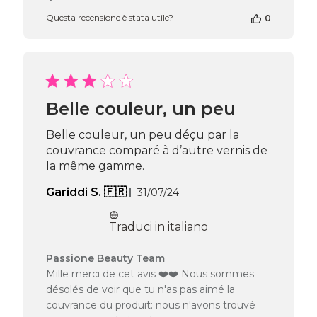
di
Questa recensione è stata utile?
0
Passione
Beauty
Team
del
Fri
Jul
Belle couleur, un peu
31
2026
Belle couleur, un peu déçu par la
couvrance comparé à d’autre vernis de
la même gamme.
Data
Gariddi S. 🇫🇷
31/07/24
di
pubblicazione
Traduci in italiano
Commenti
Passione Beauty Team
del
Mille merci de cet avis ❤️❤️ Nous sommes
proprietario
désolés de voir que tu n'as pas aimé la
del
couvrance du produit: nous n'avons trouvé
negozio