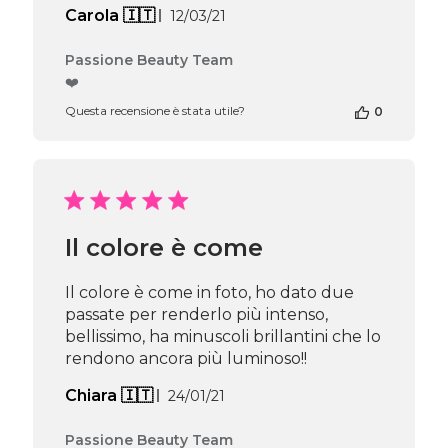
Data
Carola 🇮🇹
12/03/21
di
pubblicazione
Commenti
Passione Beauty Team
del
❤️
proprietario
Questa recensione è stata utile?
0
del
negozio
alla
recensione
di
Passione
Beauty
Il colore è come
Team
del
Thu
Il colore è come in foto, ho dato due
Apr
passate per renderlo più intenso,
16
bellissimo, ha minuscoli brillantini che lo
2026
rendono ancora più luminoso!!
Data
Chiara 🇮🇹
24/01/21
di
pubblicazione
Commenti
Passione Beauty Team