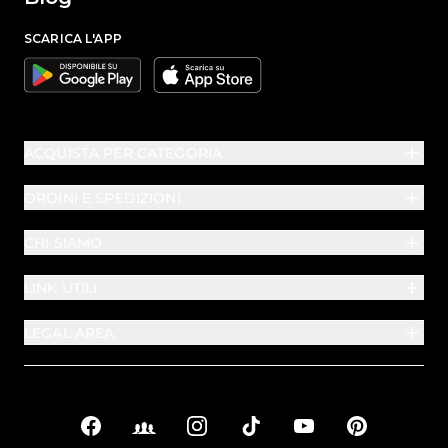
SCARICA L'APP
Google
Apple
ACQUISTA PER CATEGORIA
ORDINI E SPEDIZIONI
CHI SIAMO
LINK UTILI
LEGAL AREA
Facebook
Facebook Groups
Instagram
TikTok
YouTube
Pinterest
Link sociali