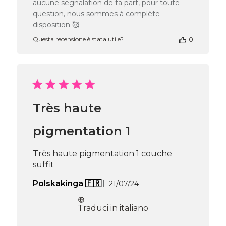
aucune segnalation de ta part, pour toute
alla
question, nous sommes à complète
recensione
di
disposition 🥰
Passione
Questa recensione è stata utile?
0
Beauty
Team
del
Tue
May
05
2026
Très haute
pigmentation 1
Très haute pigmentation 1 couche
suffit
Data
Polskakinga 🇫🇷
21/07/24
di
pubblicazione
Traduci in italiano