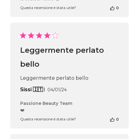
alla
recensione
Questa recensione è stata utile?
0
di
Passione
Beauty
Team
del
Fri
Apr
Leggermente perlato
12
2024
bello
Leggermente perlato bello
Data
Sissi 🇮🇹
04/01/24
di
pubblicazione
Commenti
Passione Beauty Team
del
❤️
proprietario
Questa recensione è stata utile?
0
del
negozio
alla
recensione