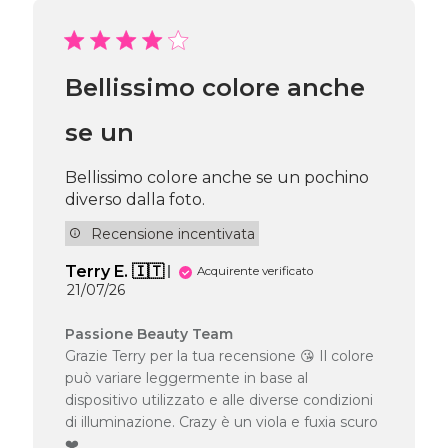
Bellissimo colore anche
se un
Bellissimo colore anche se un pochino
diverso dalla foto.
Recensione incentivata
Terry E. 🇮🇹
Acquirente verificato
Data
21/07/26
di
pubblicazione
Commenti
Passione Beauty Team
del
Grazie Terry per la tua recensione 😘 Il colore
proprietario
può variare leggermente in base al
del
dispositivo utilizzato e alle diverse condizioni
negozio
di illuminazione. Crazy è un viola e fuxia scuro
alla
❤️
recensione