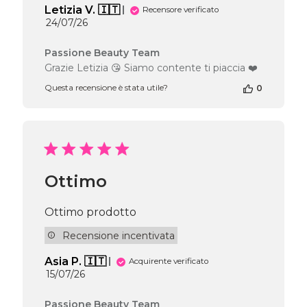
Letizia V. 🇮🇹
Recensore verificato
Data
24/07/26
di
pubblicazione
Commenti
Passione Beauty Team
del
Grazie Letizia 😘 Siamo contente ti piaccia ❤️
proprietario
Questa recensione è stata utile?
0
del
negozio
alla
recensione
di
Passione
Beauty
Ottimo
Team
del
Wed
Ottimo prodotto
Jul
29
Recensione incentivata
2026
Asia P. 🇮🇹
Acquirente verificato
Data
15/07/26
di
pubblicazione
Commenti
Passione Beauty Team