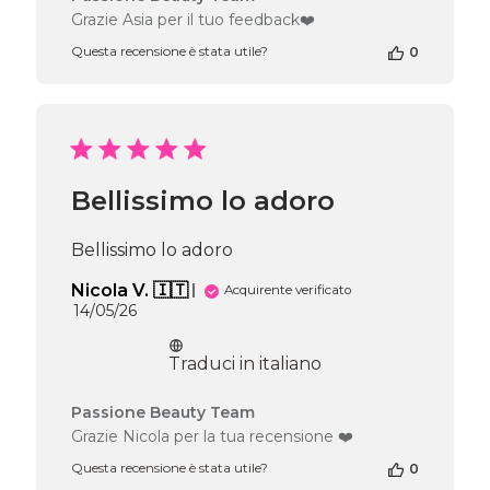
del
Grazie Asia per il tuo feedback❤️
proprietario
Questa recensione è stata utile?
0
del
negozio
alla
recensione
di
Passione
Beauty
Bellissimo lo adoro
Team
del
Tue
Bellissimo lo adoro
Jul
21
Nicola V. 🇮🇹
Acquirente verificato
2026
Data
14/05/26
di
pubblicazione
Traduci in italiano
Commenti
Passione Beauty Team
del
Grazie Nicola per la tua recensione ❤️
proprietario
Questa recensione è stata utile?
0
del