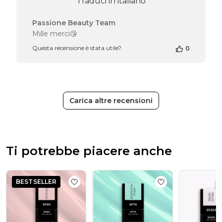
Traduci in italiano
Commenti
Passione Beauty Team
del
Mille merci😘
proprietario
Questa recensione è stata utile?
0
del
negozio
alla
recensione
di
Passione
Carica altre recensioni
Beauty
Team
del
Tue
Dec
Ti potrebbe piacere anche
02
2025
BESTSELLER
Add to wishlist
Smalto semipermanente S
Add to wishlist
Sm