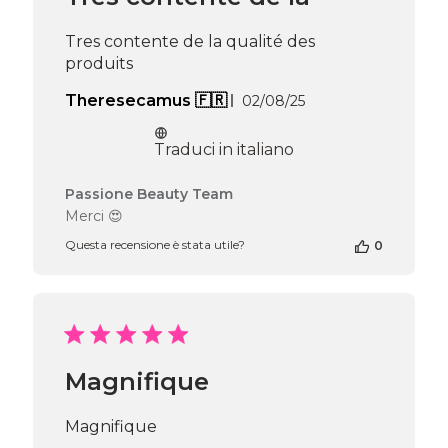
May
05
Tres contente de la qualité des
2026
produits
Data
Theresecamus 🇫🇷
02/08/25
di
pubblicazione
Traduci in italiano
Commenti
Passione Beauty Team
del
Merci 😍
proprietario
Questa recensione è stata utile?
0
del
negozio
alla
recensione
di
Passione
Beauty
Magnifique
Team
del
Sun
Magnifique
Nov