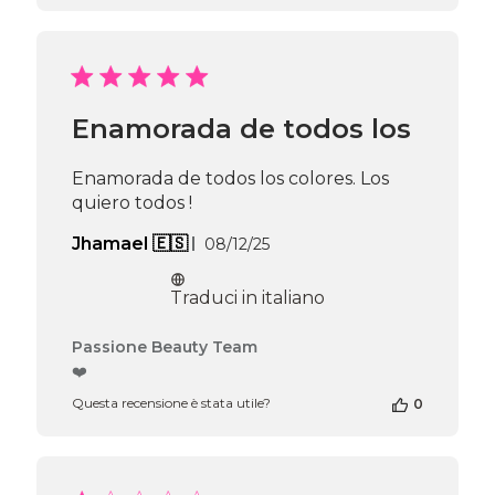
negozio
alla
recensione
di
Passione
Beauty
Enamorada de todos los
Team
del
Thu
Enamorada de todos los colores. Los
Jun
quiero todos !
11
2026
Data
Jhamael 🇪🇸
08/12/25
di
pubblicazione
Traduci in italiano
Commenti
Passione Beauty Team
del
❤️
proprietario
Questa recensione è stata utile?
0
del
negozio
alla
recensione
di