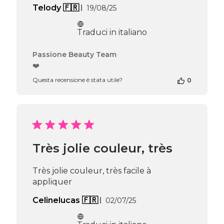
02
Data
Telody 🇫🇷
19/08/25
2025
di
pubblicazione
Traduci in italiano
Commenti
Passione Beauty Team
del
❤️
proprietario
Questa recensione è stata utile?
0
del
negozio
alla
recensione
di
Passione
Beauty
Très jolie couleur, très
Team
del
Thu
Très jolie couleur, très facile à
Apr
appliquer
16
2026
Data
Celinelucas 🇫🇷
02/07/25
di
pubblicazione