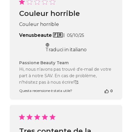
Passione
Beauty
Couleur horrible
Team
del
Couleur horrible
Thu
Apr
Data
Venusbeaute 🇫🇷
05/10/25
16
di
2026
pubblicazione
Traduci in italiano
Commenti
Passione Beauty Team
del
Hi, nous n'avons pas trouvé d'e-mail de votre
proprietario
part à notre SAV. En cas de problème,
del
n'hésitez pas à nous écrire!🥰
negozio
alla
Questa recensione è stata utile?
0
recensione
di
Passione
Beauty
Team
del
Tue
Tres contente de la