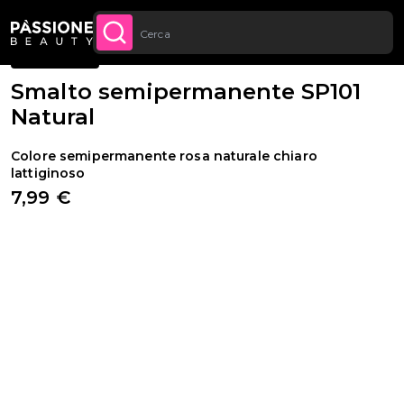
Sconto quantità: dal -5% sugli ordini a
APPROFITTANE
Briciole di pane
Smalti semipermanenti
·
Colori
·
Classic
 CONTENUTO
partire da 250€
Spedizione gratuita per tutti gli ordini sopra
ACQUISTA
ORA
ai 70€
BESTSELLER
Smalto semipermanente SP101
Natural
Colore semipermanente rosa naturale chiaro
lattiginoso
7,99 €