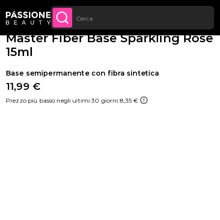
Sconto quantità: dal -5% sugli ordini a
Briciole di pane
Smalti semipermanenti
·
Basi
 CONTENUTO
APPROFITTANE
partire da 250€
Master Fiber Base Sparkling Rose
15ml
Base semipermanente con fibra sintetica
11,99 €
Prezzo più basso negli ultimi 30 giorni:
8,35 €