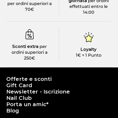
giornata
per ordini
per ordini superiori a
effettuati entro le
70€
14:00
Sconti extra
per
Loyalty
ordini superiori a
1€ = 1 Punto
250€
Il mondo di Passione Beauty
Offerte e sconti
Gift Card
Newsletter - Iscrizione
Nail Club
Porta un amic*
Blog