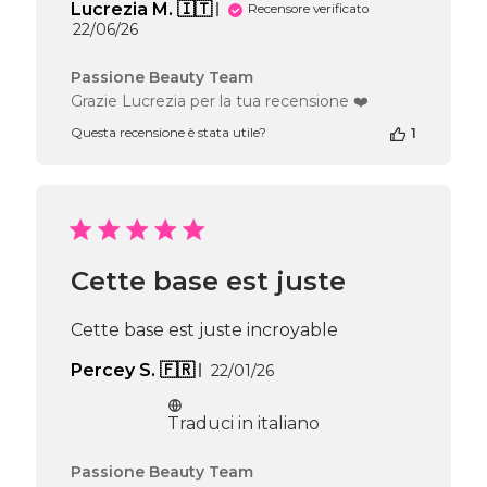
Lucrezia M. 🇮🇹
Recensore verificato
Data
22/06/26
di
pubblicazione
Commenti
Passione Beauty Team
del
Grazie Lucrezia per la tua recensione ❤️
proprietario
Questa recensione è stata utile?
1
del
negozio
alla
recensione
di
Passione
Beauty
Cette base est juste
Team
del
Tue
Cette base est juste incroyable
Jun
23
Data
Percey S. 🇫🇷
22/01/26
2026
di
pubblicazione
Traduci in italiano
Commenti
Passione Beauty Team