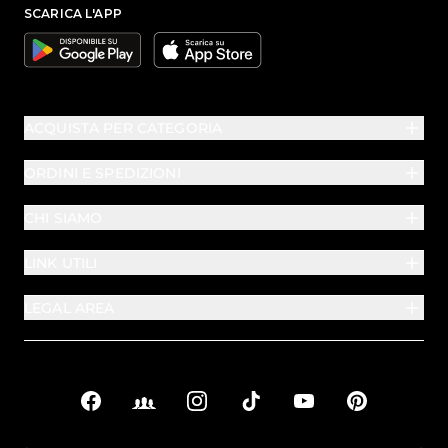
SCARICA L'APP
Google
Apple
ACQUISTA PER CATEGORIA
ORDINI E SPEDIZIONI
CHI SIAMO
LINK UTILI
LEGAL AREA
Facebook
Facebook Groups
Instagram
TikTok
YouTube
Pinterest
Link sociali