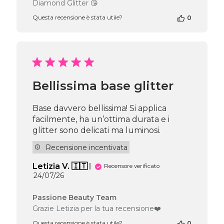
Diamond Glitter 😘
negozio
alla
Questa recensione è stata utile?
0
recensione
di
Passione
Beauty
Team
del
Wed
Bellissima base glitter
Jun
24
Base davvero bellissima! Si applica
2026
facilmente, ha un’ottima durata e i
glitter sono delicati ma luminosi.
Recensione incentivata
Letizia V. 🇮🇹
Recensore verificato
Data
24/07/26
di
pubblicazione
Commenti
Passione Beauty Team
del
Grazie Letizia per la tua recensione❤️
proprietario
Questa recensione è stata utile?
0