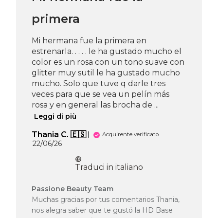
primera
Mi hermana fue la primera en
estrenarla. . . . . le ha gustado mucho el
color es un rosa con un tono suave con
glitter muy sutil le ha gustado mucho
mucho. Solo que tuve q darle tres
veces para que se vea un pelín más
rosa y en general las brocha de ...
Leggi di più
Thania C. 🇪🇸
Acquirente verificato
Data
22/06/26
di
pubblicazione
Traduci in italiano
Commenti
Passione Beauty Team
del
Muchas gracias por tus comentarios Thania,
proprietario
nos alegra saber que te gustó la HD Base
del