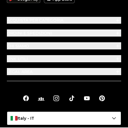
ACQUISTA PER CATEGORIA
ORDINI E SPEDIZIONI
CHI SIAMO
LINK UTILI
LEGAL AREA
Facebook
Facebook Groups
Instagram
TikTok
YouTube
Pinterest
Link sociali
Italy - IT