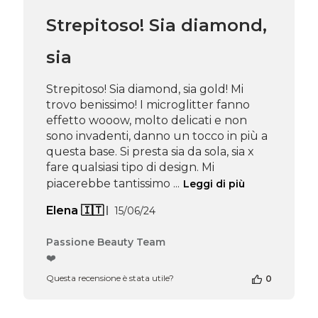
Beauty
Strepitoso! Sia diamond,
Team
del
Fri
sia
Jan
31
Strepitoso! Sia diamond, sia gold! Mi
2025
trovo benissimo! I microglitter fanno
effetto wooow, molto delicati e non
sono invadenti, danno un tocco in più a
questa base. Si presta sia da sola, sia x
fare qualsiasi tipo di design. Mi
piacerebbe tantissimo ...
Leggi di più
Data
Elena 🇮🇹
15/06/24
di
pubblicazione
Commenti
Passione Beauty Team
del
❤️
proprietario
Questa recensione è stata utile?
0
del
negozio
alla