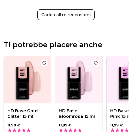
recensione
di
Passione
Carica altre recensioni
Beauty
Team
del
Thu
Apr
Ti potrebbe piacere anche
16
2026
Add to wishlist
HD Base Gold Glitter 15 ml
Add to wishlist
HD
HD Base Gold
HD Base
HD Base P
Glitter 15 ml
Bloomrose 15 ml
Pink 15 m
11,99 €
11,99 €
11,99 €
4.8 star rating
5.0 star rating