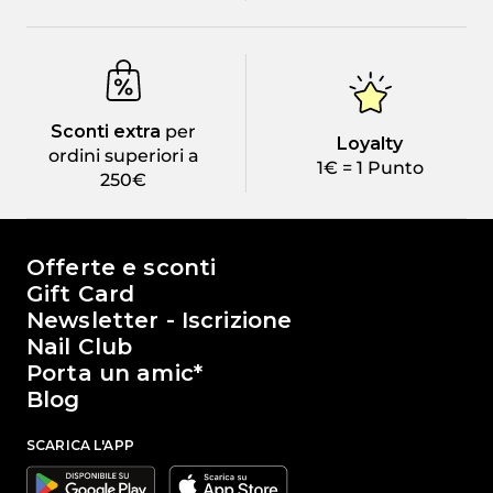
Sconti extra
per
Loyalty
ordini superiori a
1€ = 1 Punto
250€
Il mondo di Passione Beauty
Offerte e sconti
Gift Card
Newsletter - Iscrizione
Nail Club
Porta un amic*
Blog
SCARICA L'APP
Google
Apple