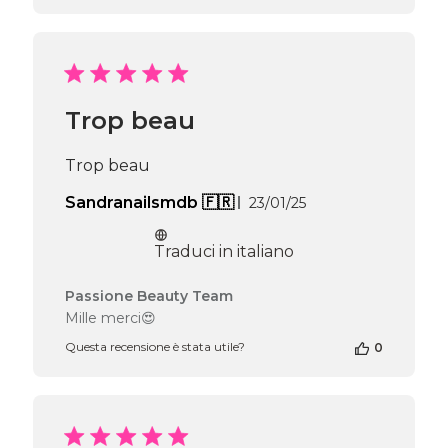
negozio
alla
recensione
di
Passione
Beauty
Trop beau
Team
del
Sun
Trop beau
Mar
02
Data
Sandranailsmdb 🇫🇷
23/01/25
2025
di
pubblicazione
Traduci in italiano
Commenti
Passione Beauty Team
del
Mille merci😍
proprietario
Questa recensione è stata utile?
0
del
negozio
alla
recensione
di
Passione