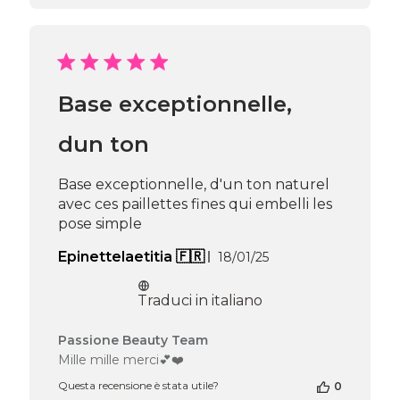
negozio
alla
recensione
di
Passione
Beauty
Base exceptionnelle,
Team
del
Fri
dun ton
Jan
31
Base exceptionnelle, d'un ton naturel
2025
avec ces paillettes fines qui embelli les
pose simple
Data
Epinettelaetitia 🇫🇷
18/01/25
di
pubblicazione
Traduci in italiano
Commenti
Passione Beauty Team
del
Mille mille merci💕❤️
proprietario
Questa recensione è stata utile?
0
del