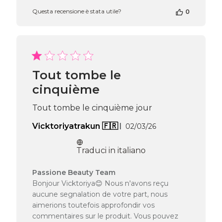
proprietario
Questa recensione è stata utile?
0
del
negozio
alla
recensione
di
Passione
Beauty
Tout tombe le
Team
cinquième
del
Tue
May
Tout tombe le cinquième jour
05
Data
Vicktoriyatrakun 🇫🇷
2026
02/03/26
di
pubblicazione
Traduci in italiano
Commenti
Passione Beauty Team
del
Bonjour Vicktoriya😊 Nous n'avons reçu
proprietario
aucune segnalation de votre part, nous
del
aimerions toutefois approfondir vos
negozio
commentaires sur le produit. Vous pouvez
alla