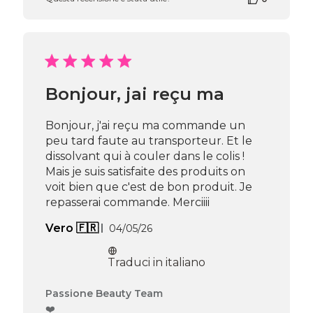
del
negozio
alla
recensione
di
Passione
Beauty
Bonjour, jai reçu ma
Team
del
Fri
Bonjour, j'ai reçu ma commande un
Jul
peu tard faute au transporteur. Et le
24
dissolvant qui à couler dans le colis !
2026
Mais je suis satisfaite des produits on
voit bien que c'est de bon produit. Je
repasserai commande. Merciiii
Data
Vero 🇫🇷
04/05/26
di
pubblicazione
Traduci in italiano
Commenti
Passione Beauty Team
del
❤️