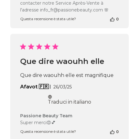
contacter notre Service Après-Vente à
recensione
di
l'adresse info_fr@passionebeauty.com 🌸
Passione
Questa recensione è stata utile?
0
Beauty
Team
del
Thu
Apr
16
2026
Que dire waouhh elle
Que dire waouhh elle est magnifique
Data
Afavot 🇫🇷
26/03/25
di
pubblicazione
Traduci in italiano
Commenti
Passione Beauty Team
del
Super merci😍💕
proprietario
Questa recensione è stata utile?
0
del
negozio