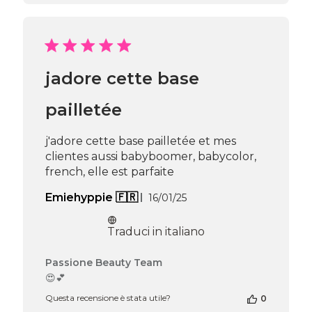
alla
recensione
di
Passione
Beauty
jadore cette base
Team
del
Wed
pailletée
Mar
26
j'adore cette base pailletée et mes
2025
clientes aussi babyboomer, babycolor,
french, elle est parfaite
Data
Emiehyppie 🇫🇷
16/01/25
di
pubblicazione
Traduci in italiano
Commenti
Passione Beauty Team
del
😍💕
proprietario
Questa recensione è stata utile?
0
del