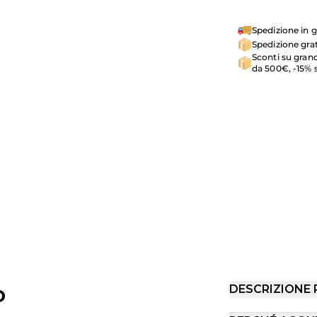
Spedizione in g
Spedizione grat
Sconti su grand
da 500€, -15% 
o
DESCRIZIONE