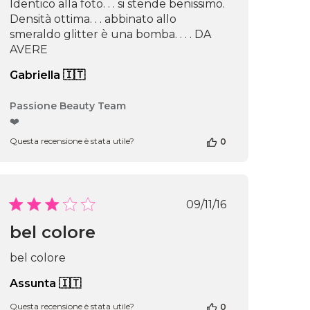
Identico alla foto. . . si stende benissimo.
Densità ottima. . . abbinato allo
smeraldo glitter è una bomba. . . . DA
AVERE
Gabriella 🇮🇹
Commenti
Passione Beauty Team
del
❤️
proprietario
Questa recensione è stata utile?
0
del
negozio
alla
recensione
di
Data
09/11/16
Passione
di
Beauty
bel colore
ne
pubblicazione
Team
del
bel colore
Thu
Apr
Assunta 🇮🇹
16
2026
Questa recensione è stata utile?
0