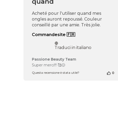
quand
Acheté pour l'utiliser quand mes
ongles auront repoussé. Couleur
conseillé par une amie. Très jolie.
Commandesite 🇫🇷
Traduci in italiano
Commenti
Passione Beauty Team
del
Super merci!!! 🥰😊
proprietario
Questa recensione è stata utile?
0
del
negozio
alla
recensione
di
Passione
Beauty
Team
del