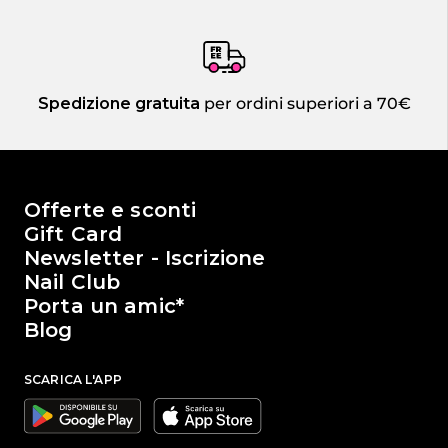
Spedizione gratuita
per ordini superiori a 70€
Il mondo di Passione Beauty
Offerte e sconti
Gift Card
Newsletter - Iscrizione
Nail Club
Porta un amic*
Blog
SCARICA L'APP
Google
Apple