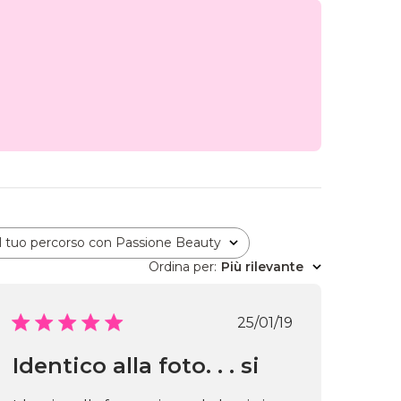
Il tuo percorso con Passione Beauty
Tutto
Ordina per
:
Più rilevante
Data
25/01/19
di
ne
pubblicazione
Identico alla foto. . . si