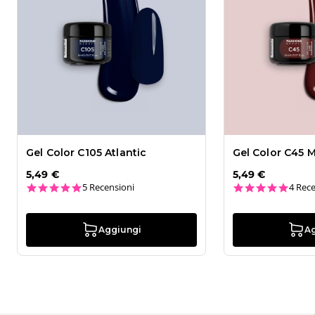
Gel Color C105 Atlantic
Gel Color C45 
5,49 €
5,49 €
4.8 star rating
5.0 st
5 Recensioni
4 Rece
Aggiungi
A