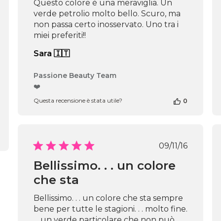
Questo colore è una meraviglia. Un
verde petrolio molto bello. Scuro, ma
non passa certo inosservato. Uno tra i
miei preferiti!!
Sara 🇮🇹
Commenti
Passione Beauty Team
del
❤️
proprietario
Questa recensione è stata utile?
0
del
negozio
alla
recensione
di
Data
09/11/16
Passione
di
Beauty
Bellissimo. . . un colore
pubblicazio
Team
che sta
del
Thu
Apr
Bellissimo. . . un colore che sta sempre
16
bene per tutte le stagioni. . . molto fine.
2026
. . un verde particolare che non può