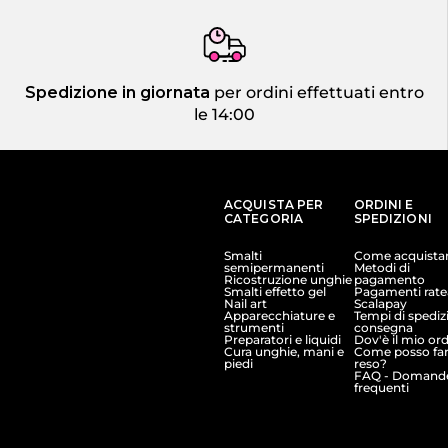
Spedizione in giornata
per ordini effettuati entro
le 14:00
ACQUISTA PER
ORDINI E
CATEGORIA
SPEDIZIONI
Smalti
Come acquista
semipermanenti
Metodi di
Ricostruzione unghie
pagamento
Smalti effetto gel
Pagamenti ratea
Nail art
Scalapay
Apparecchiature e
Tempi di spediz
strumenti
consegna
Preparatori e liquidi
Dov'è il mio or
Cura unghie, mani e
Come posso far
piedi
reso?
FAQ - Domand
frequenti