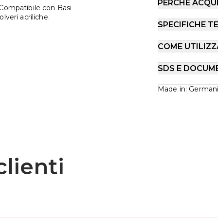
PERCHÉ ACQU
 Compatibile con Basi
veri acriliche.
SPECIFICHE T
COME UTILIZZ
SDS E DOCUM
Made in: German
lienti