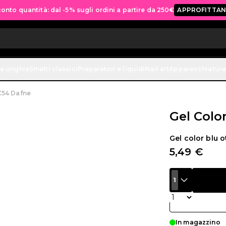
Spedizione gratuita per tutti gli ordini sopra ai 70€
ACQUISTA ORA
ne unghie
Smalti classici
Preparatori e liquidi
Nail art
Apparecchiature
C54 Dafne
Gel Colo
Gel color blu o
5,49 €
1
Quantità
In magazzino