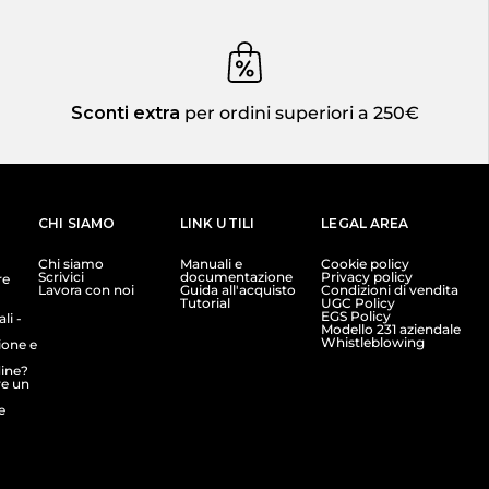
Sconti extra
per ordini superiori a 250€
CHI SIAMO
LINK UTILI
LEGAL AREA
Chi siamo
Manuali e
Cookie policy
Scrivici
documentazione
Privacy policy
re
Lavora con noi
Guida all'acquisto
Condizioni di vendita
Tutorial
UGC Policy
EGS Policy
li -
Modello 231 aziendale
Whistleblowing
ione e
dine?
e un
e