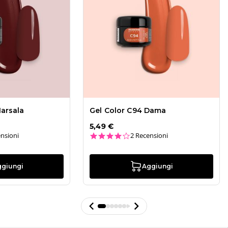
Marsala
Gel Color C94 Dama
5,49 €
ar rating
4.0 star rating
nsioni
2 Recensioni
ggiungi
Aggiungi