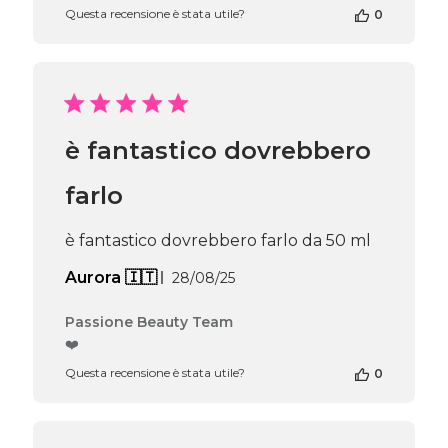
Questa recensione è stata utile?
0
del
negozio
alla
recensione
di
Passione
Beauty
è fantastico dovrebbero
Team
del
Thu
farlo
Apr
16
è fantastico dovrebbero farlo da 50 ml
2026
Data
Aurora 🇮🇹
28/08/25
di
pubblicazione
Commenti
Passione Beauty Team
del
❤️
proprietario
Questa recensione è stata utile?
0
del
negozio
alla
recensione