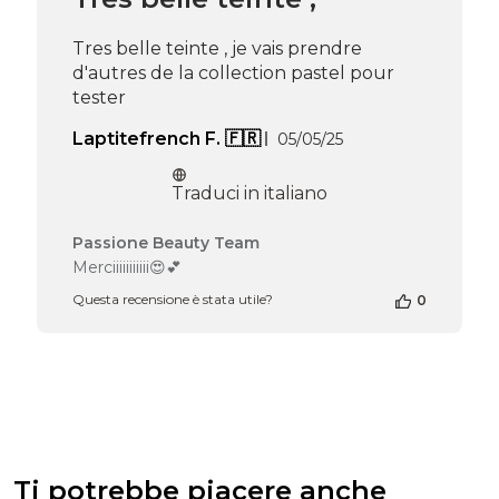
del
Mon
Tres belle teinte , je vais prendre
Jun
d'autres de la collection pastel pour
16
tester
2025
Data
Laptitefrench F. 🇫🇷
05/05/25
di
pubblicazione
Traduci in italiano
Commenti
Passione Beauty Team
del
Merciiiiiiiiiii😍💕
proprietario
Questa recensione è stata utile?
0
del
negozio
alla
recensione
di
Passione
Beauty
Team
del
Ti potrebbe piacere anche
Thu