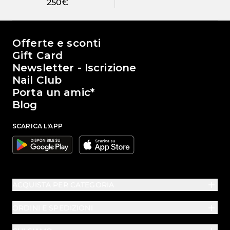
250€
Il mondo di Passione Beauty
Offerte e sconti
Gift Card
Newsletter - Iscrizione
Nail Club
Porta un amic*
Blog
SCARICA L'APP
Google
Apple
ACQUISTA PER CATEGORIA
ORDINI E SPEDIZIONI