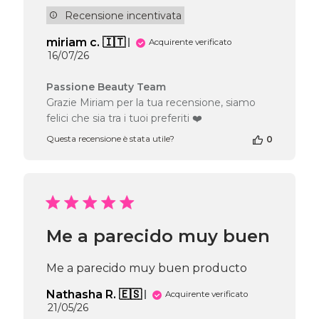
Recensione incentivata
miriam c. 🇮🇹
Acquirente verificato
Data
16/07/26
di
pubblicazione
Commenti
Passione Beauty Team
del
Grazie Miriam per la tua recensione, siamo
proprietario
felici che sia tra i tuoi preferiti ❤️
del
negozio
Questa recensione è stata utile?
0
alla
recensione
di
Passione
Beauty
Team
Me a parecido muy buen
del
Fri
Jul
Me a parecido muy buen producto
17
2026
Nathasha R. 🇪🇸
Acquirente verificato
Data
21/05/26