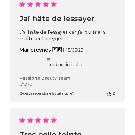
di
Passione
Beauty
Jai hâte de lessayer
Team
del
Thu
J'ai hâte de l'essayer car j'ai du mal a
Apr
maîtriser l'acrygel
16
2026
Data
Mariereynes 🇫🇷
15/05/25
di
pubblicazione
Traduci in italiano
Commenti
Passione Beauty Team
del
💅💕😘
proprietario
Questa recensione è stata utile?
0
del
negozio
alla
recensione
di
Passione
Beauty
Tres belle teinte ,
Team