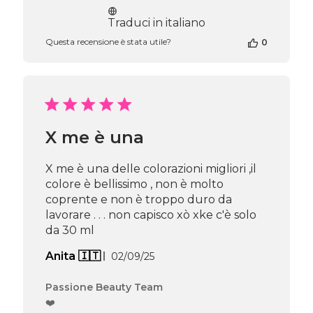
di
pubblicazione
Traduci in italiano
Questa recensione è stata utile?
0
X me è una
X me è una delle colorazioni migliori ,il
colore è bellissimo , non è molto
coprente e non è troppo duro da
lavorare . . . non capisco xò xke c'è solo
da 30 ml
Data
Anita 🇮🇹
02/09/25
di
pubblicazione
Commenti
Passione Beauty Team
del
❤️
proprietario