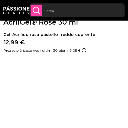
Sconto quantità: dal -5% sugli ordini a
Briciole di pane
Ricostruzione unghie
·
Acrilgel
 CONTENUTO
APPROFITTANE
partire da 250€
AcrilGel® Rose 30 ml
Gel-Acrilico rosa pastello freddo coprente
12,99 €
Prezzo più basso negli ultimi 30 giorni:
9,05 €