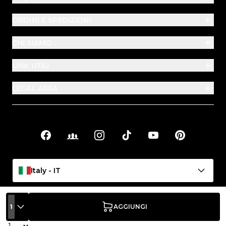
ORDINI E SPEDIZIONI
CHI SIAMO
LINK UTILI
LEGAL AREA
Facebook
Facebook Groups
Instagram
TikTok
YouTube
Pinterest
Link sociali
Italy - IT
1
AGGIUNGI
Quantità