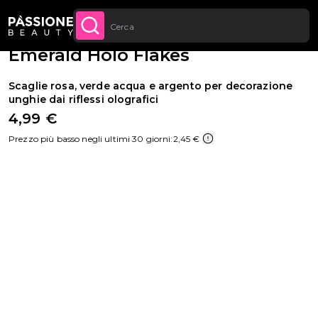
Sconto quantità: dal -5% sugli ordini a
Briciole di pane
Nail Art
·
Glitter e brillantini
 CONTENUTO
APPROFITTANE
partire da 250€
Emerald Holo Flakes
Scaglie rosa, verde acqua e argento per decorazione
unghie dai riflessi olografici
4,99 €
Prezzo più basso negli ultimi 30 giorni:
2,45 €