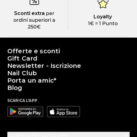
Sconti extra
per
Loyalty
ordini superiori a
1€ = 1 Punto
250€
Il mondo di Passione Beauty
Offerte e sconti
Gift Card
Newsletter - Iscrizione
Nail Club
Porta un amic*
Blog
SCARICA L'APP
Google
Apple
ACQUISTA PER CATEGORIA