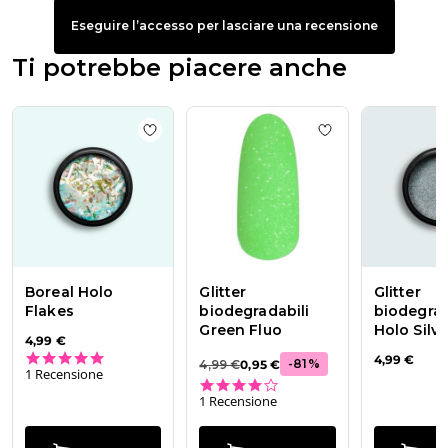
Eseguire l’accesso per lasciare una recensione
Ti potrebbe piacere anche
Add to wishlist
Boreal Holo Flakes
Add to wishlist
Gl
Boreal Holo
Glitter
Glitter
Flakes
biodegradabili
biodegrad
Green Fluo
Holo Silve
4,99 €
5.0 star rating
4,99 €
-
81
%
4,99 €
0,95 €
1 Recensione
4.0 star rating
1 Recensione