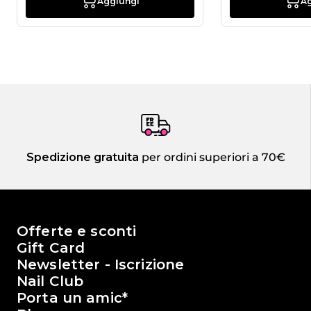
Aggiungi
A
Spedizione gratuita
per ordini superiori a 70€
Il mondo di Passione Beauty
Offerte e sconti
Gift Card
Newsletter - Iscrizione
Nail Club
Porta un amic*