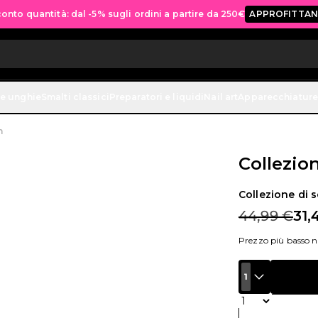
onto quantità: dal -5% sugli ordini a partire da 250€
APPROFITTAN
ne unghie
Smalti classici
Preparatori e liquidi
Nail art
Apparecchiature
n
Collezio
Collezione di
44,99 €
31,
Prezzo più basso ne
1
Quantità