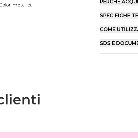
PERCHÉ ACQU
olori metallici.
SPECIFICHE T
COME UTILIZZ
SDS E DOCUM
lienti