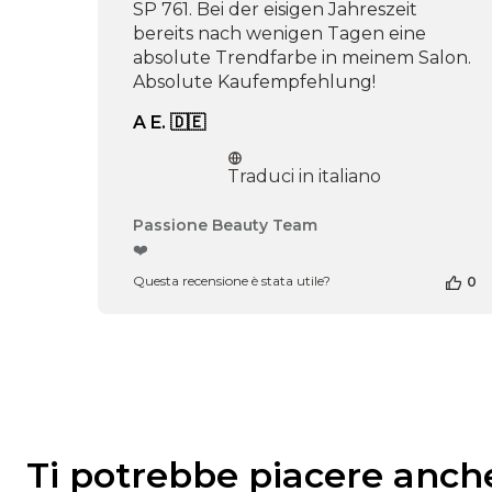
SP 761. Bei der eisigen Jahreszeit
bereits nach wenigen Tagen eine
absolute Trendfarbe in meinem Salon.
Absolute Kaufempfehlung!
A E. 🇩🇪
Traduci in italiano
Commenti
Passione Beauty Team
del
❤️
proprietario
Questa recensione è stata utile?
0
del
negozio
alla
recensione
di
Passione
Beauty
Team
del
Ti potrebbe piacere anch
Thu