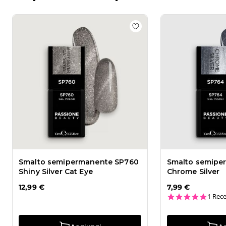
Apr
16
2026
Add to wishlist
Smalto se
Smalto semipermanente SP760
Smalto semipe
Shiny Silver Cat Eye
Chrome Silver
12,99 €
7,99 €
5.0 st
1 Rec