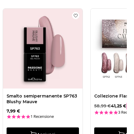
Chrome Silver
 wishlist
Smalto semipermanente SP762 Metallic Gold
Add to wishlist
Smalto sem
Smalto semipermanente SP763
Collezione Flash 
Blushy Mauve
58,99 €
41,25 €
-
3
7,99 €
5.0 star
3 Recens
5.0 star rating
1 Recensione