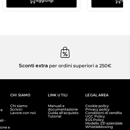
Aggiungi
Agg
Sconti extra
per ordini superiori a 250€
CHI SIAMO
LINK UTILI
LEGAL AREA
Chi siamo
Manuali e
Cookie policy
Scrivici
documentazione
Privacy policy
re
Lavora con noi
Guida all'acquisto
Condizioni di vendita
Tutorial
UGC Policy
EGS Policy
li -
Modello 231 aziendale
Whistleblowing
ione e