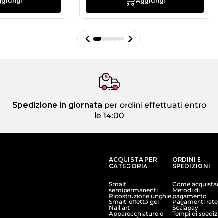
ggiungi
Aggiungi
Spedizione in giornata
per ordini effettuati entro
le 14:00
ACQUISTA PER
ORDINI E
CATEGORIA
SPEDIZIONI
Smalti
Come acquista
semipermanenti
Metodi di
Ricostruzione unghie
pagamento
Smalti effetto gel
Pagamenti ratea
Nail art
Scalapay
Apparecchiature e
Tempi di spediz