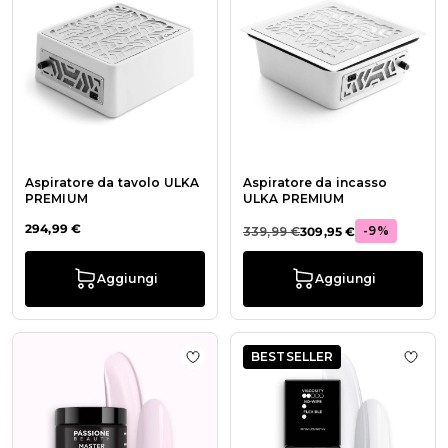
Aspiratore da tavolo ULKA
Aspiratore da incasso
PREMIUM
ULKA PREMIUM
294,99 €
-9%
339,99 €
309,95 €
Aggiungi
Aggiungi
BESTSELLER
Aggiungi alla wishlist Master Bab
Aggiu