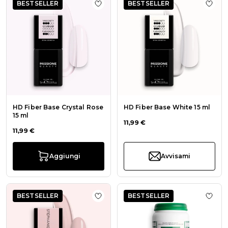
BESTSELLER
BESTSELLER
Aggiungi alla wishlist HD Fiber Bas
Aggiu
HD Fiber Base Crystal Rose
HD Fiber Base White 15 ml
15 ml
11,99 €
11,99 €
Aggiungi
Avvisami
BESTSELLER
BESTSELLER
Aggiungi alla wishlist Smalto sem
Aggiu