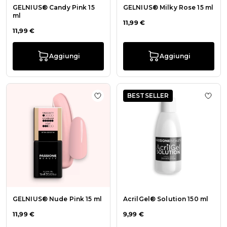
GELNIUS® Candy Pink 15
GELNIUS® Milky Rose 15 ml
ml
11,99 €
11,99 €
Aggiungi
Aggiungi
BESTSELLER
Aggiungi alla wishlist GELNIUS® Nu
Aggiu
GELNIUS® Nude Pink 15 ml
AcrilGel® Solution 150 ml
11,99 €
9,99 €