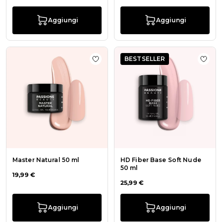
Aggiungi
Aggiungi
BESTSELLER
Aggiungi alla wishlist Master Natur
Aggiu
Master Natural 50 ml
HD Fiber Base Soft Nude
50 ml
19,99 €
25,99 €
Aggiungi
Aggiungi