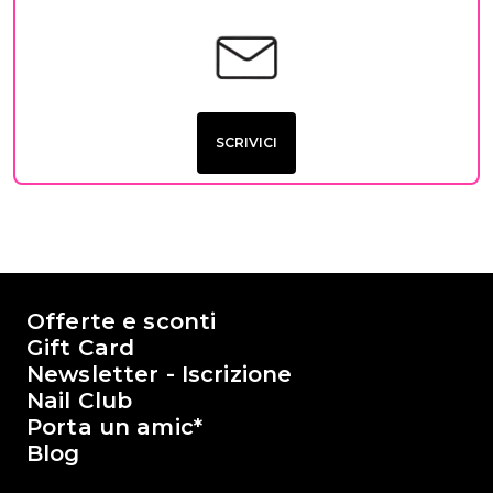
SCRIVICI
Il mondo di Passione Beauty
Offerte e sconti
Gift Card
Newsletter - Iscrizione
Nail Club
Porta un amic*
Blog