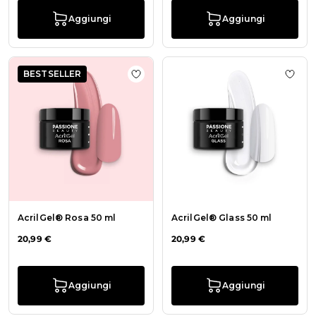
Aggiungi
Aggiungi
BESTSELLER
Aggiungi alla wishlist AcrilGel® Ro
Aggiu
AcrilGel® Rosa 50 ml
AcrilGel® Glass 50 ml
20,99 €
20,99 €
Aggiungi
Aggiungi