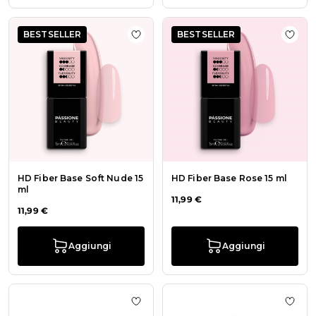
BESTSELLER
BESTSELLER
Aggiungi alla wishlist HD Fiber Bas
Aggiu
HD Fiber Base Soft Nude 15
HD Fiber Base Rose 15 ml
ml
11,99 €
11,99 €
Aggiungi
Aggiungi
Aggiungi alla wishlist Aspiratore 
Aggiu