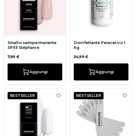
Smalto semipermanente
Disinfettante Peracetico 1
SP93 Stéphanie
Kg
7,99 €
24,99 €
Aggiungi
Aggiungi
BESTSELLER
BESTSELLER
Aggiungi alla wishlist Extrema Base
Aggiu