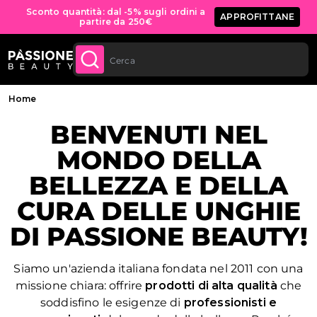
Sconto quantità: dal -5% sugli ordini a
APPROFITTANE
partire da 250€
Spedizione gratuita per tutti gli ordini sopra
ACQUISTA
ORA
ai 70€
 CONTENUTO
Briciole di pane
Home
BENVENUTI NEL
MONDO DELLA
BELLEZZA E DELLA
CURA DELLE UNGHIE
DI PASSIONE BEAUTY!
Siamo un'azienda italiana fondata nel 2011 con una
missione chiara: offrire
prodotti di alta qualità
che
soddisfino le esigenze di
professionisti e