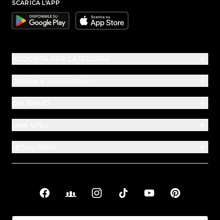
SCARICA L'APP
Google
Apple
ACQUISTA PER CATEGORIA
ORDINI E SPEDIZIONI
CHI SIAMO
LINK UTILI
LEGAL AREA
Facebook
Facebook Groups
Instagram
TikTok
YouTube
Pinterest
Link sociali