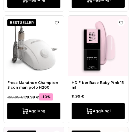
BESTSELLER
Aggiungi alla wishlist Fresa Mara
Aggiu
Fresa Marathon Champion
HD Fiber Base Baby Pink 15
3 con manipolo H200
ml
11,99 €
-10%
199,99 €
179,99 €
Aggiungi
Aggiungi