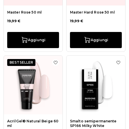
Master Rose 50 ml
Master Hard Rose 50 ml
19,99 €
19,99 €
Aggiungi
Aggiungi
BESTSELLER
Aggiungi alla wishlist AcrilGel® Na
Aggiu
AcrilGel® Natural Beige 60
Smalto semipermanente
ml
SP166 Milky White