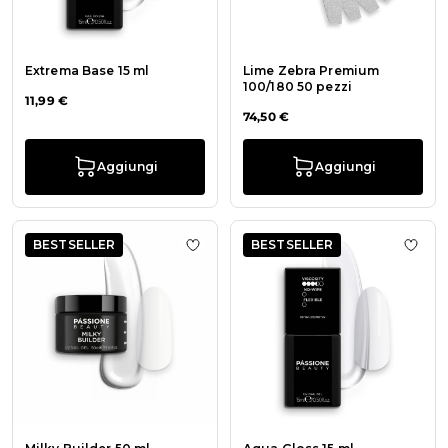
Extrema Base 15 ml
Lime Zebra Premium
100/180 50 pezzi
11,99 €
74,50 €
Aggiungi
Aggiungi
BESTSELLER
BESTSELLER
Aggiungi alla wishlist Milky Builder
Aggiu