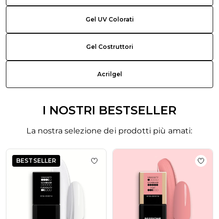
Gel UV Colorati
Gel Costruttori
Acrilgel
I NOSTRI BESTSELLER
La nostra selezione dei prodotti più amati:
La navigazione tra gli elementi del carosello è possibile utiliz
Premi per saltare il carosello
BESTSELLER
Aggiungi alla wishlist Master Fiber 
Aggiu