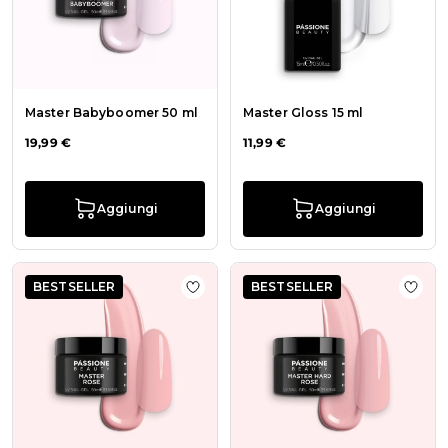
Master Babyboomer 50 ml
Master Gloss 15 ml
19,99 €
11,99 €
Aggiungi
Aggiungi
BESTSELLER
BESTSELLER
Aggiungi alla wishlist Master Rose 
Aggiu