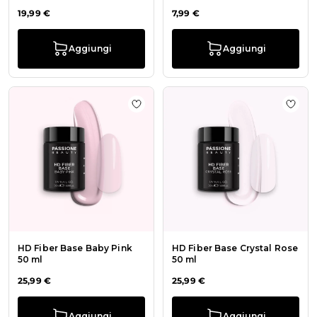
19,99 €
7,99 €
Aggiungi
Aggiungi
Aggiungi alla wishlist HD Fiber Ba
Aggiu
HD Fiber Base Baby Pink
HD Fiber Base Crystal Rose
50 ml
50 ml
25,99 €
25,99 €
Aggiungi
Aggiungi