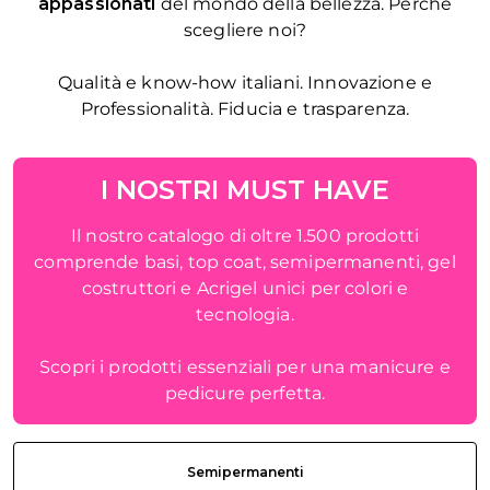
appassionati
del mondo della bellezza. Perché
scegliere noi?
Qualità e know-how italiani. Innovazione e
Professionalità. Fiducia e trasparenza.
I NOSTRI MUST HAVE
Il nostro catalogo di oltre 1.500 prodotti
comprende basi, top coat, semipermanenti, gel
costruttori e Acrigel unici per colori e
tecnologia.
Scopri i prodotti essenziali per una manicure e
pedicure perfetta.
Semipermanenti