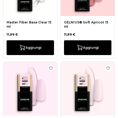
Master Fiber Base Clear 15
GELNIUS® Soft Apricot 15
ml
ml
11,99 €
11,99 €
Aggiungi
Aggiungi
Aggiungi alla wishlist GELNIUS® Ca
Aggiu