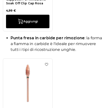
Soak Off Clip Cap Rosa
4,99 €
Aggiungi
Punta fresa in carbide per rimozione
: la forma
a fiamma in carbide è l'ideale per rimuovere
tutti i tipi di ricostruzione unghie.
La navigazione tra gli elementi del carosello è possibile utiliz
Premi per saltare il carosello
Aggiungi alla wishlist Punta Rose 