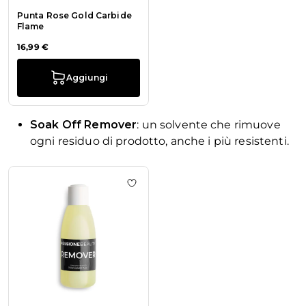
Punta Rose Gold Carbide
Flame
16,99 €
Aggiungi
Soak Off Remover
: un solvente che rimuove
ogni residuo di prodotto, anche i più resistenti.
La navigazione tra gli elementi del carosello è possibile utiliz
Premi per saltare il carosello
Aggiungi alla wishlist Soak off Rem