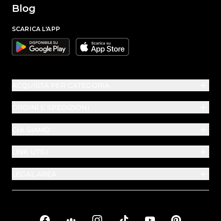
Blog
SCARICA L'APP
Google
Apple
ACQUISTA PER CATEGORIA
ORDINI E SPEDIZIONI
CHI SIAMO
LINK UTILI
LEGAL AREA
Facebook
Facebook Groups
Instagram
TikTok
YouTube
Pinterest