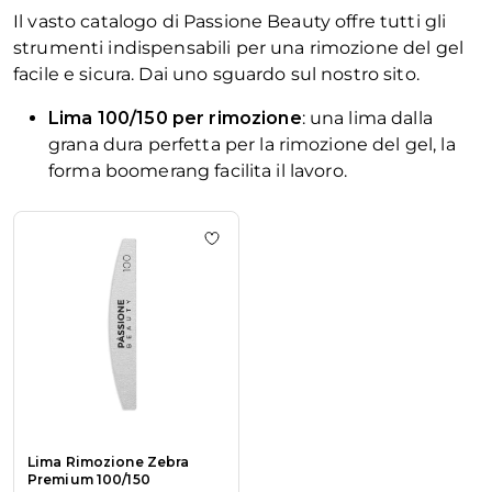
Il vasto catalogo di Passione Beauty offre tutti gli
strumenti indispensabili per una rimozione del gel
facile e sicura. Dai uno sguardo sul nostro sito.
Lima 100/150 per rimozione
: una lima dalla
grana dura perfetta per la rimozione del gel, la
forma boomerang facilita il lavoro.
La navigazione tra gli elementi del carosello è possibile utiliz
Premi per saltare il carosello
Aggiungi alla wishlist Lima Rimoz
Lima Rimozione Zebra
Premium 100/150