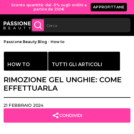
Spedizione gratuita per tutti gli ordini sopra
ACQUISTA
ORA
ai 70€
 CONTENUTO
Briciole di pane
Passione Beauty Blog
·
How to
HOW TO
TUTTI GLI ARTICOLI
RIMOZIONE GEL UNGHIE: COME
EFFETTUARLA
21 FEBBRAIO 2024
CONDIVIDI