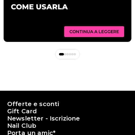
COME USARLA
CONTINUA A LEGGERE
Il mondo di Passione Beauty
Offerte e sconti
Gift Card
Newsletter - Iscrizione
Nail Club
Porta un amic*