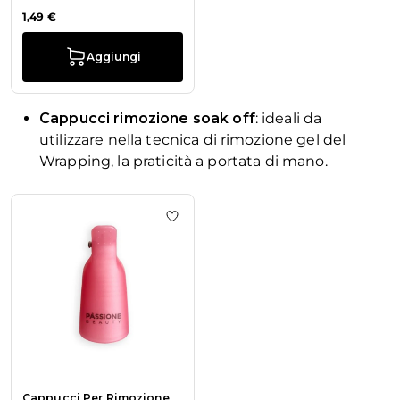
1,49 €
Aggiungi
Cappucci rimozione soak off
: ideali da
utilizzare nella tecnica di rimozione gel del
Wrapping, la praticità a portata di mano.
La navigazione tra gli elementi del carosello è possibile utiliz
Premi per saltare il carosello
Aggiungi alla wishlist Cappucci Pe
Cappucci Per Rimozione