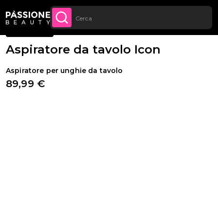
Sconto quantità: dal -5% sugli ordini a
Briciole di pane
Apparecchiature e Strumenti
·
Apparecchiature
·
Aspiratori
 CONTENUTO
APPROFITTANE
partire da 250€
BESTSELLER
Aspiratore da tavolo Icon
Aspiratore per unghie da tavolo
89,99 €