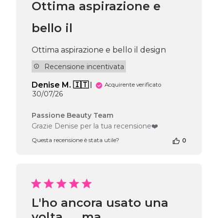
Ottima aspirazione e
Team
del
Fri
bello il
Jul
31
Ottima aspirazione e bello il design
2026
Recensione incentivata
Denise M. 🇮🇹
Acquirente verificato
Data
30/07/26
di
pubblicazione
Commenti
Passione Beauty Team
del
Grazie Denise per la tua recensione❤️
proprietario
Questa recensione è stata utile?
0
del
negozio
alla
recensione
di
Passione
Beauty
L'ho ancora usato una
Team
volta. . . ma
del