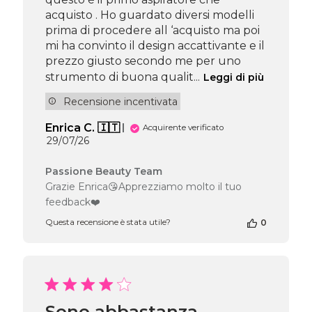
acquisto . Ho guardato diversi modelli
prima di procedere all ‘acquisto ma poi
mi ha convinto il design accattivante e il
prezzo giusto secondo me per uno
strumento di buona qualit...
Leggi di più
Recensione incentivata
Enrica C. 🇮🇹
Acquirente verificato
Data
29/07/26
di
pubblicazione
Commenti
Passione Beauty Team
del
Grazie Enrica😘Apprezziamo molto il tuo
proprietario
feedback❤️
del
negozio
Questa recensione è stata utile?
0
alla
recensione
di
Passione
Beauty
Team
Sono abbastanza