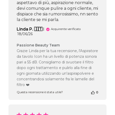
21
aspettavo di più, aspirazione normale,
2026
devi comunque pulire a ogni cliente, mi
dispiace che sia rumorosissimo, nn sento
la cliente se mi parla.
Linda P. 🇮🇹
Acquirente verificato
Data
18/06/26
di
pubblicazione
Commenti
Passione Beauty Team
del
Grazie Linda per la tua recensione, l'Aspiratore
proprietario
da tavolo Icon ha un livello di potenza sonora
del
pari a 55 dB. Consigliamo di svuotare il filtro
negozio
dopo ogni trattamento e pulirlo alla fine di
alla
ogni giornata utilizzando un'aspirapolvere e
recensione
di
concentrandosi solamente fra le lamelle del
Passione
filtro ❤️
Beauty
Questa recensione è stata utile?
0
Team
del
Wed
Jun
24