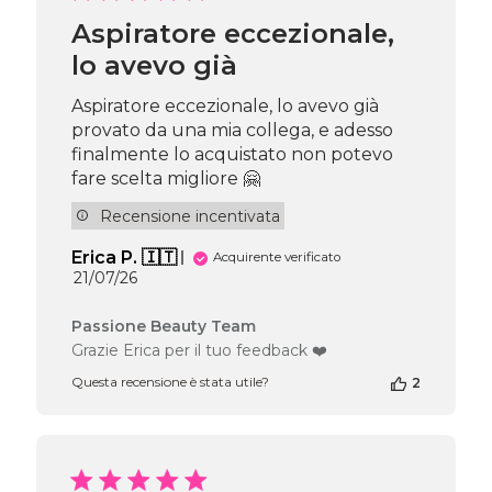
Passione
Beauty
Aspiratore eccezionale,
Team
lo avevo già
del
Fri
Jul
Aspiratore eccezionale, lo avevo già
31
provato da una mia collega, e adesso
2026
finalmente lo acquistato non potevo
fare scelta migliore 🤗
Recensione incentivata
Erica P. 🇮🇹
Acquirente verificato
Data
21/07/26
di
pubblicazione
Commenti
Passione Beauty Team
del
Grazie Erica per il tuo feedback ❤️
proprietario
Questa recensione è stata utile?
2
del
negozio
alla
recensione
di
Passione