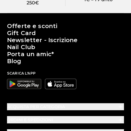
250€
Il mondo di Passione Beauty
Offerte e sconti
Gift Card
Newsletter - Iscrizione
Nail Club
Porta un amic*
Blog
SCARICA L'APP
Google
Apple
ACQUISTA PER CATEGORIA
ORDINI E SPEDIZIONI