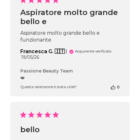
2026
Aspiratore molto grande
bello e
Aspiratore molto grande bello e
funzionante
Francesca G. 🇮🇹
Acquirente verificato
Data
19/05/26
di
pubblicazione
Commenti
Passione Beauty Team
del
❤️
proprietario
Questa recensione è stata utile?
0
del
negozio
alla
recensione
di
Passione
Beauty
bello
Team
del