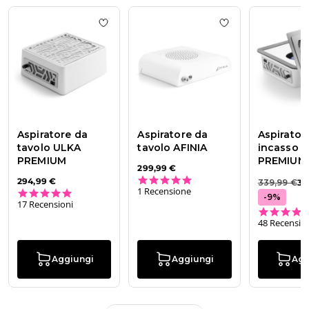
Add to wishlist
Aspiratore da tavolo UL
Add to wishlist
As
Aspiratore da
Aspiratore da
Aspirator
tavolo ULKA
tavolo AFINIA
incasso 
PREMIUM
PREMIUM
299,99 €
5.0 star rating
294,99 €
339,99 €
30
1 Recensione
4.9 star rating
-
9
%
17 Recensioni
48 Recensio
Aggiungi
Aggiungi
Agg