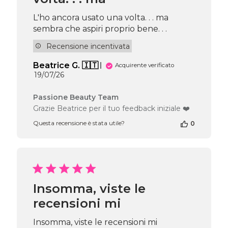
Thu
Jul
L'ho ancora usato una volta. . . ma
30
sembra che aspiri proprio bene. . .
2026
Recensione incentivata
Beatrice G. 🇮🇹
Acquirente verificato
Data
19/07/26
di
pubblicazione
Commenti
Passione Beauty Team
del
Grazie Beatrice per il tuo feedback iniziale ❤️
proprietario
Questa recensione è stata utile?
0
del
negozio
alla
recensione
di
Passione
Beauty
Insomma, viste le
Team
recensioni mi
del
Tue
Jul
Insomma, viste le recensioni mi