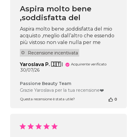
Beauty
Aspira molto bene
Team
,soddisfatta del
del
Wed
Jul
Aspira molto bene ,soddisfatta del mio
22
acquisto ,meglio dall’altro che essendo
2026
più vistoso non vale nulla per me
Recensione incentivata
Yaroslava P. 🇮🇹
Acquirente verificato
Data
30/07/26
di
pubblicazione
Commenti
Passione Beauty Team
del
Grazie Yaroslava per la tua recensione❤️
proprietario
Questa recensione è stata utile?
0
del
negozio
alla
recensione
di
Passione
Beauty