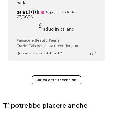
Wed
bello
May
20
gaia l. 🇮🇹
Acquirente verificato
2026
Data
03/06/26
di
pubblicazione
Traduci in italiano
Commenti
Passione Beauty Team
del
Grazie Gaia per la tua recensione ❤️
proprietario
Questa recensione è stata utile?
0
del
negozio
alla
recensione
di
Passione
Carica altre recensioni
Beauty
Team
del
Thu
Jun
Ti potrebbe piacere anche
04
2026