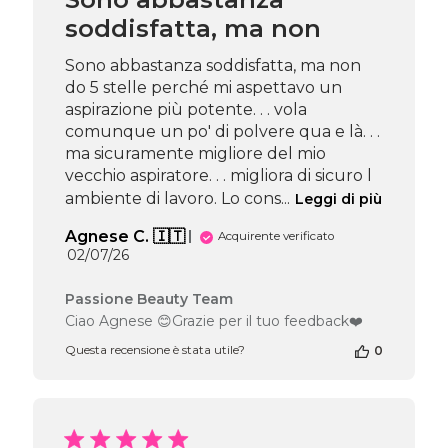
del
soddisfatta, ma non
Thu
Jul
30
Sono abbastanza soddisfatta, ma non
2026
do 5 stelle perché mi aspettavo un
aspirazione più potente. . . vola
comunque un po' di polvere qua e là. . .
ma sicuramente migliore del mio
vecchio aspiratore. . . migliora di sicuro l
ambiente di lavoro. Lo cons...
Leggi di più
Agnese C. 🇮🇹
Acquirente verificato
Data
02/07/26
di
pubblicazione
Commenti
Passione Beauty Team
del
Ciao Agnese 😊Grazie per il tuo feedback❤️
proprietario
Questa recensione è stata utile?
0
del
negozio
alla
recensione
di