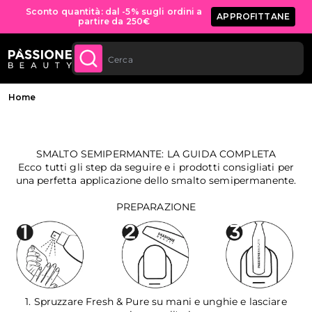
Sconto quantità: dal -5% sugli ordini a
APPROFITTANE
partire da 250€
 CONTENUTO
Briciole di pane
Home
SMALTO SEMIPERMANTE: LA GUIDA COMPLETA
Ecco tutti gli step da seguire e i prodotti consigliati per
una perfetta applicazione dello smalto semipermanente.
PREPARAZIONE
1. Spruzzare Fresh & Pure su mani e unghie e lasciare