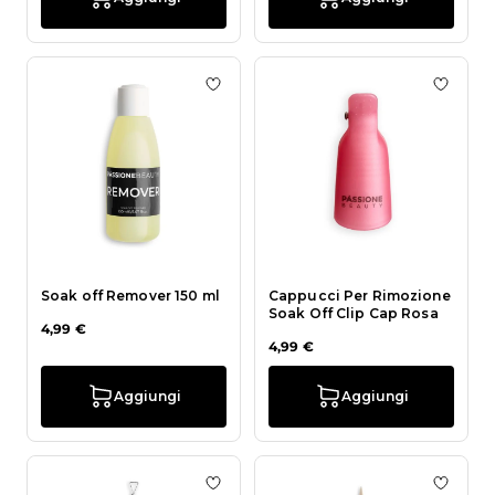
Aggiungi alla wishlist Soak off Rem
Aggiun
Soak off Remover 150 ml
Cappucci Per Rimozione
Soak Off Clip Cap Rosa
4,99 €
4,99 €
Aggiungi
Aggiungi
Aggiungi alla wishlist Pusher Rim
Aggiung