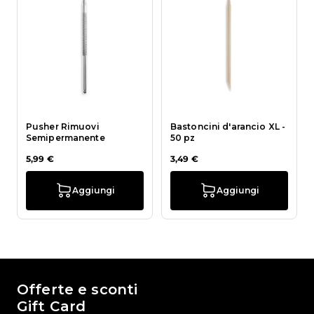
Pusher Rimuovi
Bastoncini d'arancio XL -
Semipermanente
50 pz
5,99 €
3,49 €
Aggiungi
Aggiungi
Il mondo di Passione Beauty
Offerte e sconti
Gift Card