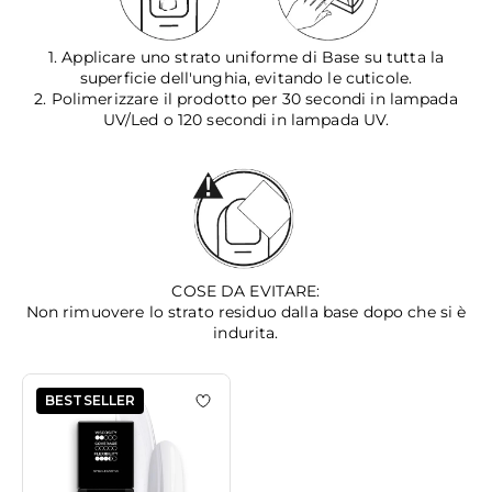
1. Applicare uno strato uniforme di Base su tutta la
superficie dell'unghia, evitando le cuticole.
2. Polimerizzare il prodotto per 30 secondi in lampada
UV/Led o 120 secondi in lampada UV.
COSE DA EVITARE:
Non rimuovere lo strato residuo dalla base dopo che si è
indurita.
BESTSELLER
Aggiungi alla wishlist HD Base 15 ml
Aggiungi