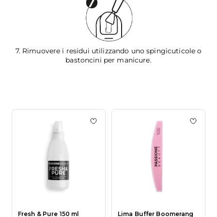
7. Rimuovere i residui utilizzando uno spingicuticole o
bastoncini per manicure.
Aggiungi alla wishlist Fresh & Pure 
Aggiun
Fresh & Pure 150 ml
Lima Buffer Boomerang