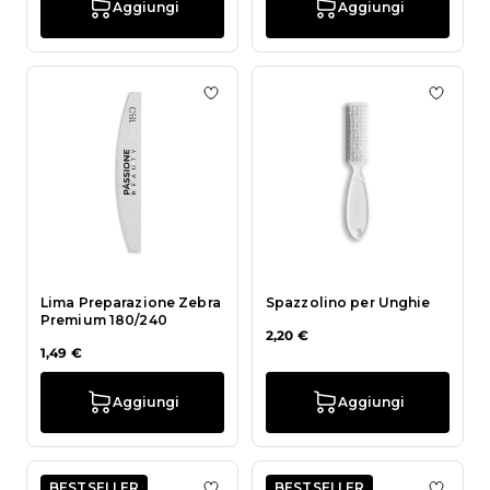
Aggiungi
Aggiungi
Aggiungi alla wishlist Lima Prepar
Aggiun
Lima Preparazione Zebra
Spazzolino per Unghie
Premium 180/240
2,20 €
1,49 €
Aggiungi
Aggiungi
BESTSELLER
BESTSELLER