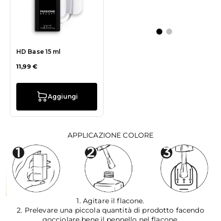
HD Base 15 ml
Pennello Trendy Super
Fine
11,99 €
9,99 €
Aggiungi
Aggiungi
APPLICAZIONE COLORE
1. Agitare il flacone.
2. Prelevare una piccola quantità di prodotto facendo
gocciolare bene il pennello nel flacone.