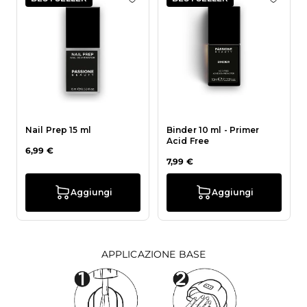
Aggiungi alla wishlist Nail Prep 15 
Aggiung
Nail Prep 15 ml
Binder 10 ml - Primer
Acid Free
6,99 €
7,99 €
Aggiungi
Aggiungi
APPLICAZIONE BASE