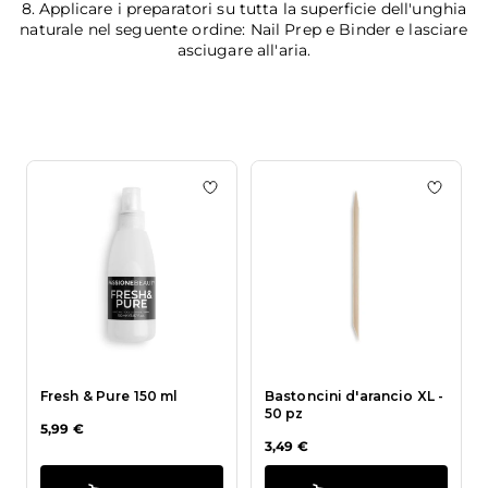
8. Applicare i preparatori su tutta la superficie dell'unghia
naturale nel seguente ordine: Nail Prep e Binder e lasciare
asciugare all'aria.
Aggiungi alla wishlist Fresh & Pure 
Aggiung
Fresh & Pure 150 ml
Bastoncini d'arancio XL -
50 pz
5,99 €
3,49 €