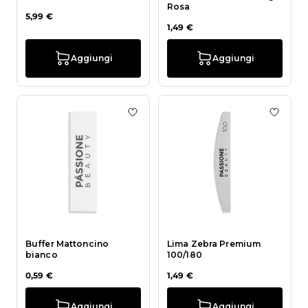
Rosa
5,99 €
1,49 €
Aggiungi
Aggiungi
Aggiungi alla wishlist Buffer Matto
Aggiun
Buffer Mattoncino
Lima Zebra Premium
bianco
100/180
0,59 €
1,49 €
Aggiungi
Aggiungi