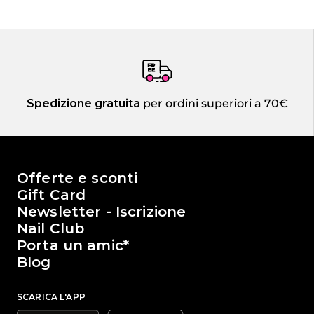
Spedizione gratuita
per ordini superiori a 70€
Il mondo di Passione Beauty
Offerte e sconti
Gift Card
Newsletter - Iscrizione
Nail Club
Porta un amic*
Blog
SCARICA L'APP