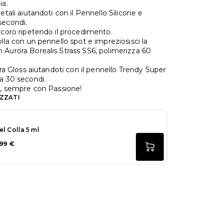
ia.
petali aiutandoti con il Pennello Silicone e
secondi.
decoro ripetendo il procedimento.
olla con un pennello spot e impreziosisci la
 Aurora Borealis Strass SS6, polimerizza 60
ltra Gloss aiutandoti con il pennello Trendy Super
za 30 secondi.
ti, sempre con Passione!
ZZATI
el Colla 5 ml
,99 €