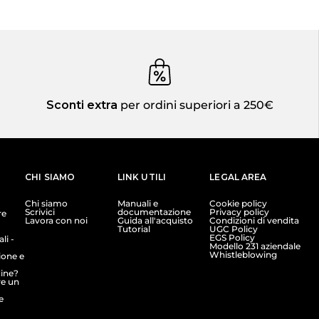
Sconti extra
per ordini superiori a 250€
CHI SIAMO
LINK UTILI
LEGAL AREA
Chi siamo
Manuali e
Cookie policy
Scrivici
documentazione
Privacy policy
re
Lavora con noi
Guida all'acquisto
Condizioni di vendita
Tutorial
UGC Policy
EGS Policy
li -
Modello 231 aziendale
Whistleblowing
ione e
dine?
e un
e