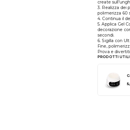
create sull'ungh
3. Realizza dei 
polimerizza 60 
4. Continua il 
5. Applica Gel C
decorazione con
secondi.
6. Sigilla con U
Fine, polimeriz
Prova e diverti
PRODOTTI UTILI
G
5