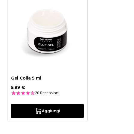
Gel Colla 5 ml
5,99 €
4.7 star rating
20 Recensioni
Aggiungi