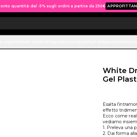
onto quantità: dal -5% sugli ordini a partire da 250€
APPROFITTAN
ne unghie
Smalti classici
Preparatori e liquidi
Nail art
Apparecchiature
White D
Gel Plast
Esalta l’intram
effetto tridimen
Ecco come reali
vediamo insieme
1. Preleva una 
2. Dai forma alla