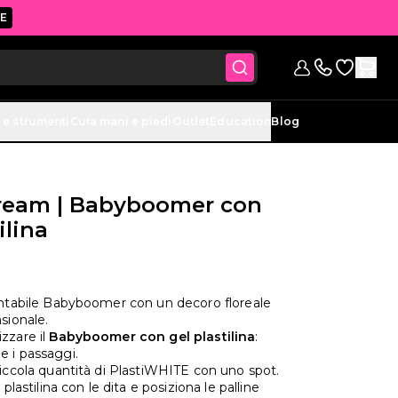
E
Vai alla lis
Registrazione
Contattaci (si
 e strumenti
Cura mani e piedi
Outlet
Education
Blog
ream | Babyboomer con
ilina
ontabile Babyboomer con un decoro floreale
sionale.
zzare il
Babyboomer con gel plastilina
:
 i passaggi.
piccola quantità di PlastiWHITE con uno spot.
 plastilina con le dita e posiziona le palline