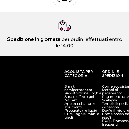
Spedizione in giornata
per ordini effettuati entro
le 14:00
ACQUISTA PER
ORDINI E
CATEGORIA
SPEDIZIONI
Smalti
Come acquista
semipermanenti
Metodi di
Ricostruzione unghie
pagamento
Smalti effetto gel
Pagamenti ratea
Nail art
Scalapay
Apparecchiature e
Tempi di spediz
strumenti
consegna
Preparatori e liquidi
Dov'è il mio or
Cura unghie, mani e
Come posso far
piedi
reso?
FAQ - Domand
frequenti