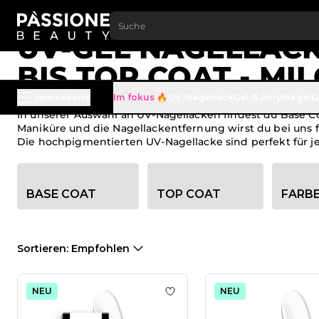
ZUM INHALT SPRINGEN
Brotkrümel
Home
·
UV Nagellacke
UV-GEL NAGELLACK
BIS TOP COAT - MI
Speisekarte
Im fokus 🔥
UV-Nagellack
Gel & Acrylnägel
G
In unserer Auswahl an UV-Nagellacken findest du Base Co
Maniküre und die Nagellackentfernung wirst du bei uns 
Die hochpigmentierten UV-Nagellacke sind perfekt für je
Kategorie-Filteroptionen
BASE COAT
TOP COAT
FARB
Sortieren
: Empfohlen
NEU
NEU
Zur Wunschliste hinzufügen 