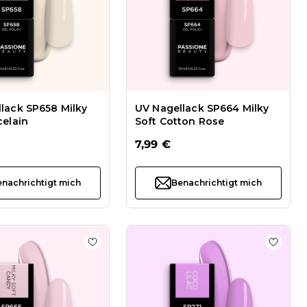
lack SP658 Milky
UV Nagellack SP664 Milky
celain
Soft Cotton Rose
7,99 €
nachrichtigt mich
Benachrichtigt mich
50 ml
hinzufügen UV Nagellack SP666 Milky Soft Pale Bloom
Zur Wunschliste hinzufügen UV Nagellack 
Zur Wu