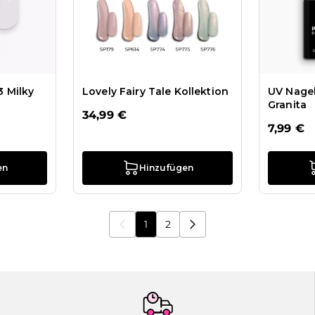
 Milky
Lovely Fairy Tale Kollektion
UV Nage
Granita
34,99 €
7,99 €
en
Hinzufügen
1
2
Sie lesen gerade die Seite
Seite