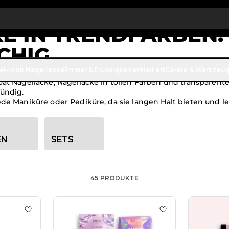
Bis zu 20 € Rabatt auf deine erste Bestellung
JETZT ANMELDE
E IN TRENDFARBEN:
LCHIG
el-look Nagellacke
Primer & Flüssigkeiten
Nail art
Geräte & Werkzeu
at Nagellacke, Nagellacke in tollen Farben und transparent
fündig.
de Maniküre oder Pediküre, da sie langen Halt bieten und le
EN
SETS
45
PRODUKTE
HD Base Milky White 15 ml
Zur Wunschliste hinzufügen HD Base Milky White 50 
Zur Wunschliste h