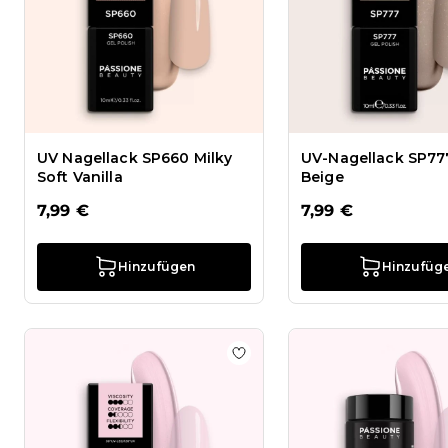
UV Nagellack SP660 Milky
UV-Nagellack SP777
Soft Vanilla
Beige
7,99 €
7,99 €
Hinzufügen
Hinzufüg
Zur Wunschliste hinzufügen 