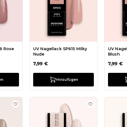
8 Rose
UV Nagellack SP615 Milky
UV Nagel
Nude
Blush
7,99 €
7,99 €
en
Hinzufügen
V Nagellack SP660 Milky Soft Vanilla
Zur Wunschliste hinzufügen UV-Nagellack SP777 Glitte
Zur Wunschliste 