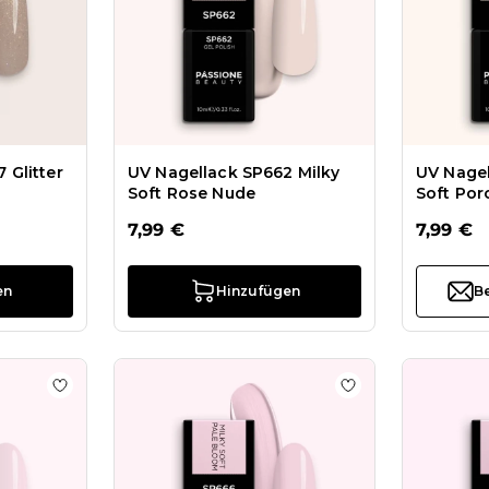
 Glitter
UV Nagellack SP662 Milky
UV Nagel
Soft Rose Nude
Soft Por
7,99 €
7,99 €
en
Hinzufügen
Be
HD Fiber Base Baby Pink 15 ml
Zur Wunschliste hinzufügen HD Fiber Base Baby Pink 
Zur Wunschliste 