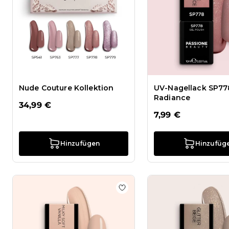
Nude Couture Kollektion
UV-Nagellack SP77
Radiance
34,99 €
7,99 €
Hinzufügen
Hinzufüg
Zur Wunschliste hinzufügen U