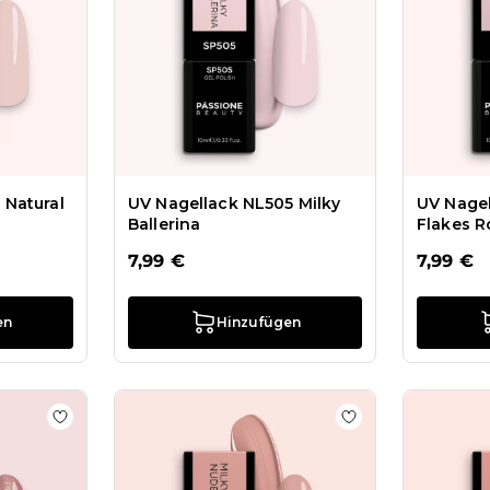
 Natural
UV Nagellack NL505 Milky
UV Nage
Ballerina
Flakes R
7,99 €
7,99 €
en
Hinzufügen
Nude Couture Kollektion
Zur Wunschliste hinzufügen UV-Nagellack SP778 Rose
Zur Wunschliste 