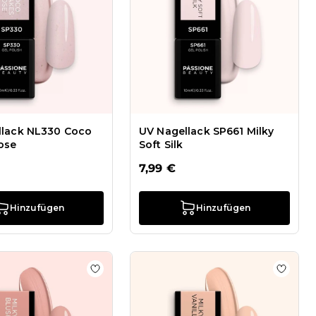
llack NL330 Coco
UV Nagellack SP661 Milky
ose
Soft Silk
7,99 €
Hinzufügen
Hinzufügen
 Radiance
hinzufügen UV Nagellack SP615 Milky Nude
Zur Wunschliste hinzufügen UV Nagellack S
Zur Wu