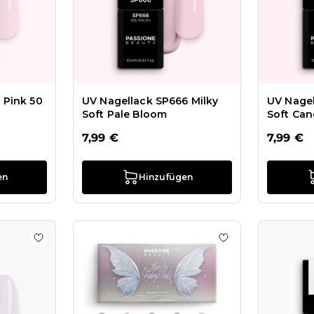
 Pink 50
UV Nagellack SP666 Milky
UV Nagel
Soft Pale Bloom
Soft Can
7,99 €
7,99 €
en
Hinzufügen
ove Story Kollektion
Zur Wunschliste hinzufügen UV Nagellack NL263 Milky
Zur Wunschliste h