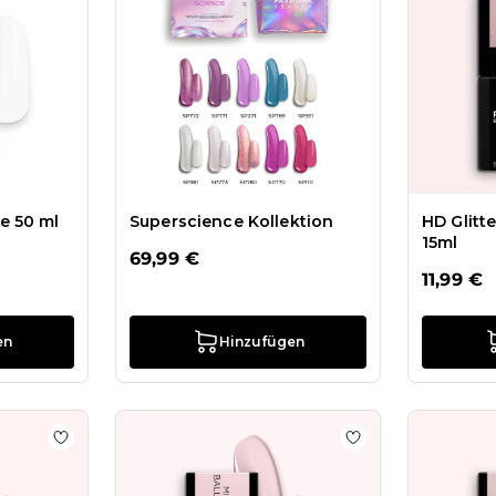
e 50 ml
Superscience Kollektion
HD Glitt
15ml
69,99 €
11,99 €
en
Hinzufügen
UV Nagellack NL93 Stéphanie
Zur Wunschliste hinzufügen UV Nagellack NL101 Natura
Zur Wunschliste h