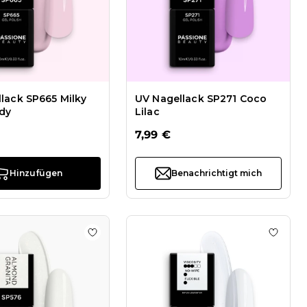
lack SP665 Milky
UV Nagellack SP271 Coco
dy
Lilac
7,99 €
Hinzufügen
Benachrichtigt mich
 Rose
inzufügen Lovely Fairy Tale Kollektion
Zur Wunschliste hinzufügen UV Nagellack 
Zur Wu