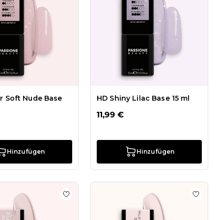
er Soft Nude Base
HD Shiny Lilac Base 15 ml
11,99 €
Hinzufügen
Hinzufügen
l
inzufügen UV Nagellack NL505 Milky Ballerina
Zur Wunschliste hinzufügen UV Nagellack 
Zur Wu