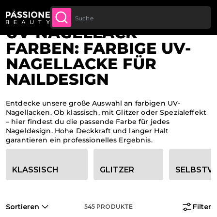
Bis zu 20 € Rabatt auf deine erste
JETZT
Brotkrümel
Home
·
UV Nagellacke
LT SPRINGEN
ANMELDE
Bestellung
UV-NAGELLACK
FARBEN: FARBIGE UV-
NAGELLACKE FÜR
NAILDESIGN
Entdecke unsere große Auswahl an farbigen UV-
Nagellacken. Ob klassisch, mit Glitzer oder Spezialeffekt
– hier findest du die passende Farbe für jedes
Nageldesign. Hohe Deckkraft und langer Halt
garantieren ein professionelles Ergebnis.
Kategorie-Filteroptionen
KLASSISCH
GLITZER
SELBSTVE
Sortieren
Filter
545
PRODUKTE