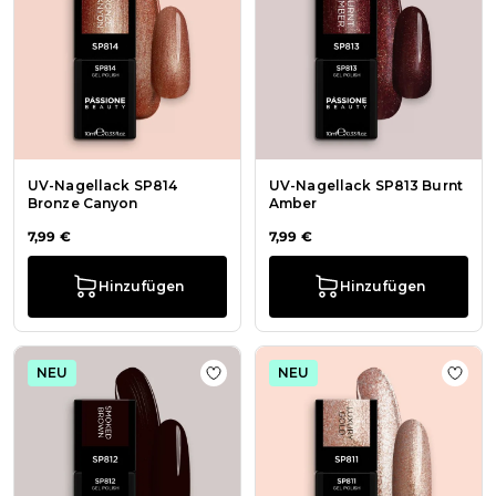
UV-Nagellack SP814
UV-Nagellack SP813 Burnt
Bronze Canyon
Amber
7,99 €
7,99 €
Hinzufügen
Hinzufügen
NEU
NEU
Zur Wunschliste hinzufügen UV-Na
Zur W