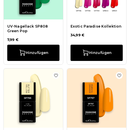
UV-Nagellack SP808
Exotic Paradise Kollektion
Green Pop
34,99 €
7,99 €
Hinzufügen
Hinzufügen
Zur Wunschliste hinzufügen UV-Nag
Zur 