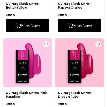
UV-Nagellack SP796
UV-Nagellack SP797
Butter Yellow
Papaya Orange
7,99 €
7,99 €
Hinzufügen
Hinzufügen
Zur Wunschliste hinzufügen UV-Nag
Zur 
UV-Nagellack SP798 Pink
UV-Nagellack SP799
Paradise
Dragon Ruby
7,99 €
7,99 €