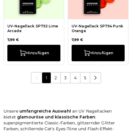
UV-Nagellack SP792 Lime
UV-Nagellack SP794 Punk
Arcade
Orange
7,99 €
7,99 €
Hinzufügen
Hinzufügen
1
2
3
4
5
Sie lesen gerade die Seite
Seite
Seite
Seite
Seite
Unsere
umfangreiche Auswahl
an UV Nagellacken
bietet
glamouröse und klassische Farben
:
superpigmentierte Classic-Farben, glitzernder Glitter
Farben, schillernde Cat's Eyes-Töne und Flash-Effekt-