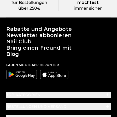
für Bestellungen
möchtest
über 250€
immer sicher
Die Welt von Passione Beauty
Rabatte und Angebote
Newsletter abbonieren
Nail Club
Bring einen Freund mit
Blog
LADEN SIE DIE APP HERUNTER
Google
Apple
TOP-KATEGORIEN
BESTELLUNGEN UND VERSAND