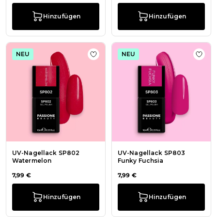
Hinzufügen
Hinzufügen
NEU
NEU
Zur Wunschliste hinzufügen UV-Na
Zur 
UV-Nagellack SP802
UV-Nagellack SP803
Watermelon
Funky Fuchsia
7,99 €
7,99 €
Hinzufügen
Hinzufügen