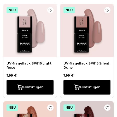
NEU
NEU
Zur Wunschliste hinzufügen UV-Nag
Zur W
UV-Nagellack SP816 Light
UV-Nagellack SP815 Silent
Rose
Dune
7,99 €
7,99 €
Hinzufügen
Hinzufügen
NEU
NEU
Zur Wunschliste hinzufügen UV-Na
Zur 