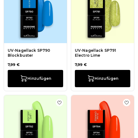
UV-Nagellack SP790
UV-Nagellack SP791
Blockbuster
Electro Lime
7,99 €
7,99 €
Hinzufügen
Hinzufügen
Zur Wunschliste hinzufügen UV-Na
Zur 