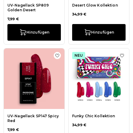
UV-Nagellack SP809
Desert Glow Kollektion
Golden Desert
34,99 €
7,99 €
Hinzufügen
Hinzufügen
NEU
Zur Wunschliste hinzufügen UV-Nag
Zur W
UV-Nagellack SP147 Spicy
Funky Chic Kollektion
Red
34,99 €
7,99 €