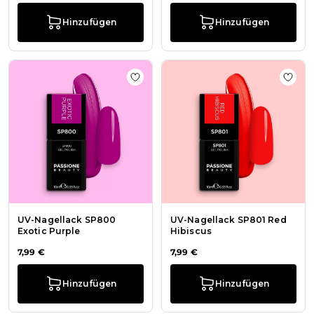
Hinzufügen
Hinzufügen
Zur Wunschliste hinzufügen UV-Nag
Zur W
UV-Nagellack SP800
UV-Nagellack SP801 Red
Exotic Purple
Hibiscus
7,99 €
7,99 €
Hinzufügen
Hinzufügen