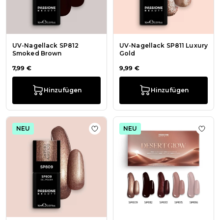
UV-Nagellack SP812
UV-Nagellack SP811 Luxury
Smoked Brown
Gold
7,99 €
9,99 €
Hinzufügen
Hinzufügen
NEU
NEU
Zur Wunschliste hinzufügen UV-Na
Zur W