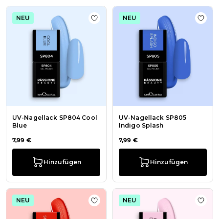
NEU
NEU
Zur Wunschliste hinzufügen UV-Nag
Zur W
UV-Nagellack SP804 Cool
UV-Nagellack SP805
Blue
Indigo Splash
7,99 €
7,99 €
Hinzufügen
Hinzufügen
NEU
NEU
Zur Wunschliste hinzufügen UV-Nag
Zur 