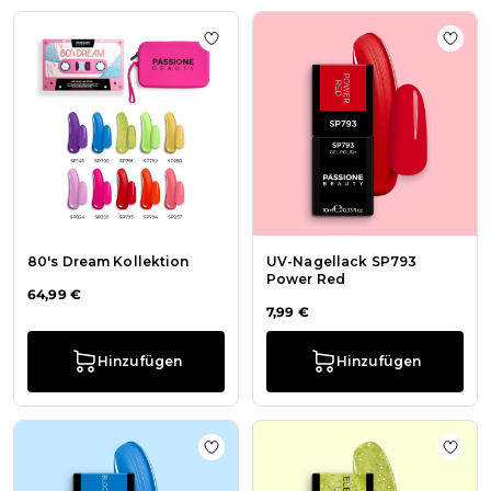
Zur Wunschliste hinzufügen 80's D
Zur 
80's Dream Kollektion
UV-Nagellack SP793
Power Red
64,99 €
7,99 €
Hinzufügen
Hinzufügen
Zur Wunschliste hinzufügen UV-Nag
Zur W