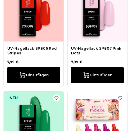
UV-Nagellack SP806 Red
UV-Nagellack SP807 Pink
Stripes
Dots
7,99 €
7,99 €
Hinzufügen
Hinzufügen
NEU
Zur Wunschliste hinzufügen UV-Na
Zur W