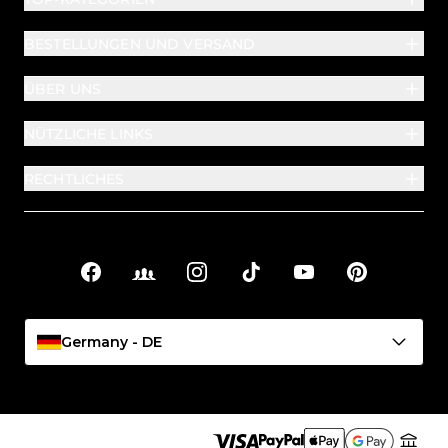
BESTELLUNGEN UND VERSAND
ÜBER UNS
NÜTZLICHE LINKS
RECHTLICHES
Facebook
Facebook Groups
Instagram
TikTok
YouTube
Pinterest
Soziale Links
Germany - DE