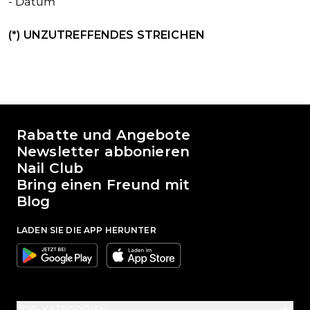
- Datum
(*) UNZUTREFFENDES STREICHEN
Die Welt von Passione Beauty
Rabatte und Angebote
Newsletter abbonieren
Nail Club
Bring einen Freund mit
Blog
LADEN SIE DIE APP HERUNTER
Google
Apple
TOP-KATEGORIEN