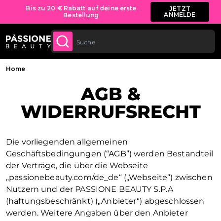
Bis zu 20 € Rabatt auf deine erste
JETZT
ANMELDE
Bestellung
Kostenloser Versand für alle Bestellungen
JETZT
KAUFEN
ab 70 €.
LT SPRINGEN
Brotkrümel
Home
AGB &
WIDERRUFSRECHT
Die vorliegenden allgemeinen
Geschäftsbedingungen (“AGB”) werden Bestandteil
der Verträge, die über die Webseite
„passionebeauty.com/de_de“ („Webseite“) zwischen
Nutzern und der PASSIONE BEAUTY S.P.A
(haftungsbeschränkt) („Anbieter“) abgeschlossen
werden. Weitere Angaben über den Anbieter