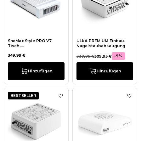
SheMax Style PRO V7
ULKA PREMIUM Einbau-
Tisch-
Nagelstaubabsaugung
Nagelstaubabsaugung
349,99 €
-9%
339,99 €
309,95 €
Hinzufügen
Hinzufügen
BESTSELLER
Zur Wunschliste hinzufügen ULKA
Zur 