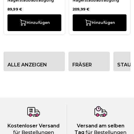
Nagelstaubabsaugung
Nagelstaubabsaugung
89,99 €
209,99 €
Hinzufügen
Hinzufügen
Kategorie-Filteroptionen
ALLE ANZEIGEN
FRÄSER
STAU
Kostenloser Versand
Versand am selben
für Bestellungen
Tag
für Bestellungen