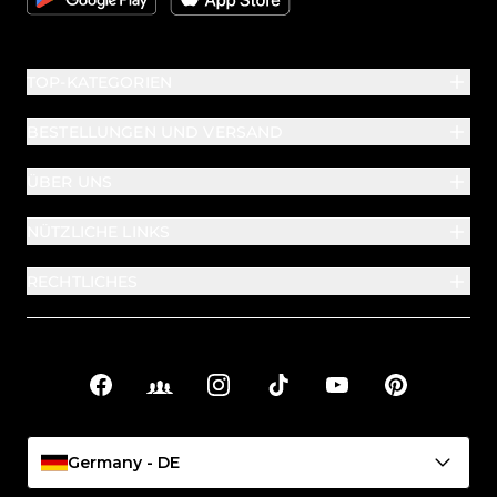
TOP-KATEGORIEN
BESTELLUNGEN UND VERSAND
ÜBER UNS
NÜTZLICHE LINKS
RECHTLICHES
Facebook
Facebook Groups
Instagram
TikTok
YouTube
Pinterest
Soziale Links
Germany - DE