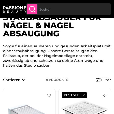
Kostenloser Versand für alle Bestellungen
JETZT
Brotkrümel
Home
·
Geräte & Werkzeuge
·
Geräte
LT SPRINGEN
KAUFEN
ab 70 €.
STAUBABSAUGER FÜR
NÄGEL & NAGEL
ABSAUGUNG
Sorge für einen sauberen und gesunden Arbeitsplatz mit
einer Staubabsaugung. Unsere Geräte saugen den
Feilstaub, der bei der Nagelmodellage entsteht,
zuverlässig ab und schützen so deine Atemwege und
halten das Studio sauber.
Sortieren
Filter
6
PRODUKTE
BESTSELLER
Zur Wunschliste hinzufügen SheMa
Zur 