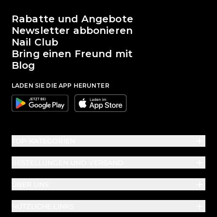
Die Welt von Passione Beauty
Rabatte und Angebote
Newsletter abbonieren
Nail Club
Bring einen Freund mit
Blog
LADEN SIE DIE APP HERUNTER
Google
Apple
TOP-KATEGORIEN
BESTELLUNGEN UND VERSAND
ÜBER UNS
NÜTZLICHE LINKS