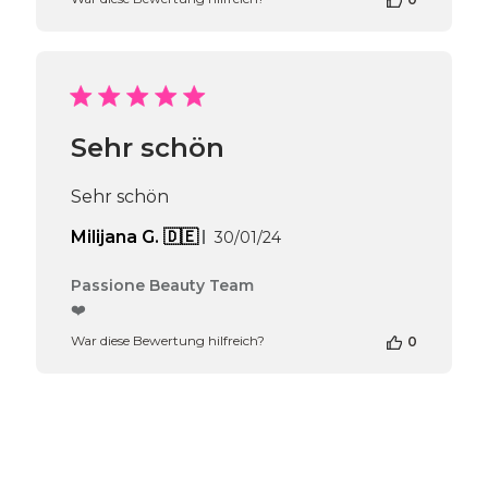
Inhabers
zur
Bewertung
von
Passione
Beauty
Team
Sehr schön
am
Tue
Oct
Sehr schön
08
2024
Veröffentlichungsdatum
Milijana G. 🇩🇪
30/01/24
Kommentare
Passione Beauty Team
des
❤️
Shop-
War diese Bewertung hilfreich?
0
Inhabers
zur
Bewertung
von
Passione
Beauty
Team