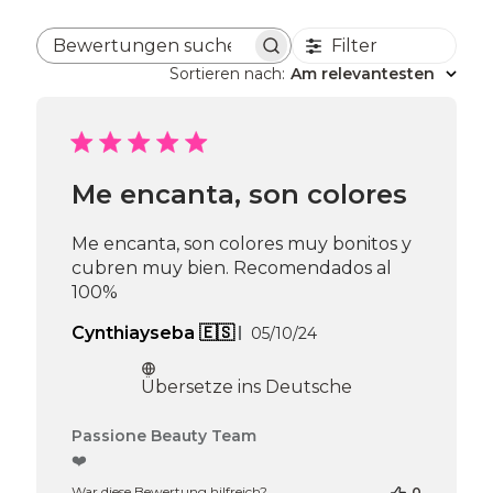
Filter
Bewertungen suchen
Sortieren nach
:
Am relevantesten
Me encanta, son colores
Me encanta, son colores muy bonitos y
cubren muy bien. Recomendados al
100%
Veröffentlichungsdat
Cynthiayseba 🇪🇸
05/10/24
Übersetze ins Deutsche
Kommentare
Passione Beauty Team
des
❤️
Shop-
War diese Bewertung hilfreich?
0