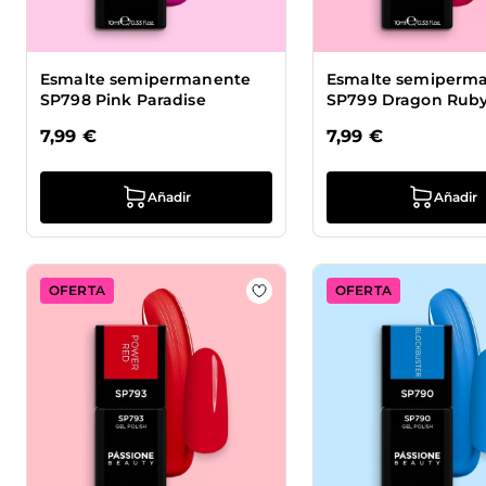
Esmalte semipermanente
Esmalte semiperm
SP798 Pink Paradise
SP799 Dragon Rub
7,99 €
7,99 €
Añadir
Añadir
OFERTA
OFERTA
Añadir a la lista de deseos