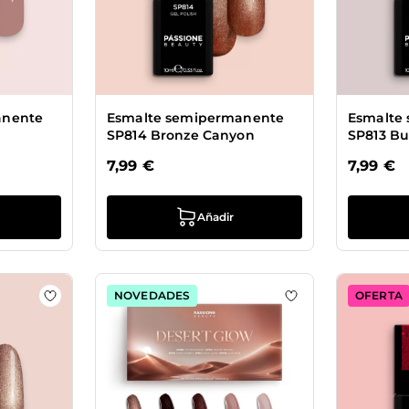
anente
Esmalte semipermanente
Esmalte
SP814 Bronze Canyon
SP813 B
7,99 €
7,99 €
Añadir
NOVEDADES
OFERTA
Esmalte semipermanente SP811 Luxury Gold
Añadir a la lista de deseos Esmalte semipermanente S
Añadir a la lista 