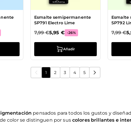
anente
Esmalte semipermanente
Esmalte
SP791 Electro Lime
SP792 L
7,99 €
5,95 €
7,99 €
5
-26%
Añadir
1
2
3
4
5
Actualmente estás leyendo la página
Página
Página
Página
Página
pigmentación
pensados para todos los gustos y diseñad
de color se distinguen por sus
colores brillantes e int