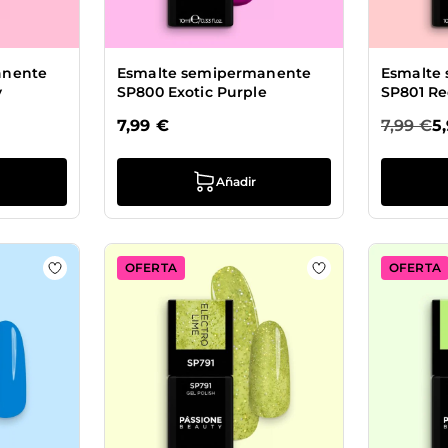
anente
Esmalte semipermanente
Esmalte
y
SP800 Exotic Purple
SP801 Re
7,99 €
7,99 €
5
Añadir
OFERTA
OFERTA
 Esmalte semipermanente SP793 Power Red
Añadir a la lista de deseos Esmalte semipermanente S
Añadir a la lista