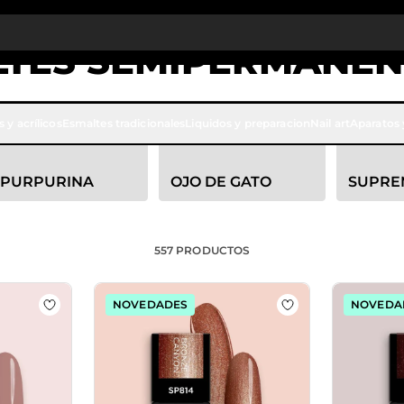
to cantidad: desde un -5 % en todos los pedidos a partir de 250 €
APRO
LTES SEMIPERMANEN
olores de esmaltes semipermanentes para uñas. Aquí se encue
s y acrílicos
Esmaltes tradicionales
Liquidos y preparacion
Nail art
Aparatos 
as y diseños únicos con brillo intenso y duradero.
PURPURINA
OJO DE GATO
SUPRE
557
PRODUCTOS
NOVEDADES
NOVEDA
Esmalte semipermanente SP816 Light Rose
Añadir a la lista de deseos Esmalte semipermanente SP
Añadir a la lista