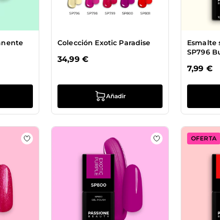
anente
Colección Exotic Paradise
Esmalte
SP796 Bu
34,99 €
7,99 €
Añadir
OFERTA
Esmalte semipermanente SP798 Pink Paradise
Añadir a la lista de deseos Esmalte semipermanente 
Añadir a la lista