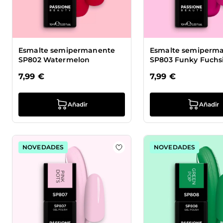
Esmalte semipermanente
Esmalte semiperm
SP802 Watermelon
SP803 Funky Fuchs
7,99 €
7,99 €
Añadir
Añadir
NOVEDADES
NOVEDADES
Añadir a la lista de deseos