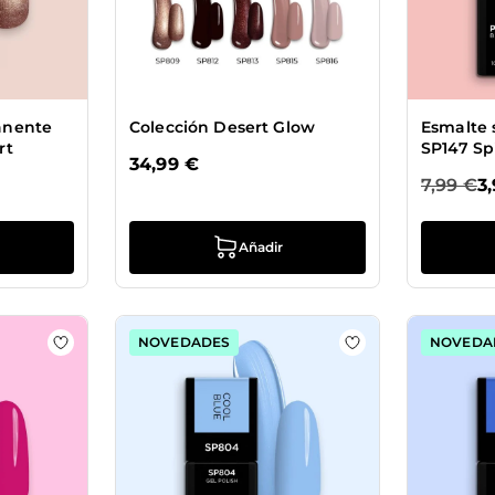
anente
Colección Desert Glow
Esmalte
rt
SP147 Sp
34,99 €
7,99 €
3
Añadir
NOVEDADES
NOVEDA
 Esmalte semipermanente SP802 Watermelon
Añadir a la lista de deseos Esmalte semipermanente S
Añadir a la lista