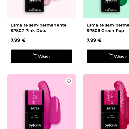
Esmalte semipermanente
Esmalte semiperm
SP807 Pink Dots
SP808 Green Pop
7,99 €
7,99 €
Añadir
Añadir
Añadir a la lista de deseos 