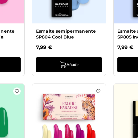
anente
Esmalte semipermanente
Esmalte
ia
SP804 Cool Blue
SP805 In
7,99 €
7,99 €
Añadir
 Esmalte semipermanente SP807 Pink Dots
Añadir a la lista de deseos Esmalte semipermanente 
Añadir a la lista 