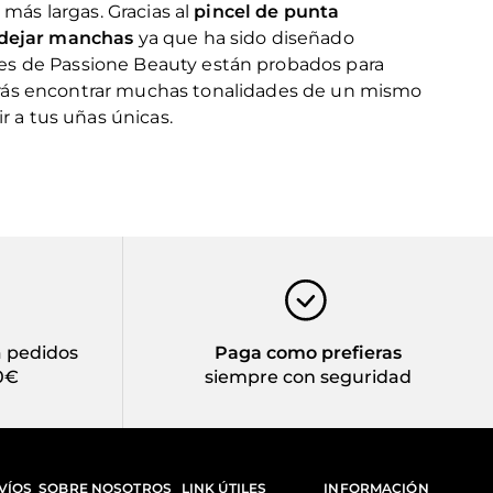
 más largas. Gracias al
pincel de punta
n dejar manchas
ya que ha sido diseñado
tes de Passione Beauty están probados para
drás encontrar muchas tonalidades de un mismo
ir a tus uñas únicas.
 pedidos
Paga como prefieras
0€
siempre con seguridad
VÍOS
SOBRE NOSOTROS
LINK ÚTILES
INFORMACIÓN