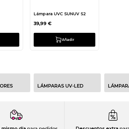
Lámpara UVC SUNUV S2
39,99 €
Añadir
DORES
LÁMPARAS UV-LED
LÁMPAR
l mismo día
para pedidos
Descuentos extra
para