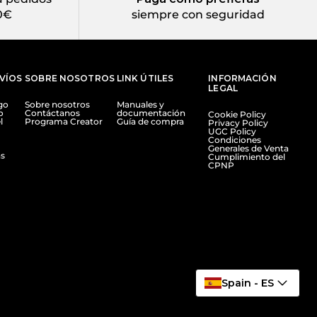
0€
siempre con seguridad
NVÍOS
SOBRE NOSOTROS
LINK ÚTILES
INFORMACIÓN
LEGAL
go
Sobre nosotros
Manuales y
o
Contáctanos
documentación
Cookie Policy
l
Programa Creator
Guía de compra
Privacy Policy
UGC Policy
Condiciones
Generales de Venta
s
Cumplimiento del
CPNP
Spain - ES