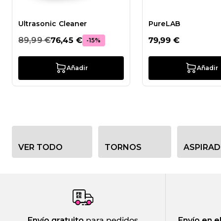
Ultrasonic Cleaner
PureLAB
89,99 €
76,45 €
79,99 €
-15%
Añadir
Añadir
Opciones de filtro de categoría
VER TODO
TORNOS
ASPIRA
Envío gratuito
para pedidos
Envío en e