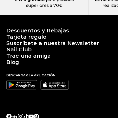
superiores a 70€
realiza
El mundo de Passione Beauty
Descuentos y Rebajas
Tarjeta regalo
Suscríbete a nuestra Newsletter
Nail Club
Trae una amiga
Blog
DESCARGAR LA APLICACIÓN
Google
Apple
Facebook
Facebook Groups
Instagram
TikTok
YouTube
Pinterest