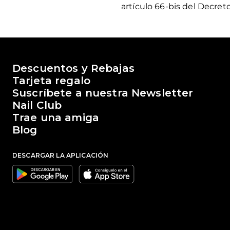
artículo 66-bis del Decret
El mundo de Passione Beauty
Descuentos y Rebajas
Tarjeta regalo
Suscríbete a nuestra Newsletter
Nail Club
Trae una amiga
Blog
DESCARGAR LA APLICACIÓN
Google
Apple