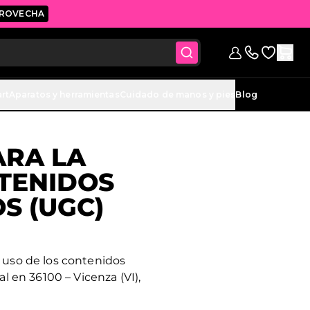
ROVECHA
Ir a la lis
Iniciar sesión
Contáctanos 
art
Aparatos y herramientas
Cuidado de manos y pies
Blog
ARA LA
NTENIDOS
S (UGC)
l uso de los contenidos
l en 36100 – Vicenza (VI),