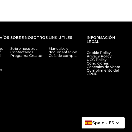
NVÍOS
SOBRE NOSOTROS
LINK ÚTILES
INFORMACIÓN
LEGAL
go
Sobre nosotros
Manuales y
o
Contáctanos
documentación
Cookie Policy
l
Programa Creator
Guía de compra
Privacy Policy
UGC Policy
Condiciones
Generales de Venta
s
Cumplimiento del
CPNP
Spain - ES