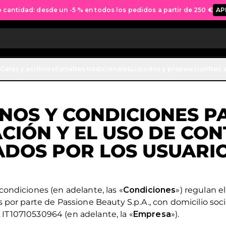
cantidad: desde un -5 % en todos los pedidos a partir de 250 €
AP
Geles y acrílicos
Esmaltes tradicionales
Liquidos y preparacion
Nail 
NOS Y CONDICIONES P
CIÓN Y EL USO DE CO
DOS POR LOS USUARIO
ondiciones (en adelante, las «
Condiciones
») regulan e
 por parte de Passione Beauty S.p.A., con domicilio socia
VA IT10710530964 (en adelante, la «
Empresa
»).