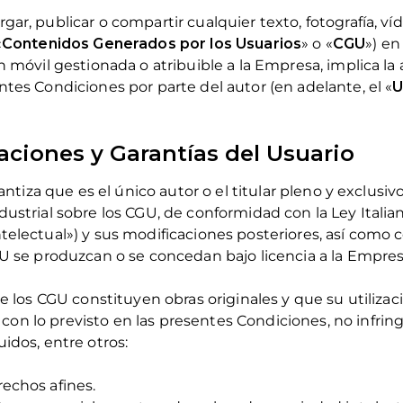
gar, publicar o compartir cualquier texto, fotografía, ví
«
Contenidos Generados por los Usuarios
» o «
CGU
») en
ón móvil gestionada o atribuible a la Empresa, implica la
ntes Condiciones por parte del autor (en adelante, el «
U
raciones y Garantías del Usuario
arantiza que es el único autor o el titular pleno y exclus
ustrial sobre los CGU, de conformidad con la Ley Italiana
telectual») y sus modificaciones posteriores, así como 
GU se produzcan o se concedan bajo licencia a la Empres
ue los CGU constituyen obras originales y que su utilizac
on lo previsto en las presentes Condiciones, no infri
uidos, entre otros:
rechos afines.