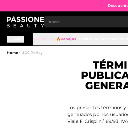
Descuento 
IR AL CONTENIDO
Menú
Tendencias 🔥
Rebajas
Esmaltes semipermanentes
Migaja de pan
Home
·
UGC Policy
TÉRMI
PUBLICA
GENERA
Los presentes términos y c
generados por los usuarios
Viale F. Crispi n.º 89/93, I