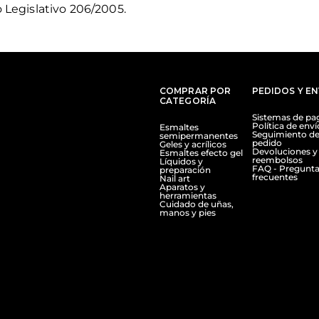
o Legislativo 206/2005.
COMPRAR POR
PEDIDOS Y E
CATEGORÍA
Sistemas de pa
Política de enví
Esmaltes
Seguimiento de
semipermanentes
pedido
Geles y acrílicos
Devoluciones y
Esmaltes efecto gel
reembolsos
Líquidos y
FAQ - Pregunta
preparación
frecuentes
Nail art
Aparatos y
herramientas
Cuidado de uñas,
manos y pies