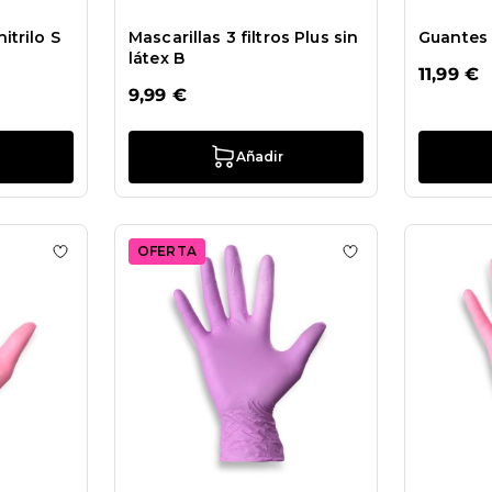
itrilo S
Mascarillas 3 filtros Plus sin
Guantes 
látex B
11,99 €
9,99 €
Añadir
OFERTA
Guantes en algodón Premium
Añadir a la lista de deseos Guantes Barbie en nitrilo XS
Añadir a la lista 