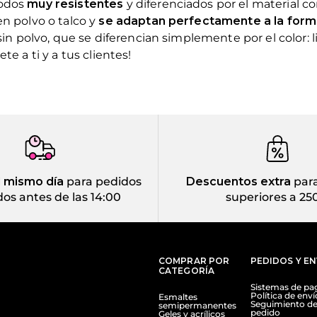
todos
muy resistentes
y diferenciados por el material 
en polvo o talco y
se adaptan perfectamente a la form
in polvo, que se diferencian simplemente por el color: lil
e a ti y a tus clientes!
l mismo día
para pedidos
Descuentos extra
para
dos antes de las 14:00
superiores a 25
COMPRAR POR
PEDIDOS Y E
CATEGORÍA
Sistemas de pa
Política de enví
Esmaltes
Seguimiento de
semipermanentes
pedido
Geles y acrílicos