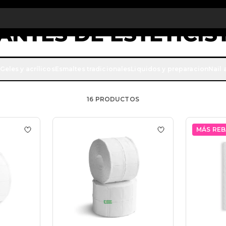
cantidad: desde un -5 % en todos los pedidos a partir de 250 €
AP
antes
ANTES DE ESTETICIS
arillas y guantes de Passione Beauty. Son productos esenciale
Geles y acrílicos
Esmaltes tradicionales
Liquidos y preparacion
Nail 
 operadores.
16
PRODUCTOS
MÁS REB
llitas Staleks Pads, rosa, 400 pzs
Añadir a la lista de deseos Nail Pads -500pcs
Añadir a la lista 