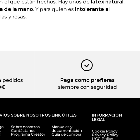
con el que están hechos. Hay unos de
látex natural
,
a de la mano
. Y para quien es
intolerante al
as y rosas.
 pedidos
Paga como prefieras
0€
siempre con seguridad
NVÍOS
SOBRE NOSOTROS
LINK ÚTILES
INFORMACIÓN
LEGAL
go
Sobre nosotros
Manuales y
o
Contáctanos
documentación
Cookie Policy
l
Programa Creator
Guía de compra
Privacy Policy
UGC Policy