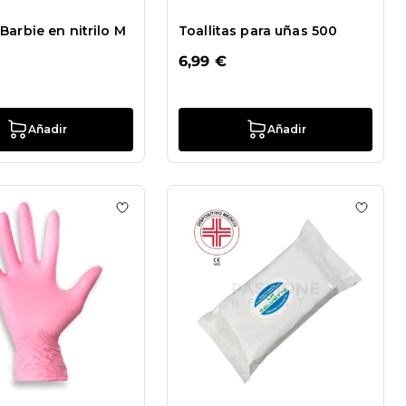
Barbie en nitrilo M
Toallitas para uñas 500
6,99 €
Añadir
Añadir
de deseos Guantes Orchidea en nitrilo M
Añadir a la lista de deseos Guantes Barbie en
Añadir 