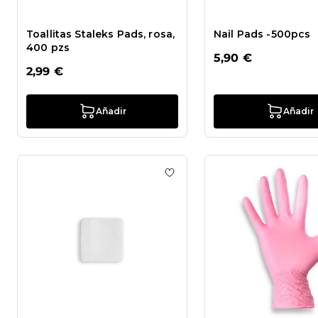
Toallitas Staleks Pads, rosa,
Nail Pads -500pcs
400 pzs
5,90 €
2,99 €
Añadir
Añadir
Añadir a la lista de deseos Pa