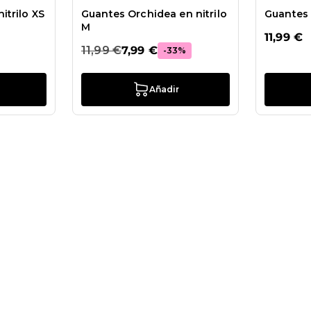
itrilo XS
Guantes Orchidea en nitrilo
Guantes 
M
11,99 €
11,99 €
7,99 €
-33%
Añadir
antes Black en nitrilo S