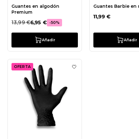
Guantes en algodón
Guantes Barbie en n
Premium
11,99 €
13,99 €
6,95 €
-50%
Añadir
Añadir
OFERTA
Añadir a la lista de deseos Gu