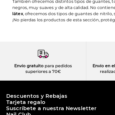
También ofrecemos distintos tipos de guantes, 
negros, muy suaves y de alta calidad. No contien
látex
, ofrecemos dos tipos de guantes de nitrilo, s
¡No pierdas los productos de esta sección, protéget
Envío gratuito
para pedidos
Envío en e
superiores a 70€
realiza
El mundo de Passione Beauty
Descuentos y Rebajas
Tarjeta regalo
Suscríbete a nuestra Newsletter
Nail Club