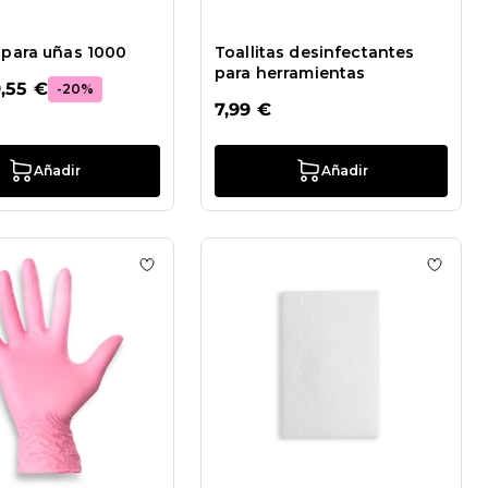
s para uñas 1000
Toallitas desinfectantes
para herramientas
,55 €
-20%
7,99 €
Añadir
Añadir
e deseos Mascarillas 3 filtros Plus sin látex B
Añadir a la lista de deseos Guantes Barbie en
Añadir 