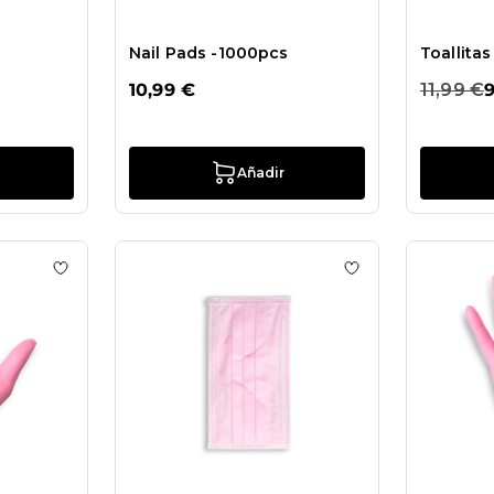
Nail Pads -1000pcs
Toallita
10,99 €
11,99 €
9
Añadir
ds Lint Free-500 pzs
Añadir a la lista de deseos Guantes Barbie en nitrilo S
Añadir a la lista d