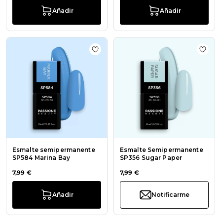
Añadir
Añadir
Añadir a la lista de deseos Esmal
Añadi
Esmalte semipermanente
Esmalte Semipermanente
SP584 Marina Bay
SP356 Sugar Paper
7,99 €
7,99 €
Añadir
Notificarme