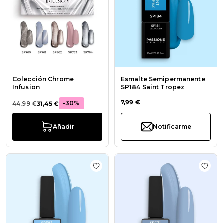
Colección Chrome
Esmalte Semipermanente
Infusion
SP184 Saint Tropez
7,99 €
-30%
44,99 €
31,45 €
Añadir
Notificarme
Añadir a la lista de deseos Esmalt
Añadi