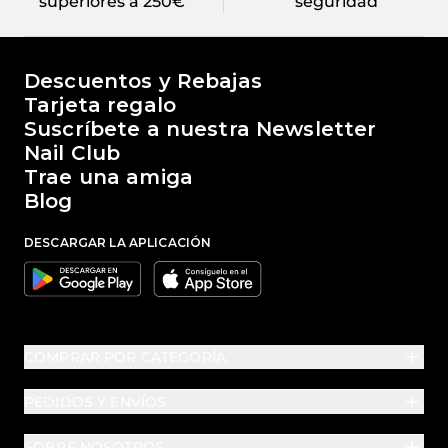
superiores a 250€
seguridad
El mundo de Passione Beauty
Descuentos y Rebajas
Tarjeta regalo
Suscríbete a nuestra Newsletter
Nail Club
Trae una amiga
Blog
DESCARGAR LA APLICACIÓN
Google
Apple
COMPRAR POR CATEGORÍA
PEDIDOS Y ENVÍOS
SOBRE NOSOTROS