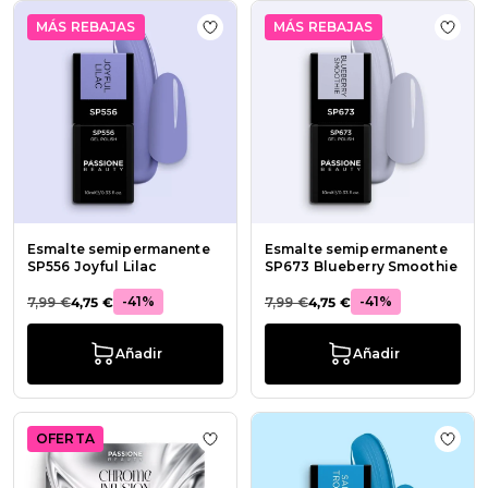
MÁS REBAJAS
MÁS REBAJAS
Añadir a la lista de deseos Esmalte
Añadi
Esmalte semipermanente
Esmalte semipermanente
SP556 Joyful Lilac
SP673 Blueberry Smoothie
-41%
-41%
7,99 €
4,75 €
7,99 €
4,75 €
Añadir
Añadir
OFERTA
Añadir a la lista de deseos Colecci
Añadi