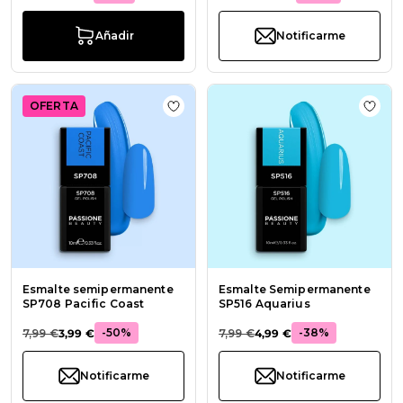
Añadir
Notificarme
OFERTA
Añadir a la lista de deseos Esmalt
Añadi
Esmalte semipermanente
Esmalte Semipermanente
SP708 Pacific Coast
SP516 Aquarius
-50%
-38%
7,99 €
3,99 €
7,99 €
4,99 €
Notificarme
Notificarme