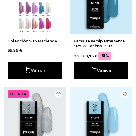
Colección Superscience
Esmalte semipermanente
SP769 Techno Blue
69,99 €
-51%
7,99 €
3,95 €
Añadir
Añadir
OFERTA
Añadir a la lista de deseos Esmalt
Añadi