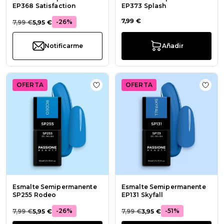
EP368 Satisfaction
EP373 Splash
7,99 €
-26%
7,99 €
5,95 €
Notificarme
Añadir
OFERTA
OFERTA
Añadir a la lista de deseos Esmal
Añadi
Esmalte Semipermanente
Esmalte Semipermanente
SP255 Rodeo
EP131 Skyfall
-26%
-51%
7,99 €
5,95 €
7,99 €
3,95 €