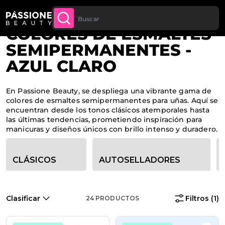
Descuento cantidad: desde un -5 % en todos
Migaja de pan
Home
·
Esmaltes semipermanentes
CONTENIDO
APROVECHA
los pedidos a partir de 250 €
COLORES DE ESMALTES
SEMIPERMANENTES -
AZUL CLARO
En Passione Beauty, se despliega una vibrante gama de
colores de esmaltes semipermanentes para uñas. Aquí se
encuentran desde los tonos clásicos atemporales hasta
las últimas tendencias, prometiendo inspiración para
manicuras y diseños únicos con brillo intenso y duradero.
Opciones de filtro de categoría
CLÁSICOS
AUTOSELLADORES
Clasificar
Filtros
(1)
24
PRODUCTOS