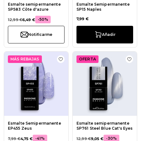
Esmalte semipermanente
Esmalte Semipermanente
SP583 Côte d'azure
SP15 Naples
7,99 €
-50%
12,99 €
6,49 €
Notificarme
Añadir
MÁS REBAJAS
OFERTA
Añadir a la lista de deseos Esmal
Añadi
Esmalte Semipermanente
Esmalte semipermanente
EP455 Zeus
SP761 Steel Blue Cat's Eyes
-41%
-30%
7,99 €
4,75 €
12,99 €
9,05 €