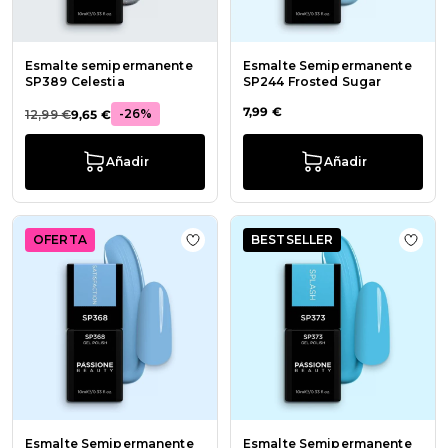
Esmalte semipermanente
Esmalte Semipermanente
SP389 Celestia
SP244 Frosted Sugar
7,99 €
-26%
12,99 €
9,65 €
Añadir
Añadir
OFERTA
BESTSELLER
Añadir a la lista de deseos Esmalt
Añadi
Esmalte Semipermanente
Esmalte Semipermanente