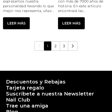
expresamos nuestra
con más de 7000 años de
personalidad llevando lo que
historia. En este artículo
mejor nos representa, uñas...
encontrará las...
LEER MÁS
LEER MÁS
1
2
3
Actualmente estás leyendo la págin
Página
Página
El mundo de Passione Beauty
Descuentos y Rebajas
Tarjeta regalo
Suscríbete a nuestra Newsletter
Nail Club
Trae una amiga
Blog